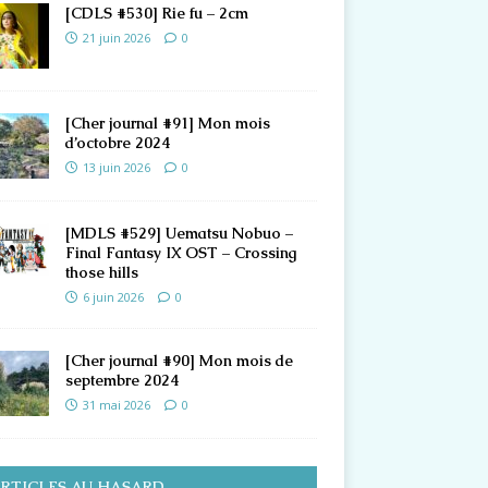
[CDLS #530] Rie fu – 2cm
21 juin 2026
0
[Cher journal #91] Mon mois
d’octobre 2024
13 juin 2026
0
[MDLS #529] Uematsu Nobuo –
Final Fantasy IX OST – Crossing
those hills
6 juin 2026
0
[Cher journal #90] Mon mois de
septembre 2024
31 mai 2026
0
RTICLES AU HASARD