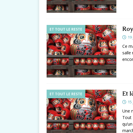
Roy
ET TOUT LE RESTE
19 
Ce ma
salle
encor
Et l
ET TOUT LE RESTE
15 
Une m
Tout 
qu’un
marc