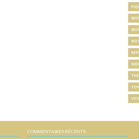
FUJI
MO
MUS
NOT
REP
SHI
THE
TOP
VOY
COMMENTAIRES RÉCENTS