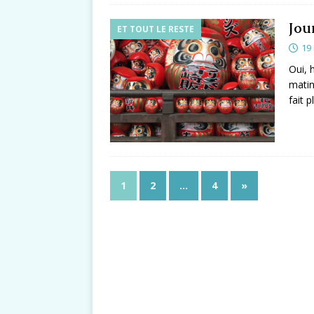
Jou
ET TOUT LE RESTE
19
Oui, 
matin
fait 
1
2
…
4
»