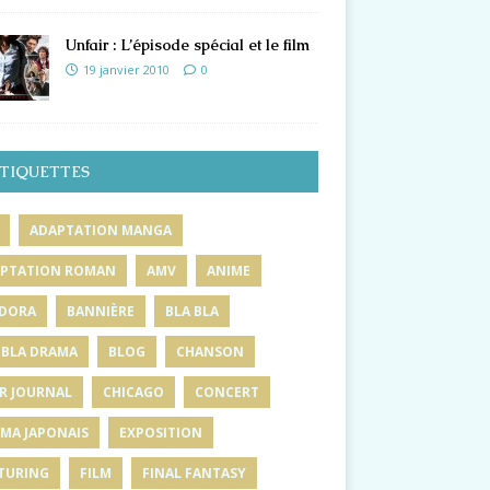
Unfair : L’épisode spécial et le film
19 janvier 2010
0
TIQUETTES
ADAPTATION MANGA
PTATION ROMAN
AMV
ANIME
DORA
BANNIÈRE
BLA BLA
 BLA DRAMA
BLOG
CHANSON
R JOURNAL
CHICAGO
CONCERT
MA JAPONAIS
EXPOSITION
TURING
FILM
FINAL FANTASY