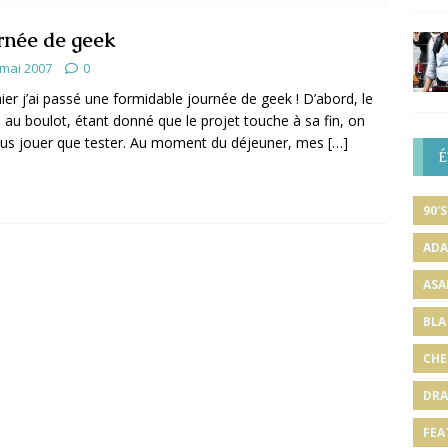
rnée de geek
 mai 2007
0
hier j’ai passé une formidable journée de geek ! D’abord, le
 au boulot, étant donné que le projet touche à sa fin, on
plus jouer que tester. Au moment du déjeuner, mes
[…]
É
90'S
ADA
ASA
BLA
CHE
DRA
FEA