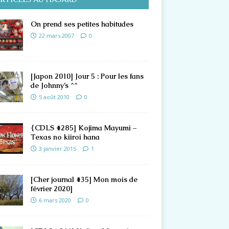
On prend ses petites habitudes
22 mars 2007
0
[Japon 2010] Jour 5 : Pour les fans
de Johnny’s ^^
5 août 2010
0
{CDLS #285] Kojima Mayumi –
Texas no kiiroi hana
3 janvier 2015
1
[Cher journal #35] Mon mois de
février 2020]
6 mars 2020
0