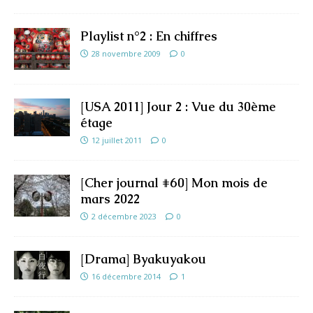
Playlist n°2 : En chiffres
28 novembre 2009
0
[USA 2011] Jour 2 : Vue du 30ème
étage
12 juillet 2011
0
[Cher journal #60] Mon mois de
mars 2022
2 décembre 2023
0
[Drama] Byakuyakou
16 décembre 2014
1