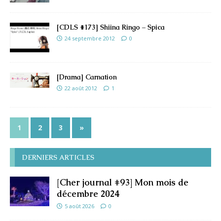
[CDLS #173] Shiina Ringo – Spica
24 septembre 2012
0
[Drama] Carnation
22 août 2012
1
1
2
3
»
DERNIERS ARTICLES
[Cher journal #93] Mon mois de
décembre 2024
5 août 2026
0