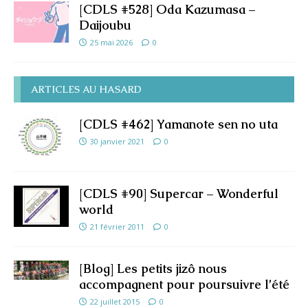
[CDLS #528] Oda Kazumasa –
Daijoubu
25 mai 2026
0
ARTICLES AU HASARD
[CDLS #462] Yamanote sen no uta
30 janvier 2021
0
[CDLS #90] Supercar – Wonderful
world
21 février 2011
0
[Blog] Les petits jizô nous
accompagnent pour poursuivre l’été
22 juillet 2015
0