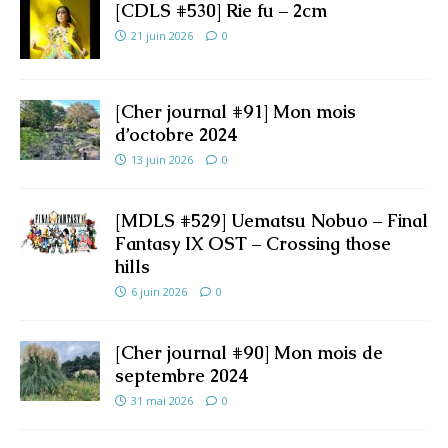
[CDLS #530] Rie fu – 2cm
21 juin 2026
0
[Cher journal #91] Mon mois
d’octobre 2024
13 juin 2026
0
[MDLS #529] Uematsu Nobuo – Final
Fantasy IX OST – Crossing those
hills
6 juin 2026
0
[Cher journal #90] Mon mois de
septembre 2024
31 mai 2026
0