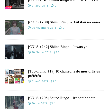
21 août 2015
0
[CDLS #280] Shiina Ringo – Arikitari na onna
26 novembre 2014
0
[CDLS #242] Shiina Ringo – It was you
20 février 2014
0
[Top drama #19] 10 chansons de mes artistes
préférés
31 août 2013
3
[CDLS #206] Shiina Ringo – Irohanihoheto
20 mai 2013
1