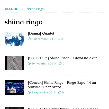
ACCUEIL
shiina ringo
shiina ringo
[Drama] Quartet
9 décembre 2018
0
[CDLS #394] Shiina Ringo – Otona no okite
30 novembre 2018
0
[Concert] Shiina Ringo – Ringo Expo ’14 au
Saitama Super Arena
9 septembre 2017
0
[CDLS #316] Shiina Ringo – Don soko made