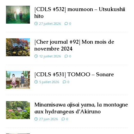
[CDLS #532] moumoon – Utsukushii
hito
27 juillet 2026
0
[Cher journal #92] Mon mois de
novembre 2024
12 juillet 2026
0
[CDLS #531] TOMOO – Sonare
5 juillet 2026
0
Minamisawa ajisai yama, la montagne
aux hydrangeas d’Akiruno
27 juin 2026
0