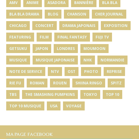
AMV
ANIME
ASADORA
BANNIÈRE
BLA BLA
BLA BLA DRAMA
BLOG
CHANSON
CHER JOURNAL
CHICAGO
CONCERT
DRAMA JAPONAIS
EXPOSITION
FEATURING
FILM
FINAL FANTASY
FUJI TV
GETSUKU
JAPON
LONDRES
MOUMOON
MUSIQUE
MUSIQUE JAPONAISE
NHK
NORMANDIE
NOTE DE SERVICE
NTV
OST
PHOTO
REPRISE
RIE FU
ROMAN
ROUEN
SHIINA RINGO
SPITZ
TBS
THE SMASHING PUMPKINS
TOKYO
TOP 10
TOP 10 MUSIQUE
USA
VOYAGE
MA PAGE FACEBOOK