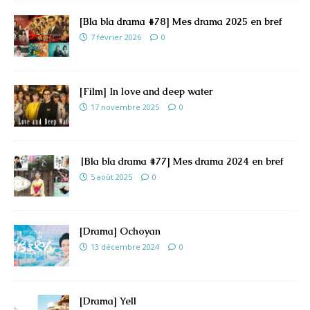
[Bla bla drama #78] Mes drama 2025 en bref
7 février 2026
0
[Film] In love and deep water
17 novembre 2025
0
|Bla bla drama #77] Mes drama 2024 en bref
5 août 2025
0
[Drama] Ochoyan
13 décembre 2024
0
[Drama] Yell