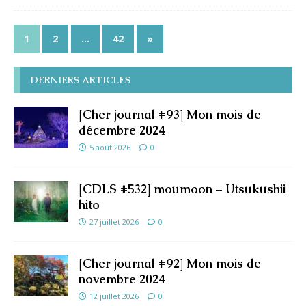
1
2
…
42
»
DERNIERS ARTICLES
[Cher journal #93] Mon mois de
décembre 2024
5 août 2026
0
[CDLS #532] moumoon – Utsukushii
hito
27 juillet 2026
0
[Cher journal #92] Mon mois de
novembre 2024
12 juillet 2026
0