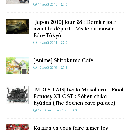
14 août 2016
0
[Japon 2010] Jour 28 : Dernier jour
avant le départ – Visite du musée
Edo-Tôkyô
14 août 2011
0
[Anime] Shirokuma Cafe
10 août 2019
3
[MDLS #283] Iwata Masaharu – Final
Fantasy XII OST : Sôhen chika
kyûden (The Sochen cave palace)
19 décembre 2014
0
Katzina va vous faire aimer les