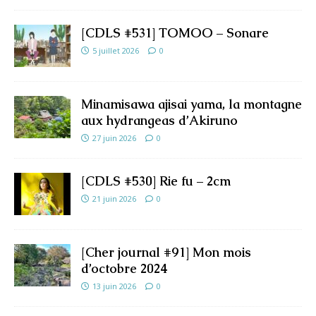
[CDLS #531] TOMOO – Sonare
5 juillet 2026
0
Minamisawa ajisai yama, la montagne
aux hydrangeas d’Akiruno
27 juin 2026
0
[CDLS #530] Rie fu – 2cm
21 juin 2026
0
[Cher journal #91] Mon mois
d’octobre 2024
13 juin 2026
0