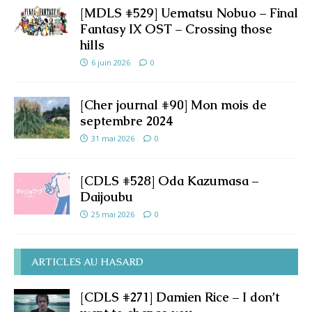
[MDLS #529] Uematsu Nobuo – Final
Fantasy IX OST – Crossing those
hills
6 juin 2026
0
[Cher journal #90] Mon mois de
septembre 2024
31 mai 2026
0
[CDLS #528] Oda Kazumasa –
Daijoubu
25 mai 2026
0
ARTICLES AU HASARD
[CDLS #271] Damien Rice – I don’t