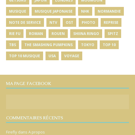
GETSUKU
JAPON
LONDRES
MOUMOON
MUSIQUE
MUSIQUE JAPONAISE
NHK
NORMANDIE
NOTE DE SERVICE
NTV
OST
PHOTO
REPRISE
RIE FU
ROMAN
ROUEN
SHIINA RINGO
SPITZ
TBS
THE SMASHING PUMPKINS
TOKYO
TOP 10
TOP 10 MUSIQUE
USA
VOYAGE
MA PAGE FACEBOOK
COMMENTAIRES RÉCENTS
Firefly
dans
A propos