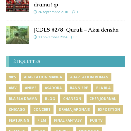
drama ! :p
26 septembre 2010
1
[CDLS #278] Quruli – Akai densha
13 novembre 2014
0
ÉTIQUETTES
90'S
ADAPTATION MANGA
ADAPTATION ROMAN
AMV
ANIME
ASADORA
BANNIÈRE
BLA BLA
BLA BLA DRAMA
BLOG
CHANSON
CHER JOURNAL
CHICAGO
CONCERT
DRAMA JAPONAIS
EXPOSITION
FEATURING
FILM
FINAL FANTASY
FUJI TV