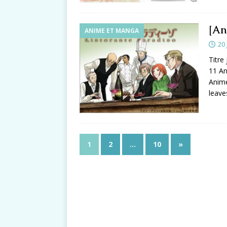
[An
ANIME ET MANGA
20 
Titr
11 An
Anime
leave
1
2
…
10
»