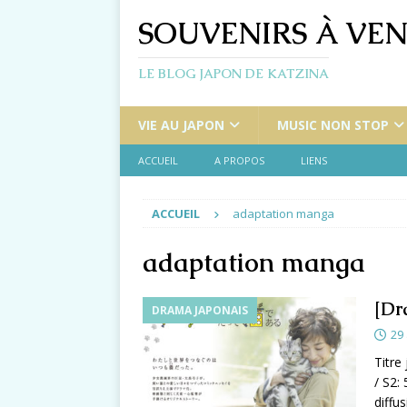
SOUVENIRS À VEN
LE BLOG JAPON DE KATZINA
VIE AU JAPON
MUSIC NON STOP
ACCUEIL
A PROPOS
LIENS
ACCUEIL
adaptation manga
adaptation manga
[Dr
DRAMA JAPONAIS
29
Titr
/ S2:
diffu