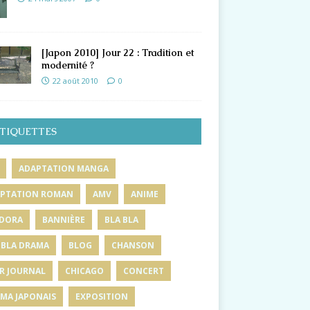
[Japon 2010] Jour 22 : Tradition et
modernité ?
22 août 2010
0
TIQUETTES
ADAPTATION MANGA
PTATION ROMAN
AMV
ANIME
DORA
BANNIÈRE
BLA BLA
 BLA DRAMA
BLOG
CHANSON
R JOURNAL
CHICAGO
CONCERT
MA JAPONAIS
EXPOSITION