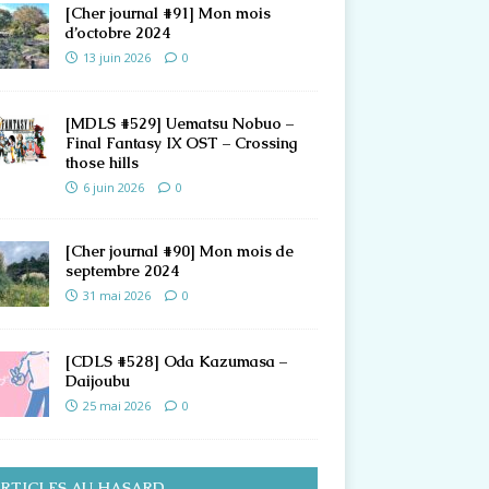
[Cher journal #91] Mon mois
d’octobre 2024
13 juin 2026
0
[MDLS #529] Uematsu Nobuo –
Final Fantasy IX OST – Crossing
those hills
6 juin 2026
0
[Cher journal #90] Mon mois de
septembre 2024
31 mai 2026
0
[CDLS #528] Oda Kazumasa –
Daijoubu
25 mai 2026
0
RTICLES AU HASARD