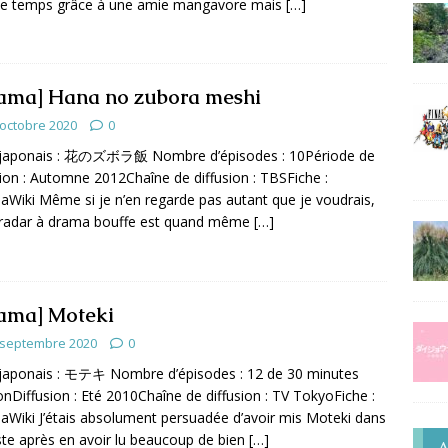
de temps grâce à une amie mangavore mais
[…]
ama] Hana no zubora meshi
 octobre 2020
0
e japonais : 花のズボラ飯 Nombre d’épisodes : 10Période de
sion : Automne 2012Chaîne de diffusion : TBSFiche :
Wiki Même si je n’en regarde pas autant que je voudrais,
radar à drama bouffe est quand même
[…]
ama] Moteki
 septembre 2020
0
 japonais : モテキ Nombre d’épisodes : 12 de 30 minutes
onDiffusion : Eté 2010Chaîne de diffusion : TV TokyoFiche :
Wiki J’étais absolument persuadée d’avoir mis Moteki dans
ste après en avoir lu beaucoup de bien
[…]
A