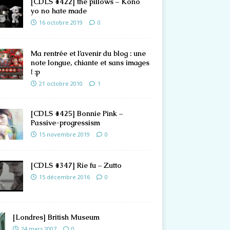
[CDLS #422] the pillows – Kono
yo no hate made
16 octobre 2019
0
Ma rentrée et l’avenir du blog : une
note longue, chiante et sans images
! :p
21 octobre 2010
1
[CDLS #425] Bonnie Pink –
Passive-progressism
15 novembre 2019
0
[CDLS #347] Rie fu – Zutto
15 décembre 2016
0
[Londres] British Museum
24 mars 2007
0