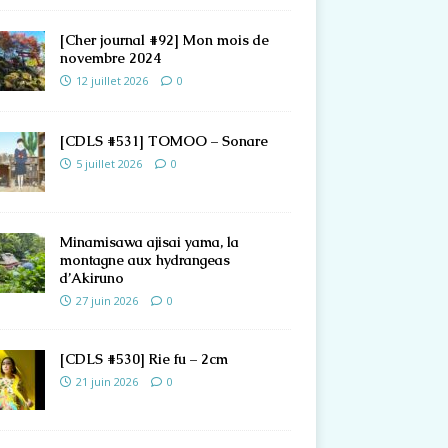
[Cher journal #92] Mon mois de
novembre 2024
12 juillet 2026
0
[CDLS #531] TOMOO – Sonare
5 juillet 2026
0
Minamisawa ajisai yama, la
montagne aux hydrangeas
d’Akiruno
27 juin 2026
0
[CDLS #530] Rie fu – 2cm
21 juin 2026
0