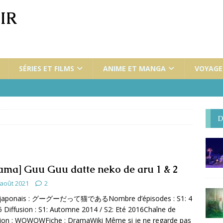
IR
SÉRIES ET FILMS
ANIME ET MANGA
VOYAGES
D
ama] Guu Guu datte neko de aru 1 & 2
 août 2021
2
e japonais : グーグーだって猫であるNombre d’épisodes : S1: 4
 5 Diffusion : S1: Automne 2014 / S2: Eté 2016Chaîne de
sion : WOWOWFiche : DramaWiki Même si je ne regarde pas