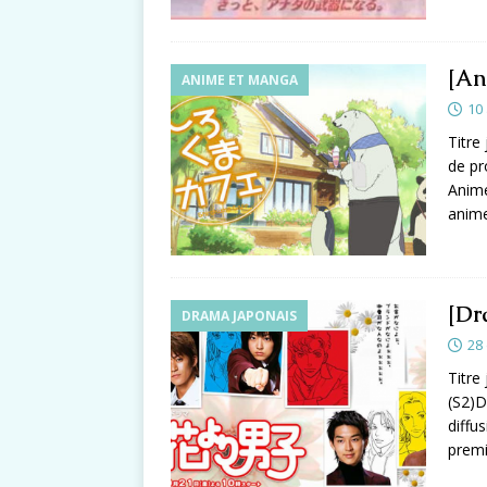
[An
ANIME ET MANGA
10
Titr
de pr
Anime
anime 
[Dr
DRAMA JAPONAIS
28
Titre
(S2)D
diffu
premi