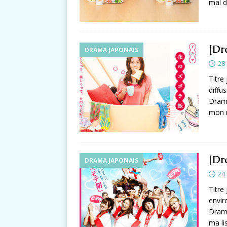
mal 
[Dr
DRAMA JAPONAIS
28
Titr
diffu
Drama
mon 
[Dr
DRAMA JAPONAIS
24
Titre
envir
Drama
ma li