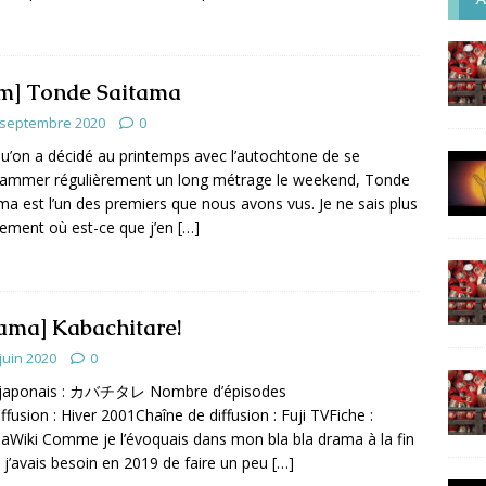
lm] Tonde Saitama
 septembre 2020
0
u’on a décidé au printemps avec l’autochtone de se
ammer régulièrement un long métrage le weekend, Tonde
ma est l’un des premiers que nous avons vus. Je ne sais plus
ement où est-ce que j’en
[…]
ama] Kabachitare!
juin 2020
0
e japonais : カバチタレ Nombre d’épisodes
iffusion : Hiver 2001Chaîne de diffusion : Fuji TVFiche :
Wiki Comme je l’évoquais dans mon bla bla drama à la fin
 j’avais besoin en 2019 de faire un peu
[…]