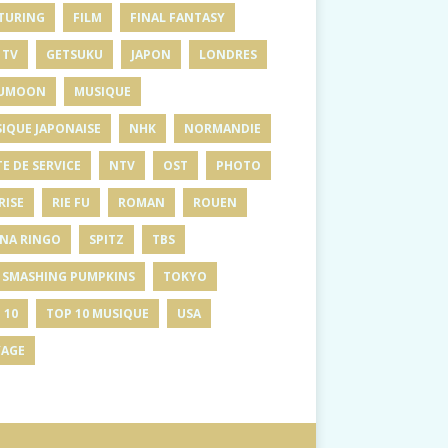
TURING
FILM
FINAL FANTASY
 TV
GETSUKU
JAPON
LONDRES
UMOON
MUSIQUE
IQUE JAPONAISE
NHK
NORMANDIE
E DE SERVICE
NTV
OST
PHOTO
RISE
RIE FU
ROMAN
ROUEN
INA RINGO
SPITZ
TBS
 SMASHING PUMPKINS
TOKYO
 10
TOP 10 MUSIQUE
USA
AGE