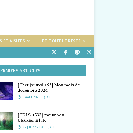
 ET VISITES
ET TOUT LE RESTE
ERNIERS ARTICLES
[Cher journal #93] Mon mois de
décembre 2024
5 août 2026
0
[CDLS #532] moumoon –
Utsukushii hito
27 juillet 2026
0