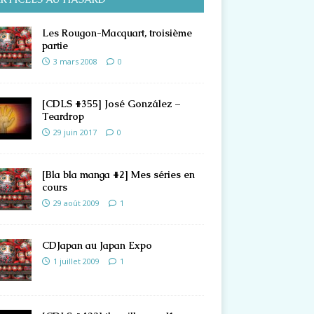
Les Rougon-Macquart, troisième
partie
3 mars 2008
0
[CDLS #355] José González –
Teardrop
29 juin 2017
0
[Bla bla manga #2] Mes séries en
cours
29 août 2009
1
CDJapan au Japan Expo
1 juillet 2009
1