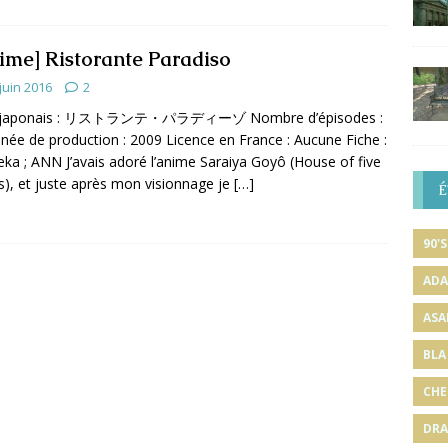
ime] Ristorante Paradiso
juin 2016
2
e japonais : リストランテ・パラディーゾ Nombre d’épisodes :
née de production : 2009 Licence en France : Aucune Fiche :
ka ; ANN J’avais adoré l’anime Saraiya Goyô (House of five
s), et juste après mon visionnage je
[…]
É
90'S
ADA
ASA
BLA
CHE
DRA