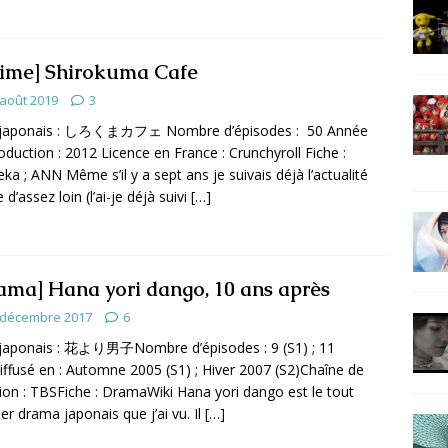
ime] Shirokuma Cafe
 août 2019
3
e japonais : しろくまカフェ Nombre d’épisodes : 50 Année
oduction : 2012 Licence en France : Crunchyroll Fiche :
ka ; ANN Même s’il y a sept ans je suivais déjà l’actualité
d’assez loin (l’ai-je déjà suivi
[…]
ama] Hana yori dango, 10 ans après
 décembre 2017
6
 japonais : 花より男子Nombre d’épisodes : 9 (S1) ; 11
iffusé en : Automne 2005 (S1) ; Hiver 2007 (S2)Chaîne de
sion : TBSFiche : DramaWiki Hana yori dango est le tout
er drama japonais que j’ai vu. Il
[…]