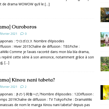
nt de drama WOWOW qu’il le
[…]
ama] Ouroboros
février 2021
0
e japonais : ウロボロス Nombre d’épisodes
iffusion : Hiver 2015Chaîne de diffusion : TBSFiche :
Wiki Comme je l’avais raconté dans mon bla bla drama,
is repéré cette série à son annonce, notamment grâce à son
ng,
[…]
ama] Kinou nani tabeta?
février 2021
2
e japonais : きのう何食べた?Nombre d’épisodes : 12Diffusion :
emps 2019Chaîne de diffusion : TV TokyoFiche : DramaWiki
nnaissais de nom le manga Kinou nani tabeta? depuis pas