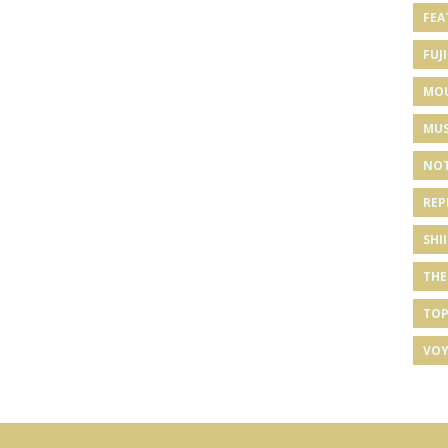
FEA
FUJI
MO
MUS
NOT
REP
SHI
THE
TOP
VOY