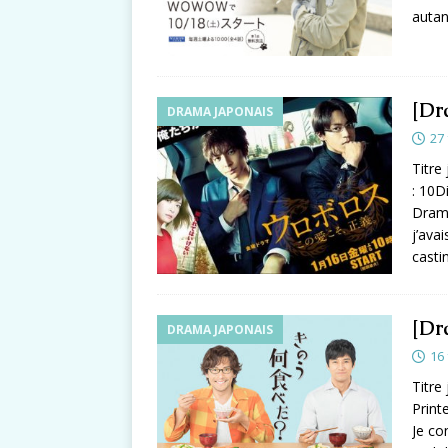
auta
[Dr
DRAMA JAPONAIS
27 
Titr
: 10D
Drama
j’ava
casti
[Dr
DRAMA JAPONAIS
16 
Titr
Print
Je co