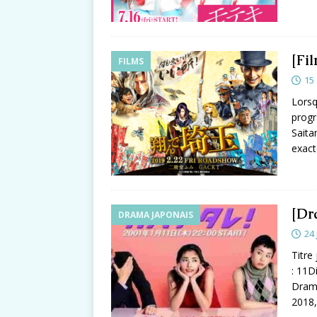
[Fi
FILMS
15
Lorsq
progr
Saita
exact
[Dr
DRAMA JAPONAIS
24 
Titr
: 11D
Drama
2018,