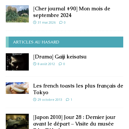
[Cher journal #90] Mon mois de
septembre 2024
31 mai 2026
0
ARTICLES AU HASARD
[Drama] Gaiji keisatsu
8 août 2012
0
Les french toasts les plus français de
Tokyo
29 octobre 2013
1
[Japon 2010] Jour 28 : Dernier jour
avant le départ – Visite du musée