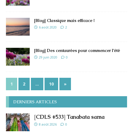
[Blog] Classique mais efficace !
6 août 2020
2
[Blog] Des centaurées pour commencer l’été
29 juin 2020
0
1
2
…
10
»
DERNIERS ARTICLES
[CDLS #533] Tanabata sama
8 août 2026
0