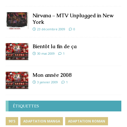
Nirvana – MTV Unplugged in New
York
23 décembre 2009
0
Bientôt la fin de ça
30 mai 2009
1
Mon année 2008
3 janvier 2009
1
ÉTIQUETTES
90'S
ADAPTATION MANGA
ADAPTATION ROMAN