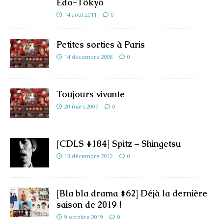
Edo-Tôkyô
14 août 2011
0
Petites sorties à Paris
14 décembre 2008
0
Toujours vivante
20 mars 2007
0
[CDLS #184] Spitz – Shingetsu
13 décembre 2012
0
[Bla bla drama #62] Déjà la dernière
saison de 2019 !
9 octobre 2019
0