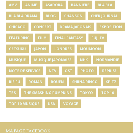
AMV
ANIME
ASADORA
BANNIÈRE
BLA BLA
BLA BLA DRAMA
BLOG
CHANSON
CHER JOURNAL
CHICAGO
CONCERT
DRAMA JAPONAIS
EXPOSITION
FEATURING
FILM
FINAL FANTASY
FUJI TV
GETSUKU
JAPON
LONDRES
MOUMOON
MUSIQUE
MUSIQUE JAPONAISE
NHK
NORMANDIE
NOTE DE SERVICE
NTV
OST
PHOTO
REPRISE
RIE FU
ROMAN
ROUEN
SHIINA RINGO
SPITZ
TBS
THE SMASHING PUMPKINS
TOKYO
TOP 10
TOP 10 MUSIQUE
USA
VOYAGE
MA PAGE FACEBOOK