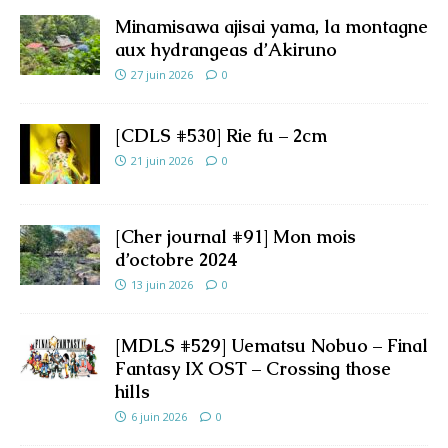
Minamisawa ajisai yama, la montagne
aux hydrangeas d’Akiruno
27 juin 2026
0
[CDLS #530] Rie fu – 2cm
21 juin 2026
0
[Cher journal #91] Mon mois
d’octobre 2024
13 juin 2026
0
[MDLS #529] Uematsu Nobuo – Final
Fantasy IX OST – Crossing those
hills
6 juin 2026
0