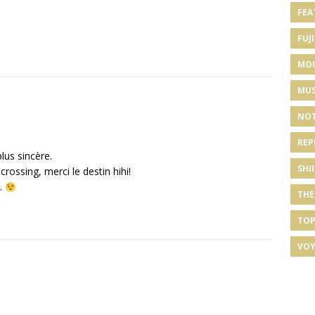
FEA
FUJI
MO
MUS
NOT
REP
lus sincère.
SHI
tcrossing, merci le destin hihi!
e.
THE
TOP
VOY