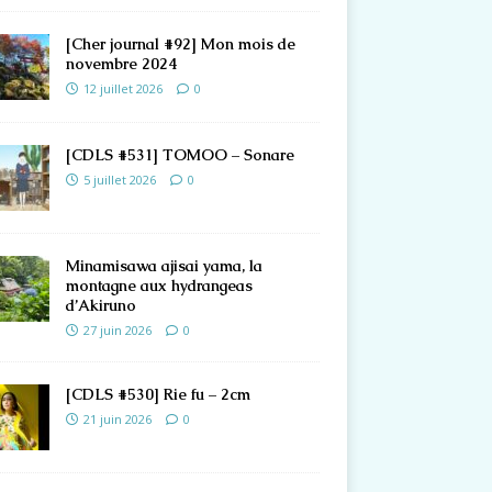
[Cher journal #92] Mon mois de
novembre 2024
12 juillet 2026
0
[CDLS #531] TOMOO – Sonare
5 juillet 2026
0
Minamisawa ajisai yama, la
montagne aux hydrangeas
d’Akiruno
27 juin 2026
0
[CDLS #530] Rie fu – 2cm
21 juin 2026
0