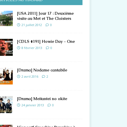
[USA 2011] Jour 17 : Deuxième
visite au Met et The Cloisters
21 juillet 2012
0
[CDLS #191] Howie Day – One
8 février 2013
0
[Drama] Nodame cantabile
2 avril 2016
2
[Drama] Meitantei no okite
24 janvier 2013
0