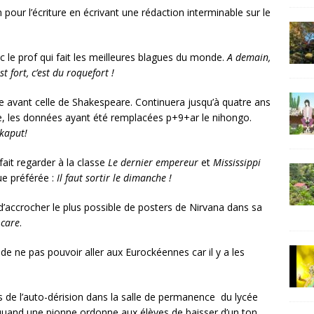
our l’écriture en écrivant une rédaction interminable sur le
le prof qui fait les meilleures blagues du monde.
A demain,
st fort, c’est du roquefort !
e avant celle de Shakespeare. Continuera jusqu’à quatre ans
ue, les données ayant été remplacées p+9+ar le nihongo.
 kaput!
fait regarder à la classe
Le dernier empereur
et
Mississippi
ue préférée :
Il faut sortir le dimanche !
d’accrocher le plus possible de posters de Nirvana dans sa
 care
.
de ne pas pouvoir aller aux Eurockéennes car il y a les
s de l’auto-dérision dans la salle de permanence du lycée
quand une pionne ordonne aux élèves de baisser d’un ton.