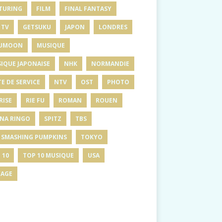
TURING
FILM
FINAL FANTASY
 TV
GETSUKU
JAPON
LONDRES
UMOON
MUSIQUE
IQUE JAPONAISE
NHK
NORMANDIE
E DE SERVICE
NTV
OST
PHOTO
RISE
RIE FU
ROMAN
ROUEN
INA RINGO
SPITZ
TBS
 SMASHING PUMPKINS
TOKYO
 10
TOP 10 MUSIQUE
USA
AGE