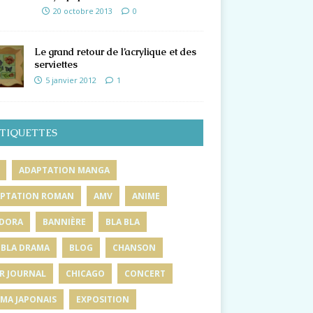
20 octobre 2013
0
Le grand retour de l’acrylique et des
serviettes
5 janvier 2012
1
TIQUETTES
ADAPTATION MANGA
PTATION ROMAN
AMV
ANIME
DORA
BANNIÈRE
BLA BLA
 BLA DRAMA
BLOG
CHANSON
R JOURNAL
CHICAGO
CONCERT
MA JAPONAIS
EXPOSITION