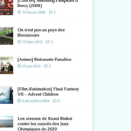
[Concert[ Smashing Pumpkins à
Bercy (2008)
10 février 2008
1
On n’est pas au pays des
Bisounours
15 mars 2015
5
[Anime] Ristorante Paradiso
20 juin 2016
2
[Film d’animation] Final Fantasy
VII – Advent Children
6 décembre 2006
0
Les oiseaux de Kasai Rinkai
contre les canoës des Jeux
Olympiques de 2020