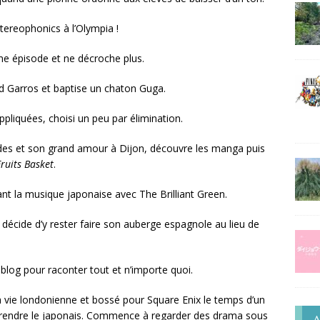
Stereophonics à l’Olympia !
me épisode et ne décroche plus.
nd Garros et baptise un chaton Guga.
pliquées, choisi un peu par élimination.
des et son grand amour à Dijon, découvre les manga puis
Fruits Basket
.
nt la musique japonaise avec The Brilliant Green.
décide d’y rester faire son auberge espagnole au lieu de
 blog pour raconter tout et n’importe quoi.
a vie londonienne et bossé pour Square Enix le temps d’un
pprendre le japonais. Commence à regarder des drama sous
A