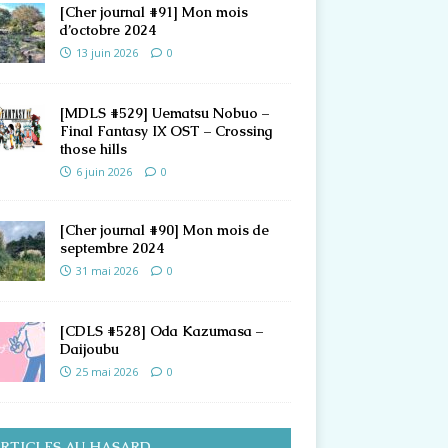
[Cher journal #91] Mon mois
d’octobre 2024
13 juin 2026
0
[MDLS #529] Uematsu Nobuo –
Final Fantasy IX OST – Crossing
those hills
6 juin 2026
0
[Cher journal #90] Mon mois de
septembre 2024
31 mai 2026
0
[CDLS #528] Oda Kazumasa –
Daijoubu
25 mai 2026
0
RTICLES AU HASARD