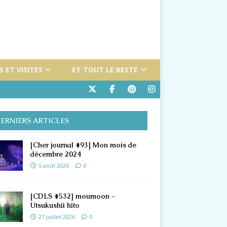
 ET VISITES
ET TOUT LE RESTE
ERNIERS ARTICLES
[Cher journal #93] Mon mois de
décembre 2024
5 août 2026
0
[CDLS #532] moumoon –
Utsukushii hito
27 juillet 2026
0