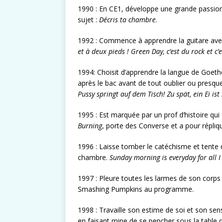
1990 : En CE1, développe une grande passion p
sujet :
Décris ta chambre
.
1992 : Commence à apprendre la guitare avec 
et à deux pieds !
Green Day, c’est du rock et c’e
1994: Choisit d’apprendre la langue de Goeth
après le bac avant de tout oublier ou presq
Pussy springt auf dem Tisch! Zu spät, ein Ei ist
1995 : Est marquée par un prof d’histoire qui 
Burning
, porte des Converse et a pour répliq
1996 : Laisse tomber le catéchisme et tente 
chambre.
Sunday morning is everyday for all I
1997 : Pleure toutes les larmes de son corps 
Smashing Pumpkins au programme.
1998 : Travaille son estime de soi et son sen
en faisant mine de se pencher sous la table 