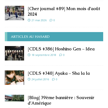
[Cher journal #89] Mon mois d’août
2024
21 mai 2026
0
ARTICLES AU HASARD
[CDLS #386] Hoshino Gen – Idea
18 septembre 2018
0
[CDLS #340] Ayaka – Sha la la
24 juillet 2016
0
[Blog] 39ème bannière : Souvenir
d’Amérique