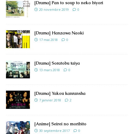
[Drama] Pan to soup to neko biyori
20 novembre 2019
0
[Drama] Hanzawa Naoki
17 mai 2018
0
[Drama] Soratobu taiya
13 mars 2018
0
[Drama] Yakou kanransha
7 janvier 2018
2
[Anime] Seirei no moribito
30 septembre 2017
0