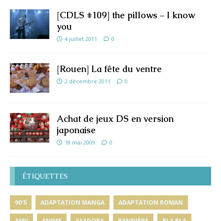
[CDLS #109] the pillows – I know
you
4 juillet 2011
0
[Rouen] La fête du ventre
2 décembre 2011
0
Achat de jeux DS en version
japonaise
18 mai 2009
0
ÉTIQUETTES
90'S
ADAPTATION MANGA
ADAPTATION ROMAN
AMV
ANIME
ASADORA
BANNIÈRE
BLA BLA