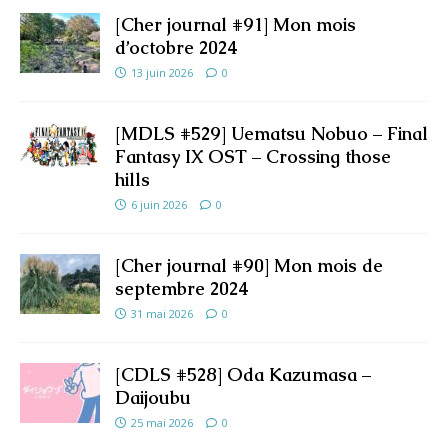
[Cher journal #91] Mon mois
d’octobre 2024
13 juin 2026
0
[MDLS #529] Uematsu Nobuo – Final
Fantasy IX OST – Crossing those
hills
6 juin 2026
0
[Cher journal #90] Mon mois de
septembre 2024
31 mai 2026
0
[CDLS #528] Oda Kazumasa –
Daijoubu
25 mai 2026
0