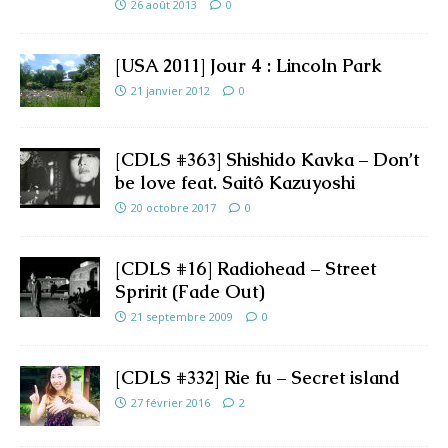
26 août 2013
0
[USA 2011] Jour 4 : Lincoln Park
21 janvier 2012
0
[CDLS #363] Shishido Kavka – Don’t
be love feat. Saitô Kazuyoshi
20 octobre 2017
0
[CDLS #16] Radiohead – Street
Spririt (Fade Out)
21 septembre 2009
0
[CDLS #332] Rie fu – Secret island
27 février 2016
2