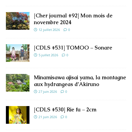
[Cher journal #92] Mon mois de
novembre 2024
12 juillet 2026
0
[CDLS #531] TOMOO – Sonare
5 juillet 2026
0
Minamisawa ajisai yama, la montagne
aux hydrangeas d’Akiruno
27 juin 2026
0
[CDLS #530] Rie fu – 2cm
21 juin 2026
0