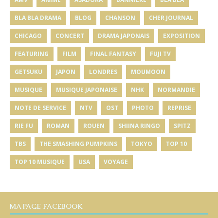
BLA BLA DRAMA
BLOG
CHANSON
CHER JOURNAL
CHICAGO
CONCERT
DRAMA JAPONAIS
EXPOSITION
FEATURING
FILM
FINAL FANTASY
FUJI TV
GETSUKU
JAPON
LONDRES
MOUMOON
MUSIQUE
MUSIQUE JAPONAISE
NHK
NORMANDIE
NOTE DE SERVICE
NTV
OST
PHOTO
REPRISE
RIE FU
ROMAN
ROUEN
SHIINA RINGO
SPITZ
TBS
THE SMASHING PUMPKINS
TOKYO
TOP 10
TOP 10 MUSIQUE
USA
VOYAGE
MA PAGE FACEBOOK