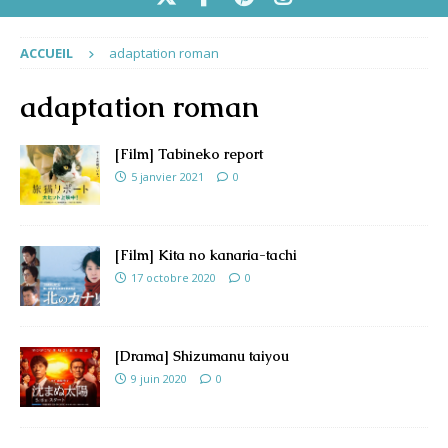
ACCUEIL
adaptation roman
adaptation roman
[Film] Tabineko report
5 janvier 2021
0
[Film] Kita no kanaria-tachi
17 octobre 2020
0
[Drama] Shizumanu taiyou
9 juin 2020
0