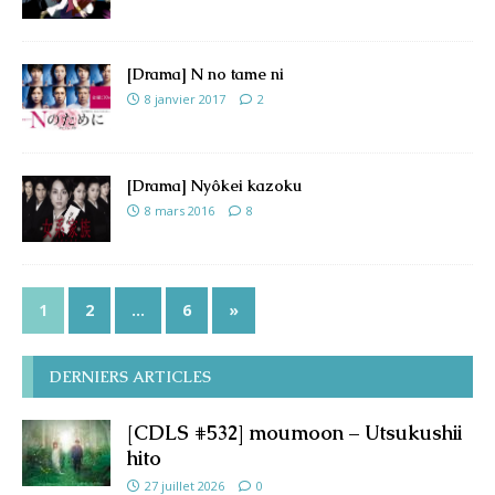
[Drama] N no tame ni
8 janvier 2017
2
[Drama] Nyôkei kazoku
8 mars 2016
8
1
2
…
6
»
DERNIERS ARTICLES
[CDLS #532] moumoon – Utsukushii
hito
27 juillet 2026
0