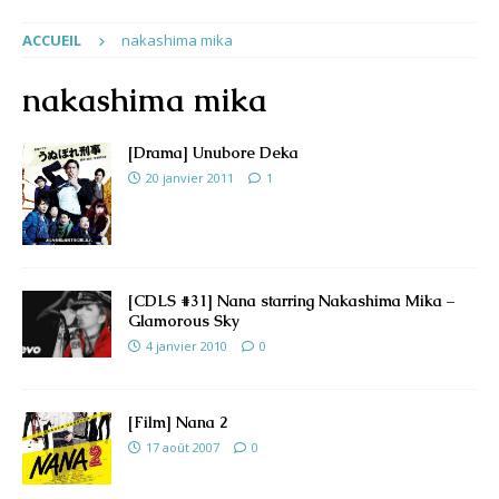
ACCUEIL
nakashima mika
nakashima mika
[Drama] Unubore Deka
20 janvier 2011
1
[CDLS #31] Nana starring Nakashima Mika –
Glamorous Sky
4 janvier 2010
0
[Film] Nana 2
17 août 2007
0