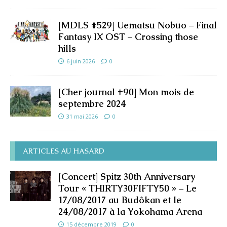
[MDLS #529] Uematsu Nobuo – Final
Fantasy IX OST – Crossing those
hills
6 juin 2026
0
[Cher journal #90] Mon mois de
septembre 2024
31 mai 2026
0
ARTICLES AU HASARD
[Concert] Spitz 30th Anniversary
Tour « THIRTY30FIFTY50 » – Le
17/08/2017 au Budôkan et le
24/08/2017 à la Yokohama Arena
15 décembre 2019
0