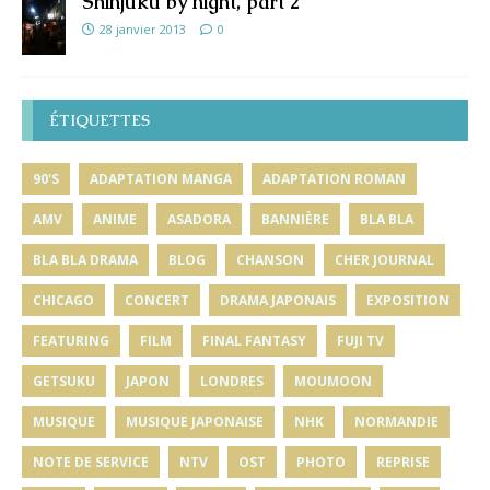
Shinjuku by night, part 2
28 janvier 2013
0
ÉTIQUETTES
90'S
ADAPTATION MANGA
ADAPTATION ROMAN
AMV
ANIME
ASADORA
BANNIÈRE
BLA BLA
BLA BLA DRAMA
BLOG
CHANSON
CHER JOURNAL
CHICAGO
CONCERT
DRAMA JAPONAIS
EXPOSITION
FEATURING
FILM
FINAL FANTASY
FUJI TV
GETSUKU
JAPON
LONDRES
MOUMOON
MUSIQUE
MUSIQUE JAPONAISE
NHK
NORMANDIE
NOTE DE SERVICE
NTV
OST
PHOTO
REPRISE