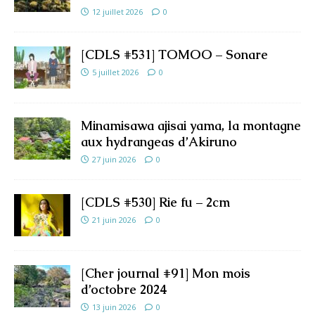
12 juillet 2026
0
[CDLS #531] TOMOO – Sonare
5 juillet 2026
0
Minamisawa ajisai yama, la montagne
aux hydrangeas d’Akiruno
27 juin 2026
0
[CDLS #530] Rie fu – 2cm
21 juin 2026
0
[Cher journal #91] Mon mois
d’octobre 2024
13 juin 2026
0