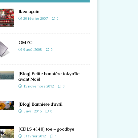
Ikea again
20 février 2007
0
OMFG!
9 août 2008
0
[Blog] Petite bannière tokyoïte
avant Noël
15 novembre 2012
0
[Blog] Bannière d’avril
5 avril 2015
0
[CDLS #140] toe – goodbye
6 février 2012
1