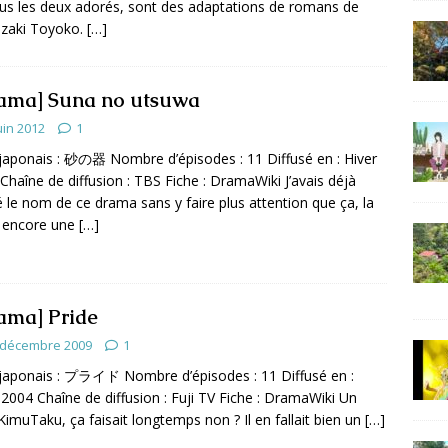
tous les deux adorés, sont des adaptations de romans de
zaki Toyoko.
[…]
ama] Suna no utsuwa
uin 2012
1
 japonais : 砂の器 Nombre d’épisodes : 11 Diffusé en : Hiver
Chaîne de diffusion : TBS Fiche : DramaWiki J’avais déjà
é le nom de ce drama sans y faire plus attention que ça, la
 encore une
[…]
ama] Pride
 décembre 2009
1
 japonais : プライド Nombre d’épisodes : 11 Diffusé en :
 2004 Chaîne de diffusion : Fuji TV Fiche : DramaWiki Un
 KimuTaku, ça faisait longtemps non ? Il en fallait bien un
[…]