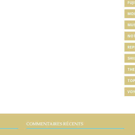
FUJI
MO
MUS
NOT
REP
SHI
THE
TOP
VOY
COMMENTAIRES RÉCENTS