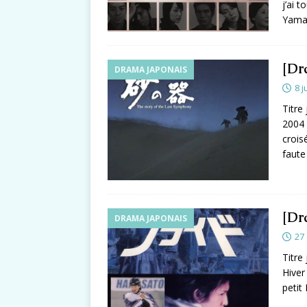
j’ai 
Yama
[Dr
DRAMA JAPONAIS
8 j
Titre
2004 
crois
faute
[Dr
DRAMA JAPONAIS
27
Titre
Hiver
petit