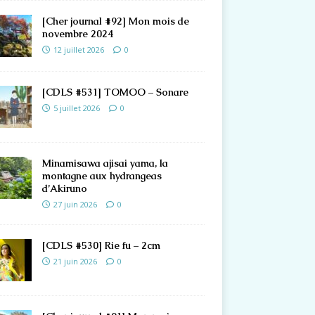
[Cher journal #92] Mon mois de
novembre 2024
12 juillet 2026
0
[CDLS #531] TOMOO – Sonare
5 juillet 2026
0
Minamisawa ajisai yama, la
montagne aux hydrangeas
d’Akiruno
27 juin 2026
0
[CDLS #530] Rie fu – 2cm
21 juin 2026
0