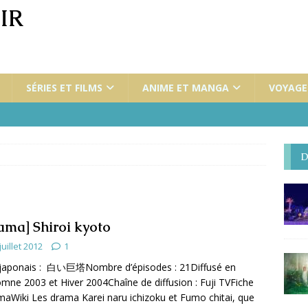
IR
SÉRIES ET FILMS
ANIME ET MANGA
VOYAGES
D
ama] Shiroi kyoto
juillet 2012
1
 japonais : 白い巨塔Nombre d’épisodes : 21Diffusé en
omne 2003 et Hiver 2004Chaîne de diffusion : Fuji TVFiche
maWiki Les drama Karei naru ichizoku et Fumo chitai, que