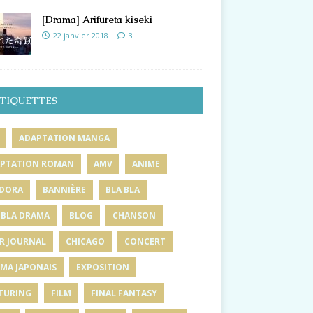
[Drama] Arifureta kiseki
22 janvier 2018
3
TIQUETTES
ADAPTATION MANGA
PTATION ROMAN
AMV
ANIME
DORA
BANNIÈRE
BLA BLA
 BLA DRAMA
BLOG
CHANSON
R JOURNAL
CHICAGO
CONCERT
MA JAPONAIS
EXPOSITION
TURING
FILM
FINAL FANTASY