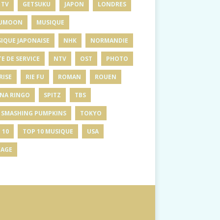
 TV
GETSUKU
JAPON
LONDRES
UMOON
MUSIQUE
IQUE JAPONAISE
NHK
NORMANDIE
E DE SERVICE
NTV
OST
PHOTO
RISE
RIE FU
ROMAN
ROUEN
INA RINGO
SPITZ
TBS
 SMASHING PUMPKINS
TOKYO
 10
TOP 10 MUSIQUE
USA
AGE