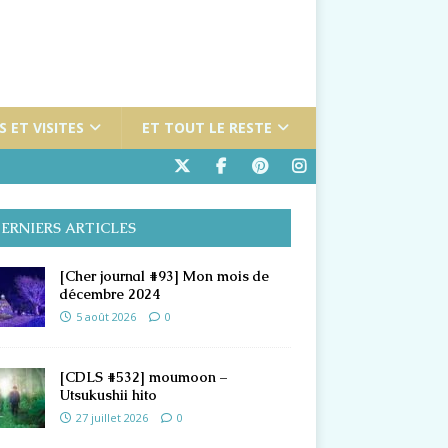
 ET VISITES
ET TOUT LE RESTE
ERNIERS ARTICLES
[Cher journal #93] Mon mois de
décembre 2024
5 août 2026
0
[CDLS #532] moumoon –
Utsukushii hito
27 juillet 2026
0