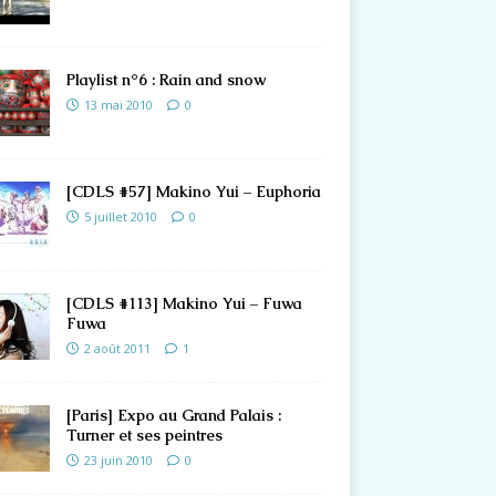
Playlist n°6 : Rain and snow
13 mai 2010
0
[CDLS #57] Makino Yui – Euphoria
5 juillet 2010
0
[CDLS #113] Makino Yui – Fuwa
Fuwa
2 août 2011
1
[Paris] Expo au Grand Palais :
Turner et ses peintres
23 juin 2010
0