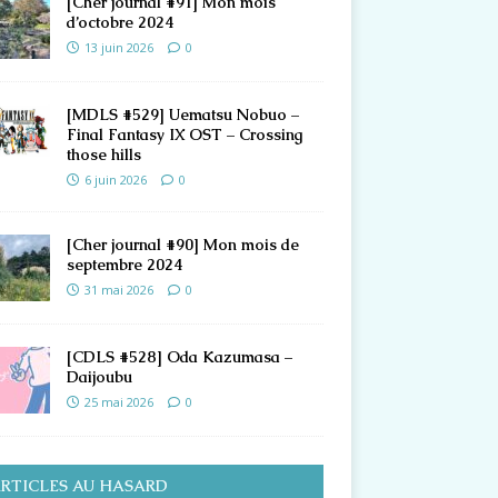
[Cher journal #91] Mon mois
d’octobre 2024
13 juin 2026
0
[MDLS #529] Uematsu Nobuo –
Final Fantasy IX OST – Crossing
those hills
6 juin 2026
0
[Cher journal #90] Mon mois de
septembre 2024
31 mai 2026
0
[CDLS #528] Oda Kazumasa –
Daijoubu
25 mai 2026
0
RTICLES AU HASARD