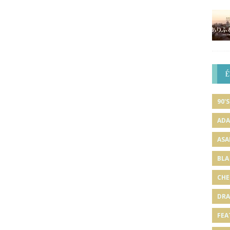
É
90'S
ADA
ASA
BLA
CHE
DRA
FEA