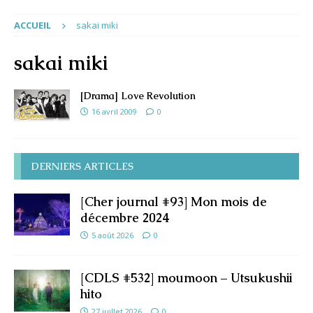
ACCUEIL
sakai miki
sakai miki
[Drama] Love Revolution
16 avril 2009
0
DERNIERS ARTICLES
[Cher journal #93] Mon mois de
décembre 2024
5 août 2026
0
[CDLS #532] moumoon – Utsukushii
hito
27 juillet 2026
0