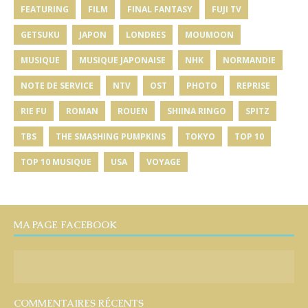
FEATURING
FILM
FINAL FANTASY
FUJI TV
GETSUKU
JAPON
LONDRES
MOUMOON
MUSIQUE
MUSIQUE JAPONAISE
NHK
NORMANDIE
NOTE DE SERVICE
NTV
OST
PHOTO
REPRISE
RIE FU
ROMAN
ROUEN
SHIINA RINGO
SPITZ
TBS
THE SMASHING PUMPKINS
TOKYO
TOP 10
TOP 10 MUSIQUE
USA
VOYAGE
MA PAGE FACEBOOK
COMMENTAIRES RÉCENTS