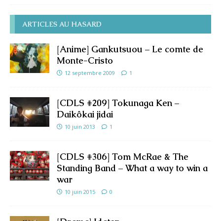
ARTICLES AU HASARD
[Anime] Gankutsuou – Le comte de
Monte-Cristo
12 septembre 2009
1
[CDLS #209] Tokunaga Ken –
Daikôkai jidai
10 juin 2013
1
[CDLS #306] Tom McRae & The
Standing Band – What a way to win a
war
10 juin 2015
0