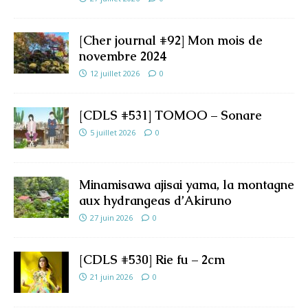
[Cher journal #92] Mon mois de
novembre 2024
12 juillet 2026
0
[CDLS #531] TOMOO – Sonare
5 juillet 2026
0
Minamisawa ajisai yama, la montagne
aux hydrangeas d’Akiruno
27 juin 2026
0
[CDLS #530] Rie fu – 2cm
21 juin 2026
0