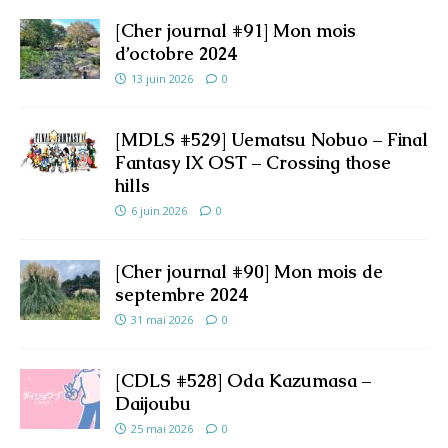
[Cher journal #91] Mon mois
d’octobre 2024
13 juin 2026
0
[MDLS #529] Uematsu Nobuo – Final
Fantasy IX OST – Crossing those
hills
6 juin 2026
0
[Cher journal #90] Mon mois de
septembre 2024
31 mai 2026
0
[CDLS #528] Oda Kazumasa –
Daijoubu
25 mai 2026
0