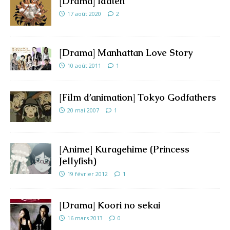
[Drama] Idaten
17 août 2020
2
[Drama] Manhattan Love Story
10 août 2011
1
[Film d’animation] Tokyo Godfathers
20 mai 2007
1
[Anime] Kuragehime (Princess
Jellyfish)
19 février 2012
1
[Drama] Koori no sekai
16 mars 2013
0