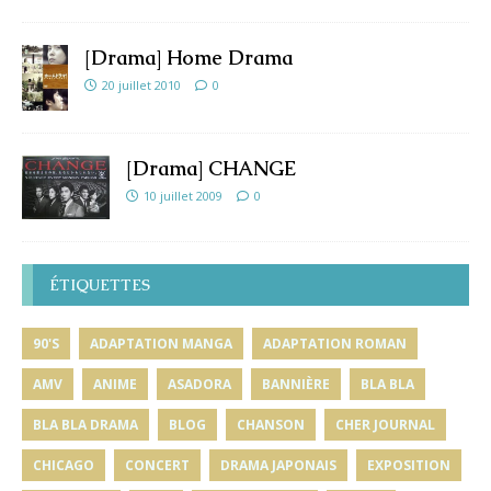
[Drama] Home Drama
20 juillet 2010
0
[Drama] CHANGE
10 juillet 2009
0
ÉTIQUETTES
90'S
ADAPTATION MANGA
ADAPTATION ROMAN
AMV
ANIME
ASADORA
BANNIÈRE
BLA BLA
BLA BLA DRAMA
BLOG
CHANSON
CHER JOURNAL
CHICAGO
CONCERT
DRAMA JAPONAIS
EXPOSITION