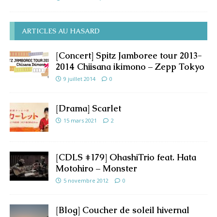
ARTICLES AU HASARD
[Concert] Spitz Jamboree tour 2013-
2014 Chiisana ikimono – Zepp Tokyo
9 juillet 2014
0
[Drama] Scarlet
15 mars 2021
2
[CDLS #179] OhashiTrio feat. Hata
Motohiro – Monster
5 novembre 2012
0
[Blog] Coucher de soleil hivernal