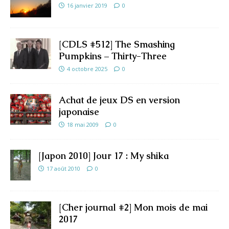
16 janvier 2019
0
[CDLS #512] The Smashing
Pumpkins – Thirty-Three
4 octobre 2025
0
Achat de jeux DS en version
japonaise
18 mai 2009
0
[Japon 2010] Jour 17 : My shika
17 août 2010
0
[Cher journal #2] Mon mois de mai
2017