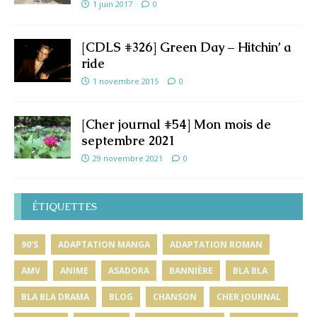
1 juin 2017
0
[CDLS #326] Green Day – Hitchin’ a
ride
1 novembre 2015
0
[Cher journal #54] Mon mois de
septembre 2021
29 novembre 2021
0
ÉTIQUETTES
90'S
ADAPTATION MANGA
ADAPTATION ROMAN
AMV
ANIME
ASADORA
BANNIÈRE
BLA BLA
BLA BLA DRAMA
BLOG
CHANSON
CHER JOURNAL