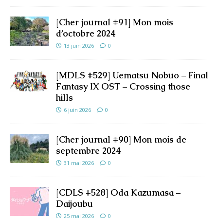
[Cher journal #91] Mon mois
d’octobre 2024
13 juin 2026
0
[MDLS #529] Uematsu Nobuo – Final
Fantasy IX OST – Crossing those
hills
6 juin 2026
0
[Cher journal #90] Mon mois de
septembre 2024
31 mai 2026
0
[CDLS #528] Oda Kazumasa –
Daijoubu
25 mai 2026
0