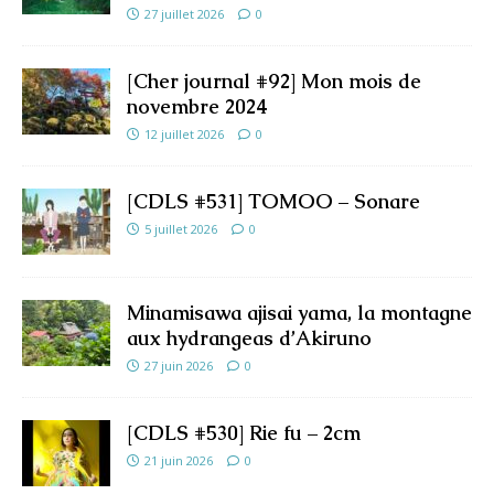
27 juillet 2026
0
[Cher journal #92] Mon mois de
novembre 2024
12 juillet 2026
0
[CDLS #531] TOMOO – Sonare
5 juillet 2026
0
Minamisawa ajisai yama, la montagne
aux hydrangeas d’Akiruno
27 juin 2026
0
[CDLS #530] Rie fu – 2cm
21 juin 2026
0