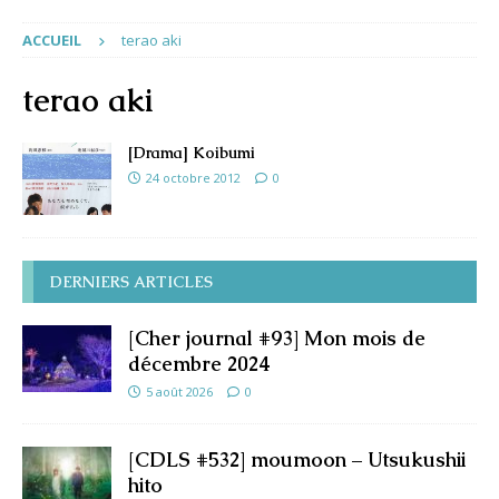
ACCUEIL
terao aki
terao aki
[Drama] Koibumi
24 octobre 2012
0
DERNIERS ARTICLES
[Cher journal #93] Mon mois de
décembre 2024
5 août 2026
0
[CDLS #532] moumoon – Utsukushii
hito