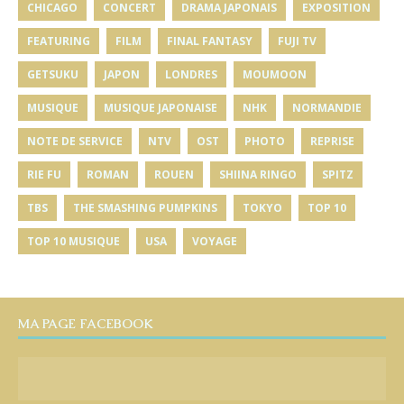
CHICAGO
CONCERT
DRAMA JAPONAIS
EXPOSITION
FEATURING
FILM
FINAL FANTASY
FUJI TV
GETSUKU
JAPON
LONDRES
MOUMOON
MUSIQUE
MUSIQUE JAPONAISE
NHK
NORMANDIE
NOTE DE SERVICE
NTV
OST
PHOTO
REPRISE
RIE FU
ROMAN
ROUEN
SHIINA RINGO
SPITZ
TBS
THE SMASHING PUMPKINS
TOKYO
TOP 10
TOP 10 MUSIQUE
USA
VOYAGE
MA PAGE FACEBOOK