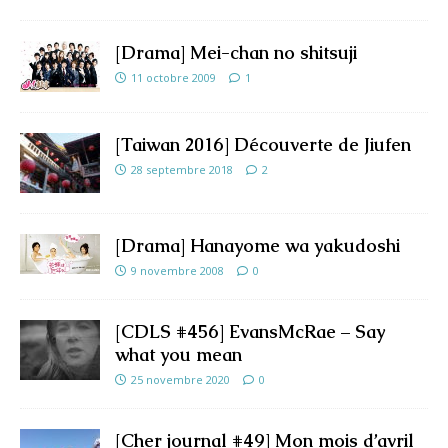
[Drama] Mei-chan no shitsuji
11 octobre 2009
1
[Taiwan 2016] Découverte de Jiufen
28 septembre 2018
2
[Drama] Hanayome wa yakudoshi
9 novembre 2008
0
[CDLS #456] EvansMcRae – Say
what you mean
25 novembre 2020
0
[Cher journal #49] Mon mois d’avril