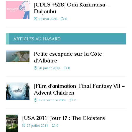
[CDLS #528] Oda Kazumasa –
Daijoubu
25 mai 2026
0
ARTICLES AU HASARD
Petite escapade sur la Côte
d’Albâtre
28 juillet 2010
0
[Film d’animation] Final Fantasy VII –
Advent Children
6 décembre 2006
0
[USA 2011] Jour 17 : The Cloisters
27 juillet 2011
0