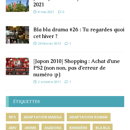
2021
8 mai 2021
0
Bla bla drama #26 : Tu regardes quoi
cet hiver ?
24 février 2013
1
[Japon 2010] Shopping : Achat d’une
PS2 (non non, pas d’erreur de
numéro :p)
2 octobre 2011
1
ÉTIQUETTES
90'S
ADAPTATION MANGA
ADAPTATION ROMAN
AMV
ANIME
ASADORA
BANNIÈRE
BLA BLA