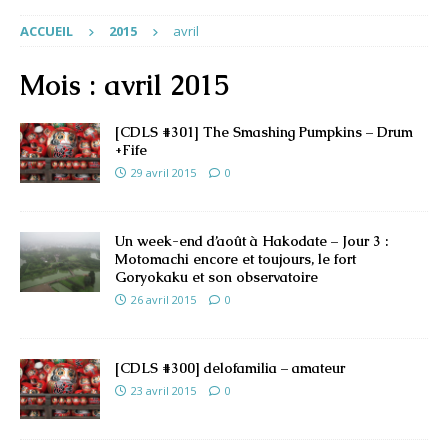
ACCUEIL
2015
avril
Mois :
avril 2015
[CDLS #301] The Smashing Pumpkins – Drum
+Fife
29 avril 2015
0
Un week-end d’août à Hakodate – Jour 3 :
Motomachi encore et toujours, le fort
Goryokaku et son observatoire
26 avril 2015
0
[CDLS #300] delofamilia – amateur
23 avril 2015
0