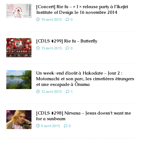
[Concert] Rie fu – « I » release party à l’Ikejiri
Institute of Design le 16 novembre 2014
19 avril 2015
0
[CDLS #299] Rie fu – Butterfly
15 avril 2015
0
Un week-end d’août à Hakodate – Jour 2 :
Motomachi et son parc, les cimetières étrangers
et une escapade à Ônuma
12 avril 2015
1
[CDLS #298] Nirvana – Jesus doesn’t want me
for a sunbeam
9 avril 2015
0