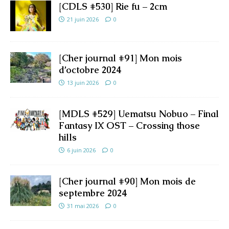
[CDLS #530] Rie fu – 2cm
21 juin 2026
0
[Cher journal #91] Mon mois
d’octobre 2024
13 juin 2026
0
[MDLS #529] Uematsu Nobuo – Final
Fantasy IX OST – Crossing those
hills
6 juin 2026
0
[Cher journal #90] Mon mois de
septembre 2024
31 mai 2026
0