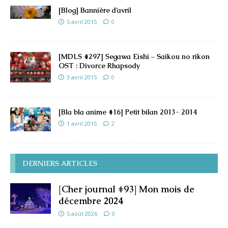
[Blog] Bannière d’avril
5 avril 2015
0
[MDLS #297] Segawa Eishi – Saikou no rikon
OST : Divorce Rhapsody
3 avril 2015
0
[Bla bla anime #16] Petit bilan 2013- 2014
1 avril 2015
2
DERNIERS ARTICLES
[Cher journal #93] Mon mois de
décembre 2024
5 août 2026
0