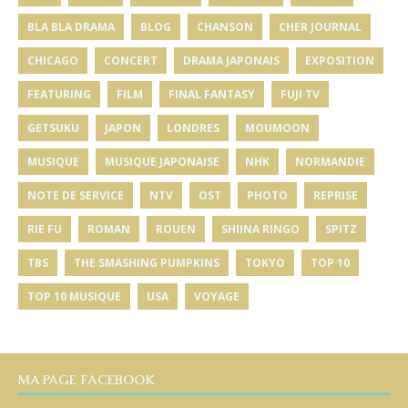
BLA BLA DRAMA
BLOG
CHANSON
CHER JOURNAL
CHICAGO
CONCERT
DRAMA JAPONAIS
EXPOSITION
FEATURING
FILM
FINAL FANTASY
FUJI TV
GETSUKU
JAPON
LONDRES
MOUMOON
MUSIQUE
MUSIQUE JAPONAISE
NHK
NORMANDIE
NOTE DE SERVICE
NTV
OST
PHOTO
REPRISE
RIE FU
ROMAN
ROUEN
SHIINA RINGO
SPITZ
TBS
THE SMASHING PUMPKINS
TOKYO
TOP 10
TOP 10 MUSIQUE
USA
VOYAGE
MA PAGE FACEBOOK