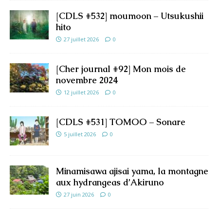
[CDLS #532] moumoon – Utsukushii
hito
27 juillet 2026
0
[Cher journal #92] Mon mois de
novembre 2024
12 juillet 2026
0
[CDLS #531] TOMOO – Sonare
5 juillet 2026
0
Minamisawa ajisai yama, la montagne
aux hydrangeas d’Akiruno
27 juin 2026
0