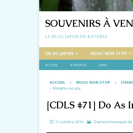
SOUVENIRS À VEN
LE BLOG JAPON DE KATZINA
VIE AU JAPON
MUSIC NON STOP
ACCUEIL
A PROPOS
LIENS
ACCUEIL
MUSIC NON STOP
CHANS
– Shinjitsu no uta
[CDLS #71] Do As Inf
11 octobre 2010
Chanson/musique de 