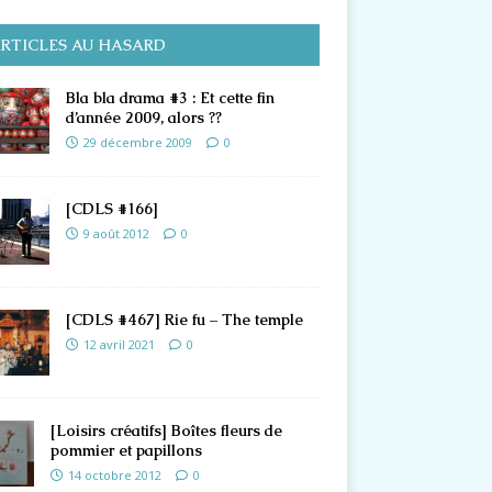
RTICLES AU HASARD
Bla bla drama #3 : Et cette fin
d’année 2009, alors ??
29 décembre 2009
0
[CDLS #166]
9 août 2012
0
[CDLS #467] Rie fu – The temple
12 avril 2021
0
[Loisirs créatifs] Boîtes fleurs de
pommier et papillons
14 octobre 2012
0