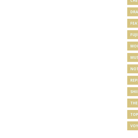
CHE
DRA
FEA
FUJI
MO
MUS
NOT
REP
SHI
THE
TOP
VOY