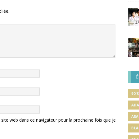
liée.
É
90'S
ADA
ASA
ite web dans ce navigateur pour la prochaine fois que je
BLA