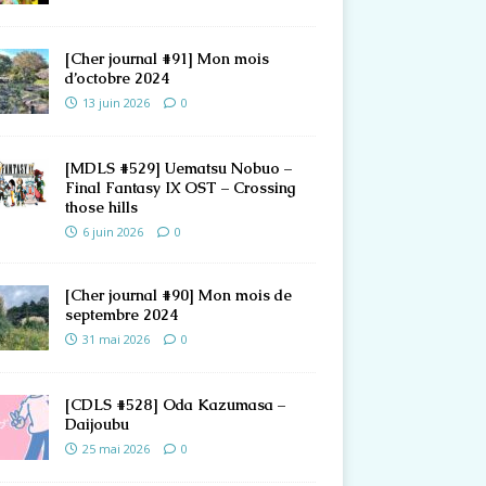
[Cher journal #91] Mon mois
d’octobre 2024
13 juin 2026
0
[MDLS #529] Uematsu Nobuo –
Final Fantasy IX OST – Crossing
those hills
6 juin 2026
0
[Cher journal #90] Mon mois de
septembre 2024
31 mai 2026
0
[CDLS #528] Oda Kazumasa –
Daijoubu
25 mai 2026
0