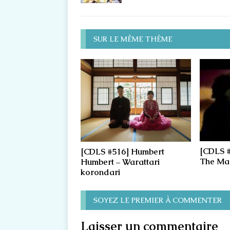
SUR LE MÊME THÈME
[CDLS #
[CDLS #516] Humbert
The Mac
Humbert – Warattari
korondari
SOYEZ LE PREMIER À COMMENTER
Laisser un commentaire