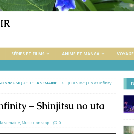
IR
SÉRIES ET FILMS
ANIME ET MANGA
VOYAGES
ON/MUSIQUE DE LA SEMAINE
[CDLS #71] Do As Infinity
D
inity – Shinjitsu no uta
la semaine
,
Music non stop
0