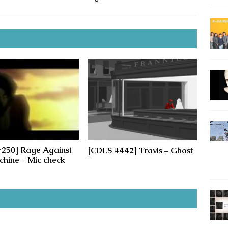
250] Rage Against
[CDLS #442] Travis – Ghost
hine – Mic check