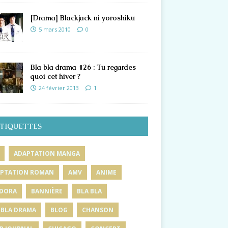
[Drama] Blackjack ni yoroshiku
5 mars 2010
0
Bla bla drama #26 : Tu regardes
quoi cet hiver ?
24 février 2013
1
TIQUETTES
ADAPTATION MANGA
PTATION ROMAN
AMV
ANIME
DORA
BANNIÈRE
BLA BLA
 BLA DRAMA
BLOG
CHANSON