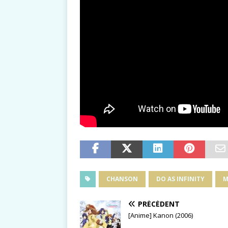
CHANSON
DO AS INFINITY
M
PRÉCÉDENT
[Anime] Kanon (2006)