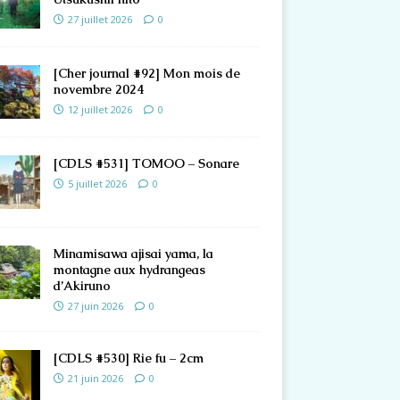
27 juillet 2026
0
[Cher journal #92] Mon mois de
novembre 2024
12 juillet 2026
0
[CDLS #531] TOMOO – Sonare
5 juillet 2026
0
Minamisawa ajisai yama, la
montagne aux hydrangeas
d’Akiruno
27 juin 2026
0
[CDLS #530] Rie fu – 2cm
21 juin 2026
0