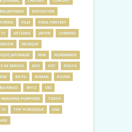
R JOURNAL
CHICAGO
CONCERT
MA JAPONAIS
EXPOSITION
TURING
FILM
FINAL FANTASY
 TV
GETSUKU
JAPON
LONDRES
UMOON
MUSIQUE
IQUE JAPONAISE
NHK
NORMANDIE
E DE SERVICE
NTV
OST
PHOTO
RISE
RIE FU
ROMAN
ROUEN
INA RINGO
SPITZ
TBS
 SMASHING PUMPKINS
TOKYO
 10
TOP 10 MUSIQUE
USA
AGE