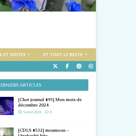
 ET VISITES
ET TOUT LE RESTE
ERNIERS ARTICLES
[Cher journal #93] Mon mois de
décembre 2024
5 août 2026
0
[CDLS #532] moumoon –
Utsukushii hito