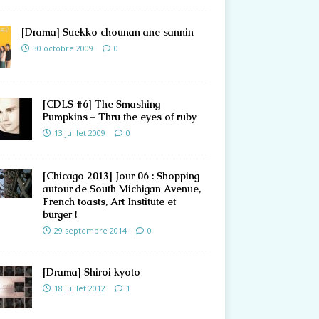
[Drama] Suekko chounan ane sannin
30 octobre 2009
0
[CDLS #6] The Smashing
Pumpkins – Thru the eyes of ruby
13 juillet 2009
0
[Chicago 2013] Jour 06 : Shopping
autour de South Michigan Avenue,
French toasts, Art Institute et
burger !
29 septembre 2014
0
[Drama] Shiroi kyoto
18 juillet 2012
1