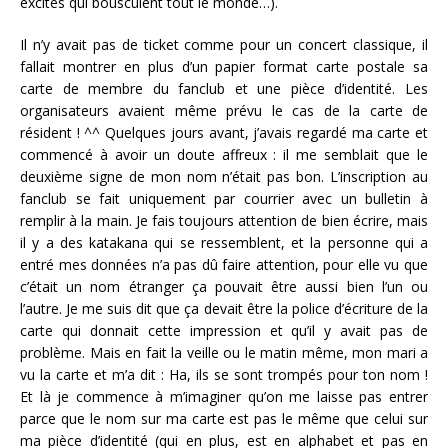
excités qui bousculent tout le monde…).
Il n’y avait pas de ticket comme pour un concert classique, il
fallait montrer en plus d’un papier format carte postale sa
carte de membre du fanclub et une pièce d’identité. Les
organisateurs avaient même prévu le cas de la carte de
résident ! ^^ Quelques jours avant, j’avais regardé ma carte et
commencé à avoir un doute affreux : il me semblait que le
deuxième signe de mon nom n’était pas bon. L’inscription au
fanclub se fait uniquement par courrier avec un bulletin à
remplir à la main. Je fais toujours attention de bien écrire, mais
il y a des katakana qui se ressemblent, et la personne qui a
entré mes données n’a pas dû faire attention, pour elle vu que
c’était un nom étranger ça pouvait être aussi bien l’un ou
l’autre. Je me suis dit que ça devait être la police d’écriture de la
carte qui donnait cette impression et qu’il y avait pas de
problème. Mais en fait la veille ou le matin même, mon mari a
vu la carte et m’a dit : Ha, ils se sont trompés pour ton nom !
Et là je commence à m’imaginer qu’on me laisse pas entrer
parce que le nom sur ma carte est pas le même que celui sur
ma pièce d’identité (qui en plus, est en alphabet et pas en