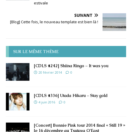
estivale
SUIVANT
[Blog] Cette fois, le nouveau template est bien là !
SUR LE MÊME THÈME
[CDLS #242] Shiina Ringo – It was you
20 février 2014
0
[CDLS #336] Utada Hikaru – Stay gold
4 juin 2016
0
[Concert] Bonnie Pink tour 2014 final « Still 19 »
le 16 décembre au Tsutaya O’East