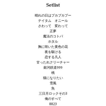
Setlist
晴れの日はプカプカプー
テイタム オニール
さわって 変わって
正夢
魔法のコトバ
ホタル
胸に咲いた黄色の花
夜を駆ける
恋する凡人
甘ったれクリーチャー
銀河鉄道999
桃
猫になりたい
雪風
魚
三日月ロックその3
俺のすべて
8823