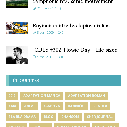
Symphonie n°7, 2ème mouvement
21 mars 2011
0
Rayman contre les lapins crétins
3 avril 2009
0
[CDLS #302] Howie Day – Life sized
5 mai 2015
0
ÉTIQUETTES
90'S
ADAPTATION MANGA
ADAPTATION ROMAN
AMV
ANIME
ASADORA
BANNIÈRE
BLA BLA
BLA BLA DRAMA
BLOG
CHANSON
CHER JOURNAL