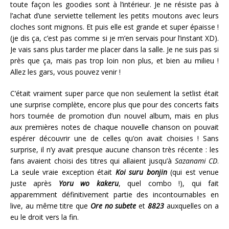
toute façon les goodies sont à l’intérieur. Je ne résiste pas à
l’achat d’une serviette tellement les petits moutons avec leurs
cloches sont mignons. Et puis elle est grande et super épaisse !
(je dis ça, c’est pas comme si je m’en servais pour l’instant XD).
Je vais sans plus tarder me placer dans la salle. Je ne suis pas si
près que ça, mais pas trop loin non plus, et bien au milieu !
Allez les gars, vous pouvez venir !
C’était vraiment super parce que non seulement la setlist était
une surprise complète, encore plus que pour des concerts faits
hors tournée de promotion d’un nouvel album, mais en plus
aux premières notes de chaque nouvelle chanson on pouvait
espérer découvrir une de celles qu’on avait choisies ! Sans
surprise, il n’y avait presque aucune chanson très récente : les
fans avaient choisi des titres qui allaient jusqu’à
Sazanami CD
.
La seule vraie exception était
Koi suru bonjin
(qui est venue
juste après
Yoru wo kakeru
, quel combo !), qui fait
apparemment définitivement partie des incontournables en
live, au même titre que
Ore no subete
et
8823
auxquelles on a
eu le droit vers la fin.