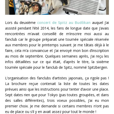
Lors du deuxième
concert de Spitz au Budôkan
auquel j’ai
assisté pendant l’été 2014, les fans de longue date que j’avais
rencontrées m’avait conseillé de m’inscrire moi aussi au
fanclub car le groupe préparait une tournée spéciale réservée
aux membres pour le printemps suivant. Je me tâtais déjà à le
faire, cela m’a convaincue et j’ai envoyé mon bon d’inscription
au mois de septembre. Quelques semaines après, j’ai reçu les
infos détaillées sur ce qui était, d’après le titre, la sixième
tournée spéciale pour le fanclub de Spitz, nommé Spitzbergen.
L’organisation des fanclubs d’artistes japonais, ça rigole pas !
La brochure reçue contenait la liste de toutes les dates
prévues ainsi que les instructions pour tenter d’avoir une place.
Sept dates rien que pour Tokyo (pas toutes groupées, et dans
des salles différentes), trois voeux possibles, j’ai eu mon
premier choix. Je me demande si certains membres n’ont pas
eu de place ou s’il y en avait assez pour tout le monde !