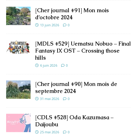
[Cher journal #91] Mon mois
d’octobre 2024
13 juin 2026
0
[MDLS #529] Uematsu Nobuo – Final
Fantasy IX OST – Crossing those
hills
6 juin 2026
0
[Cher journal #90] Mon mois de
septembre 2024
31 mai 2026
0
[CDLS #528] Oda Kazumasa –
Daijoubu
25 mai 2026
0