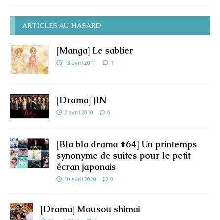
ARTICLES AU HASARD
[Manga] Le sablier
13 avril 2011
1
[Drama] JIN
7 avril 2010
0
[Bla bla drama #64] Un printemps
synonyme de suites pour le petit
écran japonais
10 avril 2020
0
[Drama] Mousou shimai