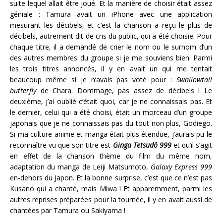
suite lequel allait être joué. Et la manière de choisir était assez
géniale : Tamura avait un iPhone avec une application
mesurant les décibels, et c’est la chanson a reçu le plus de
décibels, autrement dit de cris du public, qui a été choisie. Pour
chaque titre, il a demandé de crier le nom ou le surnom d’un
des autres membres du groupe si je me souviens bien. Parmi
les trois titres annoncés, il y en avait un qui me tentait
beaucoup même si je n’avais pas voté pour :
Swallowtail
butterfly
de Chara. Dommage, pas assez de décibels ! Le
deuxième, j’ai oublié c’était quoi, car je ne connaissais pas. Et
le dernier, celui qui a été choisi, était un morceau d’un groupe
japonais que je ne connaissais pas du tout non plus, Godiego.
Si ma culture anime et manga était plus étendue, j’aurais pu le
reconnaître vu que son titre est
Ginga Tetsudô 999
et qu’il s’agit
en effet de la chanson thème du film du même nom,
adaptation du manga de Leiji Matsumoto,
Galaxy Express 999
en-dehors du Japon. Et la bonne surprise, c’est que ce n’est pas
Kusano qui a chanté, mais Miwa ! Et apparemment, parmi les
autres reprises préparées pour la tournée, il y en avait aussi de
chantées par Tamura ou Sakiyama !