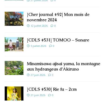
27 juillet 2026
0
[Cher journal #92] Mon mois de
novembre 2024
12 juillet 2026
0
[CDLS #531] TOMOO – Sonare
5 juillet 2026
0
Minamisawa ajisai yama, la montagne
aux hydrangeas d’Akiruno
27 juin 2026
0
[CDLS #530] Rie fu – 2cm
21 juin 2026
0