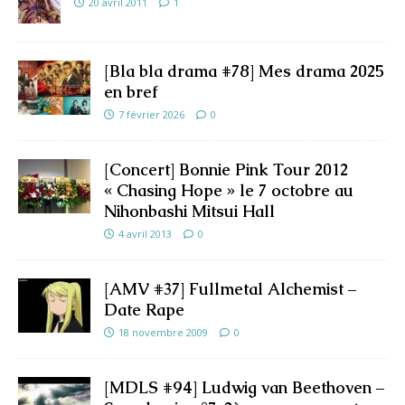
20 avril 2011
1
[Bla bla drama #78] Mes drama 2025
en bref
7 février 2026
0
[Concert] Bonnie Pink Tour 2012
« Chasing Hope » le 7 octobre au
Nihonbashi Mitsui Hall
4 avril 2013
0
[AMV #37] Fullmetal Alchemist –
Date Rape
18 novembre 2009
0
[MDLS #94] Ludwig van Beethoven –