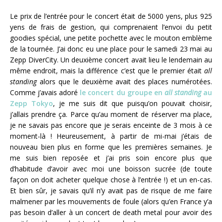
Le prix de l’entrée pour le concert était de 5000 yens, plus 925
yens de frais de gestion, qui comprenaient l’envoi du petit
goodies spécial, une petite pochette avec le mouton emblème
de la tournée. J’ai donc eu une place pour le samedi 23 mai au
Zepp DiverCity. Un deuxième concert avait lieu le lendemain au
même endroit, mais la différence c’est que le premier était
all
standing
alors que le deuxième avait des places numérotées.
Comme j’avais adoré
le concert du groupe en
all standing
au
Zepp Tokyo
, je me suis dit que puisqu’on pouvait choisir,
j’allais prendre ça. Parce qu’au moment de réserver ma place,
je ne savais pas encore que je serais enceinte de 3 mois à ce
moment-là ! Heureusement, à partir de mi-mai j’étais de
nouveau bien plus en forme que les premières semaines. Je
me suis bien reposée et j’ai pris soin encore plus que
d’habitude d’avoir avec moi une boisson sucrée (de toute
façon on doit acheter quelque chose à l’entrée !) et un en-cas.
Et bien sûr, je savais qu’il n’y avait pas de risque de me faire
malmener par les mouvements de foule (alors qu’en France y’a
pas besoin d’aller à un concert de death metal pour avoir des