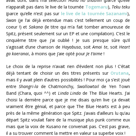
avait donc dans ma sélection
Hana no shashin
(parce qu’elle
n’apparaît pas dans le live de la tournée
Togemaru
),
Teku teku
(parce qu’elle n’est pas sur
le live de la tournée Sazanami
),
Swan
(je l’ai déjà entendue mais c’est tellement un coup de
coeur !) et
Sakana
(le titre qui m’a fait tomber amoureuse de
Spitz, présent seulement sur un EP et une compilation). C’est le
cinquième titre que j’ai oublié ! Je suis presque sûre qu’il
s’agissait d’une chanson de
Hayabusa
, soit
Amai te
, soit
Heart
ga kaeranai
, à moins que j’aie opté pour
Je t’aime
!
Le choix de la reprise n’avait rien d’évident non plus ! C’était
déjà tentant de choisir un des titres présents sur
Orutana
,
mais il y avait plein d’autres possibilités ! Pour moi ça s’est joué
entre
Shangri-la
de Chatmonchy,
Swallowtail
de Yen Town
Band (Chara, quoi ^^) et
Linda Linda
de The Blue Hearts. J’ai
choisi la dernière parce que je me disais qu’en live ça devait
vraiment être génial, et parce que The Blue Hearts est à peu
près de la même génération que Spitz. j’avais d’ailleurs lu qu’au
départ Spitz voulait faire de la musique plus punk comme eux
mais que la voix de Kusano ne convenait pas. C’est pas grave,
il a su trouver comment la mettre en valeur sa superbe voix !