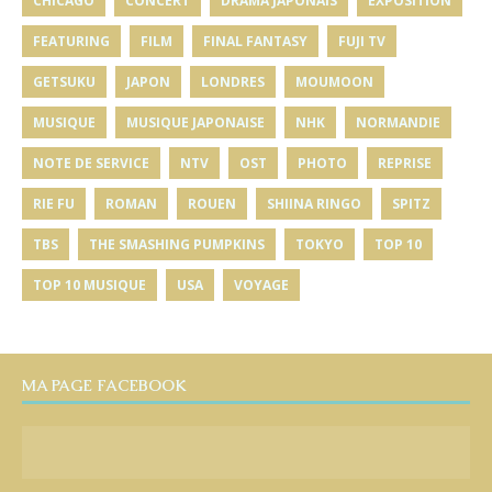
CHICAGO
CONCERT
DRAMA JAPONAIS
EXPOSITION
FEATURING
FILM
FINAL FANTASY
FUJI TV
GETSUKU
JAPON
LONDRES
MOUMOON
MUSIQUE
MUSIQUE JAPONAISE
NHK
NORMANDIE
NOTE DE SERVICE
NTV
OST
PHOTO
REPRISE
RIE FU
ROMAN
ROUEN
SHIINA RINGO
SPITZ
TBS
THE SMASHING PUMPKINS
TOKYO
TOP 10
TOP 10 MUSIQUE
USA
VOYAGE
MA PAGE FACEBOOK