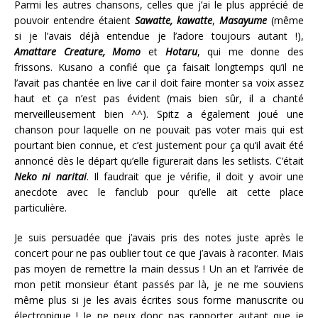
Parmi les autres chansons, celles que j’ai le plus apprécié de
pouvoir entendre étaient
Sawatte, kawatte
,
Masayume
(même
si je l’avais déjà entendue je l’adore toujours autant !),
Amattare Creature, Momo
et
Hotaru
, qui me donne des
frissons. Kusano a confié que ça faisait longtemps qu’il ne
l’avait pas chantée en live car il doit faire monter sa voix assez
haut et ça n’est pas évident (mais bien sûr, il a chanté
merveilleusement bien ^^). Spitz a également joué une
chanson pour laquelle on ne pouvait pas voter mais qui est
pourtant bien connue, et c’est justement pour ça qu’il avait été
annoncé dès le départ qu’elle figurerait dans les setlists. C’était
Neko ni naritai
. Il faudrait que je vérifie, il doit y avoir une
anecdote avec le fanclub pour qu’elle ait cette place
particulière.
Je suis persuadée que j’avais pris des notes juste après le
concert pour ne pas oublier tout ce que j’avais à raconter. Mais
pas moyen de remettre la main dessus ! Un an et l’arrivée de
mon petit monsieur étant passés par là, je ne me souviens
même plus si je les avais écrites sous forme manuscrite ou
électronique ! Je ne peux donc pas rapporter autant que je