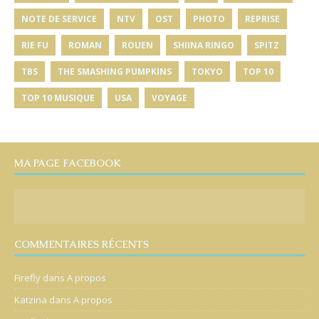
NOTE DE SERVICE
NTV
OST
PHOTO
REPRISE
RIE FU
ROMAN
ROUEN
SHIINA RINGO
SPITZ
TBS
THE SMASHING PUMPKINS
TOKYO
TOP 10
TOP 10 MUSIQUE
USA
VOYAGE
MA PAGE FACEBOOK
COMMENTAIRES RÉCENTS
Firefly
dans
A propos
Katzina
dans
A propos