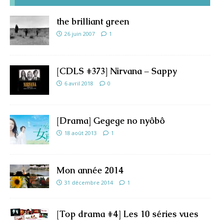
the brilliant green
26 juin 2007
1
[CDLS #373] Nirvana – Sappy
6 avril 2018
0
[Drama] Gegege no nyôbô
18 août 2013
1
Mon année 2014
31 décembre 2014
1
[Top drama #4] Les 10 séries vues