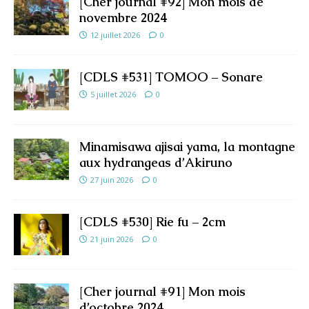
[Cher journal #92] Mon mois de
novembre 2024
12 juillet 2026
0
[CDLS #531] TOMOO – Sonare
5 juillet 2026
0
Minamisawa ajisai yama, la montagne
aux hydrangeas d’Akiruno
27 juin 2026
0
[CDLS #530] Rie fu – 2cm
21 juin 2026
0
[Cher journal #91] Mon mois
d’octobre 2024