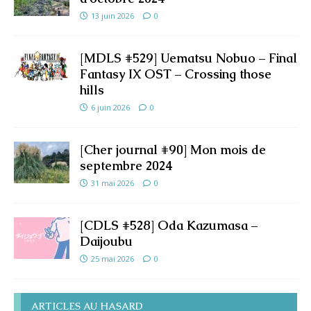
13 juin 2026
0
[MDLS #529] Uematsu Nobuo – Final
Fantasy IX OST – Crossing those
hills
6 juin 2026
0
[Cher journal #90] Mon mois de
septembre 2024
31 mai 2026
0
[CDLS #528] Oda Kazumasa –
Daijoubu
25 mai 2026
0
ARTICLES AU HASARD