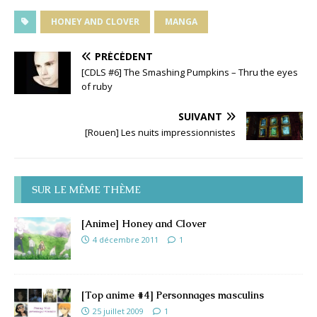
HONEY AND CLOVER
MANGA
PRÉCÉDENT
[CDLS #6] The Smashing Pumpkins – Thru the eyes
of ruby
SUIVANT
[Rouen] Les nuits impressionnistes
SUR LE MÊME THÈME
[Anime] Honey and Clover
4 décembre 2011
1
[Top anime #4] Personnages masculins
25 juillet 2009
1