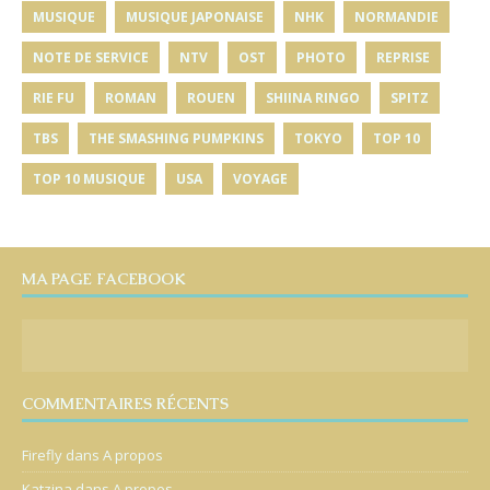
MUSIQUE
MUSIQUE JAPONAISE
NHK
NORMANDIE
NOTE DE SERVICE
NTV
OST
PHOTO
REPRISE
RIE FU
ROMAN
ROUEN
SHIINA RINGO
SPITZ
TBS
THE SMASHING PUMPKINS
TOKYO
TOP 10
TOP 10 MUSIQUE
USA
VOYAGE
MA PAGE FACEBOOK
COMMENTAIRES RÉCENTS
Firefly
dans
A propos
Katzina
dans
A propos