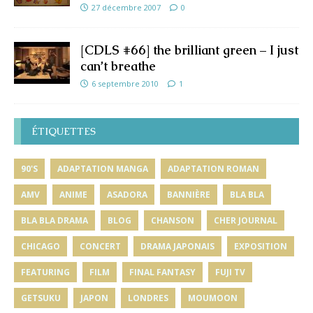
27 décembre 2007
0
[CDLS #66] the brilliant green – I just
can’t breathe
6 septembre 2010
1
ÉTIQUETTES
90'S
ADAPTATION MANGA
ADAPTATION ROMAN
AMV
ANIME
ASADORA
BANNIÈRE
BLA BLA
BLA BLA DRAMA
BLOG
CHANSON
CHER JOURNAL
CHICAGO
CONCERT
DRAMA JAPONAIS
EXPOSITION
FEATURING
FILM
FINAL FANTASY
FUJI TV
GETSUKU
JAPON
LONDRES
MOUMOON