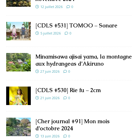
12 juillet 2026
0
[CDLS #531] TOMOO – Sonare
5 juillet 2026
0
Minamisawa ajisai yama, la montagne
aux hydrangeas d’Akiruno
27 juin 2026
0
[CDLS #530] Rie fu – 2cm
21 juin 2026
0
[Cher journal #91] Mon mois
d’octobre 2024
13 juin 2026
0