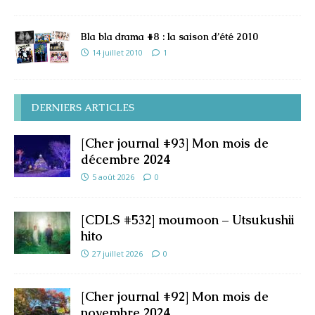
Bla bla drama #8 : la saison d’été 2010
14 juillet 2010
1
DERNIERS ARTICLES
[Cher journal #93] Mon mois de
décembre 2024
5 août 2026
0
[CDLS #532] moumoon – Utsukushii
hito
27 juillet 2026
0
[Cher journal #92] Mon mois de
novembre 2024