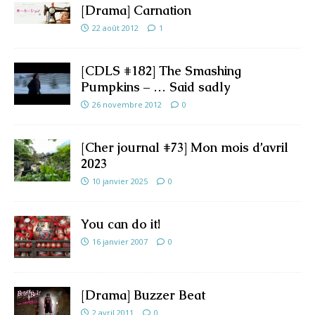
[Drama] Carnation
22 août 2012
1
[CDLS #182] The Smashing
Pumpkins – … Said sadly
26 novembre 2012
0
[Cher journal #73] Mon mois d’avril
2023
10 janvier 2025
0
You can do it!
16 janvier 2007
0
[Drama] Buzzer Beat
2 avril 2011
0