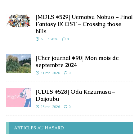
[MDLS #529] Uematsu Nobuo – Final
Fantasy IX OST – Crossing those
hills
6 juin 2026
0
[Cher journal #90] Mon mois de
septembre 2024
31 mai 2026
0
[CDLS #528] Oda Kazumasa –
Daijoubu
25 mai 2026
0
ARTICLES AU HASARD