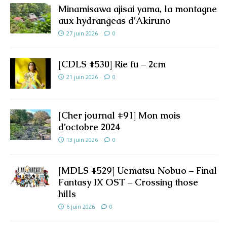
Minamisawa ajisai yama, la montagne
aux hydrangeas d’Akiruno
27 juin 2026
0
[CDLS #530] Rie fu – 2cm
21 juin 2026
0
[Cher journal #91] Mon mois
d’octobre 2024
13 juin 2026
0
[MDLS #529] Uematsu Nobuo – Final
Fantasy IX OST – Crossing those
hills
6 juin 2026
0