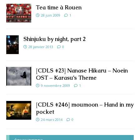
Tea time à Rouen
28 juin 2009
1
Shinjuku by night, part 2
28 janvier 2013
0
[CDLS #23] Nanase Hikaru – Noein
OST – Karasu’s Theme
9 novembre 2009
1
[CDLS #246] moumoon – Hand in my
pocket
24 mars 2014
0