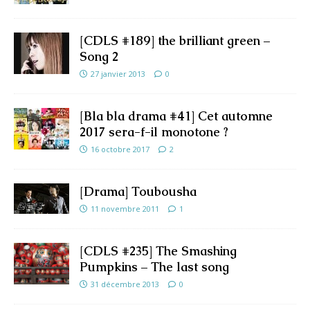
[CDLS #189] the brilliant green –
Song 2
27 janvier 2013
0
[Bla bla drama #41] Cet automne
2017 sera-f-il monotone ?
16 octobre 2017
2
[Drama] Toubousha
11 novembre 2011
1
[CDLS #235] The Smashing
Pumpkins – The last song
31 décembre 2013
0