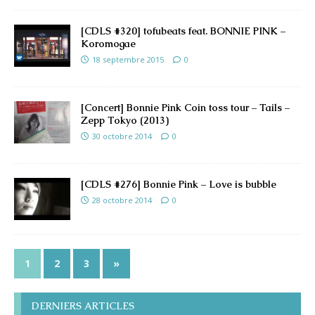
[CDLS #320] tofubeats feat. BONNIE PINK –
Koromogae
18 septembre 2015
0
[Concert] Bonnie Pink Coin toss tour – Tails –
Zepp Tokyo (2013)
30 octobre 2014
0
[CDLS #276] Bonnie Pink – Love is bubble
28 octobre 2014
0
1
2
3
»
DERNIERS ARTICLES