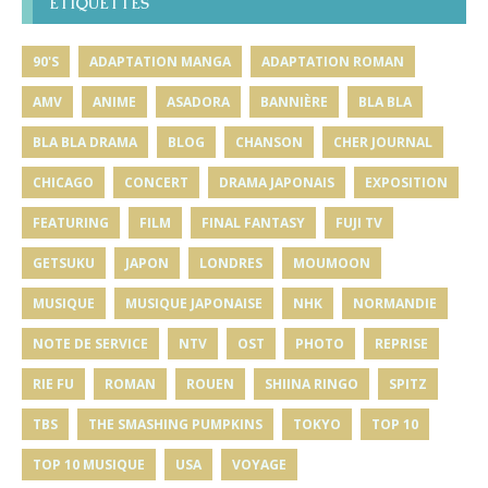
ÉTIQUETTES
90'S
ADAPTATION MANGA
ADAPTATION ROMAN
AMV
ANIME
ASADORA
BANNIÈRE
BLA BLA
BLA BLA DRAMA
BLOG
CHANSON
CHER JOURNAL
CHICAGO
CONCERT
DRAMA JAPONAIS
EXPOSITION
FEATURING
FILM
FINAL FANTASY
FUJI TV
GETSUKU
JAPON
LONDRES
MOUMOON
MUSIQUE
MUSIQUE JAPONAISE
NHK
NORMANDIE
NOTE DE SERVICE
NTV
OST
PHOTO
REPRISE
RIE FU
ROMAN
ROUEN
SHIINA RINGO
SPITZ
TBS
THE SMASHING PUMPKINS
TOKYO
TOP 10
TOP 10 MUSIQUE
USA
VOYAGE