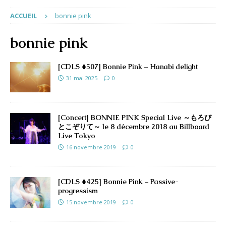
ACCUEIL
bonnie pink
bonnie pink
[CDLS #507] Bonnie Pink – Hanabi delight
31 mai 2025
0
[Concert] BONNIE PINK Special Live ～もろび
とこぞりて～ le 8 décembre 2018 au Billboard
Live Tokyo
16 novembre 2019
0
[CDLS #425] Bonnie Pink – Passive-
progressism
15 novembre 2019
0