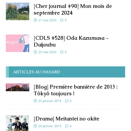
[Cher journal #90] Mon mois de
septembre 2024
31 mai 2026
0
[CDLS #528] Oda Kazumasa –
Daijoubu
25 mai 2026
0
ARTICLES AU HASARD
[Blog] Première bannière de 2013 :
Tôkyô toujours !
23 janvier 2013
0
[Drama] Meitantei no okite
24 janvier 2013
0