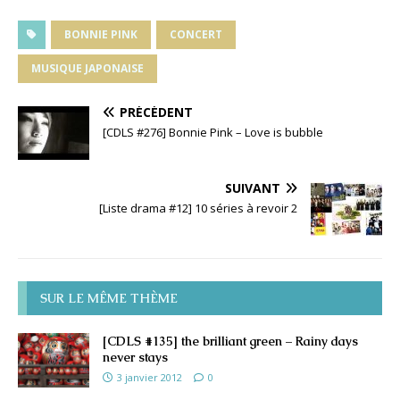
BONNIE PINK
CONCERT
MUSIQUE JAPONAISE
PRÉCÉDENT
[CDLS #276] Bonnie Pink – Love is bubble
SUIVANT
[Liste drama #12] 10 séries à revoir 2
SUR LE MÊME THÈME
[CDLS #135] the brilliant green – Rainy days
never stays
3 janvier 2012
0