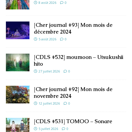
8 août 2026
0
[Cher journal #93] Mon mois de
décembre 2024
5 août 2026
0
[CDLS #532] moumoon – Utsukushii
hito
27 juillet 2026
0
[Cher journal #92] Mon mois de
novembre 2024
12 juillet 2026
0
[CDLS #531] TOMOO – Sonare
5 juillet 2026
0