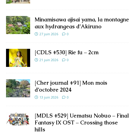
Minamisawa ajisai yama, la montagne
aux hydrangeas d’Akiruno
27 juin 2026
0
[CDLS #530] Rie fu – 2cm
21 juin 2026
0
[Cher journal #91] Mon mois
d’octobre 2024
13 juin 2026
0
[MDLS #529] Uematsu Nobuo – Final
Fantasy IX OST – Crossing those
hills