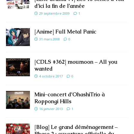
d’ici la fin de l’année
29 septembre 2009
1
[Anime] Full Metal Panic
31 mars 2008
0
[CDLS #362] moumoon – All you
wanted
4 octobre 2017
0
Mini-concert d’OhashiTrio à
Roppongi Hills
16 janvier 2013
1
[Blog] Le grand déménagement –
Phase 2 : ouverture officielle du