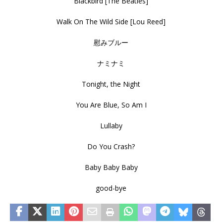
Blackbird [The Beatles]
Walk On The Wild Side [Lou Reed]
慰みブルー
ナミナミ
Tonight, the Night
You Are Blue, So Am I
Lullaby
Do You Crash?
Baby Baby Baby
good-bye