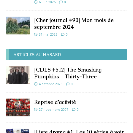
6 juin 2026
0
[Cher journal #90] Mon mois de
septembre 2024
31 mai 2026
0
ARTICLES AU HASARD
[CDLS #512] The Smashing
Pumpkins – Thirty-Three
4 octobre 2025
0
Reprise d’activité
27 novembre 2007
0
[Liste drama #1] Les 10 séries à voir