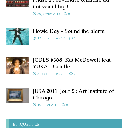
nouveau blog !
28 janvier 2015
0
Howie Day – Sound the alarm
12 novembre 2010
1
[CDLS #368] Kat McDowell feat.
YUKA – Candle
21 décembre 2017
0
[USA 2011] Jour 5 : Art Institute of
Chicago
15 juillet 2011
0
ÉTIQUETTES