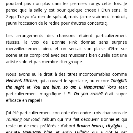
pourtant pas non plus dans les premiers rangs cette fois. Je
pense que la salle y est pour quelque chose ! D’un sens, le
Zepp Tokyo n’a rien de spécial, mais j’aime vraiment l’endroit,
j’aurai l’occasion de le redire pour d’autres concerts :).
Les arrangements des chansons étaient particulièrement
réussis, la voix de Bonnie Pink donnait sans surprise
merveilleusement bien, et on sentait son plaisir d’être sur
scène et sa complicité avec ses musiciens bien qu’elle soit une
artiste solo et pas membre d’un groupe.
Nous avons eu le droit à des titres incontournables comme
Heaven’s kitchen
, qui a ouvert le spectacle, ou encore
Tonight’s
the night
et
You are blue, so am I
.
Nemurenai Yoru
était
particulièrement magnifique ! Et
Do you crash?
était super
efficace en rappel !
J’ai été particulièrement contente d’entendre trois chansons de
Thinking out loud
, l’album qui m’a fait découvrir Bonnie et qui
reste un de mes préférés : d’abord
Broken hearts, citylights
…
,
ensuite
Nagusami blue
, et enfin
Lullaby
, qui a clôt le set