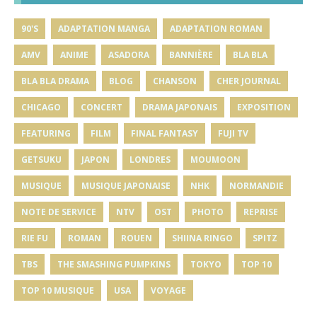
90'S
ADAPTATION MANGA
ADAPTATION ROMAN
AMV
ANIME
ASADORA
BANNIÈRE
BLA BLA
BLA BLA DRAMA
BLOG
CHANSON
CHER JOURNAL
CHICAGO
CONCERT
DRAMA JAPONAIS
EXPOSITION
FEATURING
FILM
FINAL FANTASY
FUJI TV
GETSUKU
JAPON
LONDRES
MOUMOON
MUSIQUE
MUSIQUE JAPONAISE
NHK
NORMANDIE
NOTE DE SERVICE
NTV
OST
PHOTO
REPRISE
RIE FU
ROMAN
ROUEN
SHIINA RINGO
SPITZ
TBS
THE SMASHING PUMPKINS
TOKYO
TOP 10
TOP 10 MUSIQUE
USA
VOYAGE