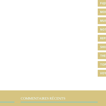
FUJI
MO
MUS
NOT
REP
SHI
THE
TOP
VOY
COMMENTAIRES RÉCENTS