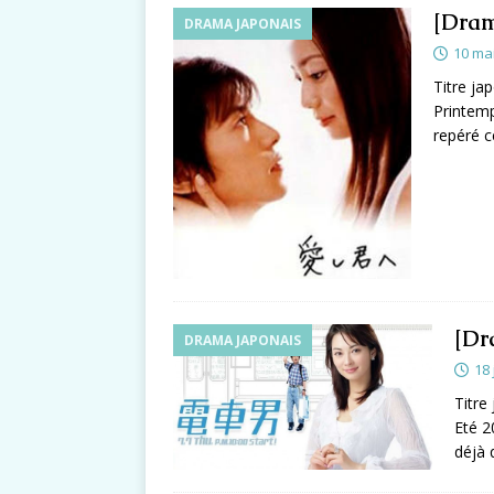
[Dram
DRAMA JAPONAIS
10 ma
Titre ja
Printemp
repéré c
[Dr
DRAMA JAPONAIS
18 
Titre
Eté 2
déjà 