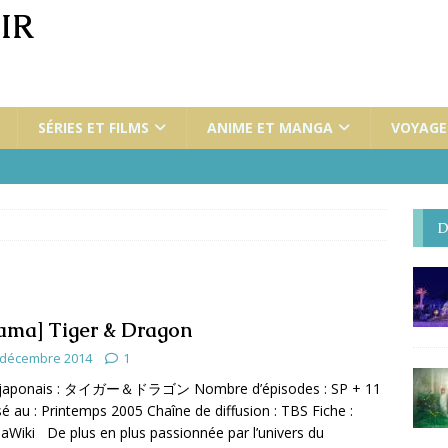
IR
SÉRIES ET FILMS
ANIME ET MANGA
VOYAGES
D
ama] Tiger & Dragon
 décembre 2014
1
e japonais : タイガー＆ドラゴン Nombre d’épisodes : SP + 11
sé au : Printemps 2005 Chaîne de diffusion : TBS Fiche :
Wiki De plus en plus passionnée par l’univers du