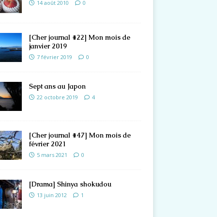
14 août 2010
0
[Cher journal #22] Mon mois de
janvier 2019
7 février 2019
0
Sept ans au Japon
22 octobre 2019
4
[Cher journal #47] Mon mois de
février 2021
5 mars 2021
0
[Drama] Shinya shokudou
13 juin 2012
1