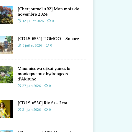
[Cher journal #92] Mon mois de
novembre 2024
12 juillet 2026
0
[CDLS #531] TOMOO – Sonare
5 juillet 2026
0
Minamisawa ajisai yama, la
montagne aux hydrangeas
d’Akiruno
27 juin 2026
0
[CDLS #530] Rie fu – 2cm
21 juin 2026
0