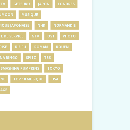
 TV
GETSUKU
JAPON
LONDRES
UMOON
MUSIQUE
IQUE JAPONAISE
NHK
NORMANDIE
E DE SERVICE
NTV
OST
PHOTO
RISE
RIE FU
ROMAN
ROUEN
INA RINGO
SPITZ
TBS
 SMASHING PUMPKINS
TOKYO
 10
TOP 10 MUSIQUE
USA
AGE