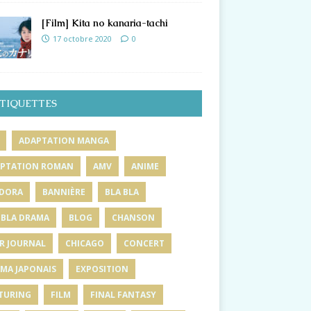
[Film] Kita no kanaria-tachi
17 octobre 2020
0
TIQUETTES
ADAPTATION MANGA
PTATION ROMAN
AMV
ANIME
DORA
BANNIÈRE
BLA BLA
 BLA DRAMA
BLOG
CHANSON
R JOURNAL
CHICAGO
CONCERT
MA JAPONAIS
EXPOSITION
TURING
FILM
FINAL FANTASY