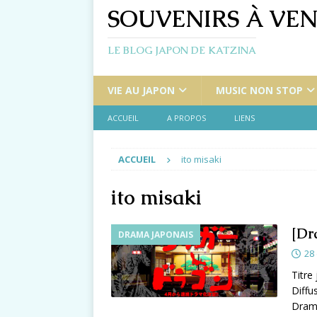
SOUVENIRS À VEN
LE BLOG JAPON DE KATZINA
VIE AU JAPON
MUSIC NON STOP
ACCUEIL
A PROPOS
LIENS
ACCUEIL
ito misaki
ito misaki
[Dr
DRAMA JAPONAIS
28
Titr
Diffu
Drama