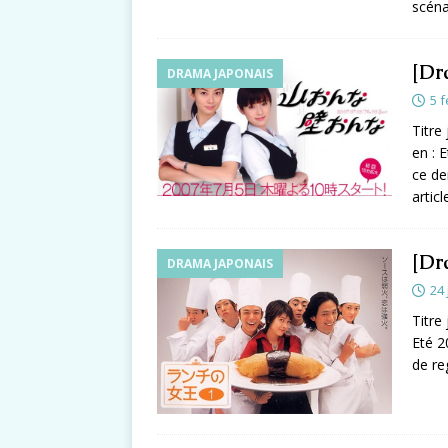
scéna
[Dr
DRAMA JAPONAIS
5 f
Titr
en : 
ce de
artic
[Dr
DRAMA JAPONAIS
24 
Titre
Eté 2
de re