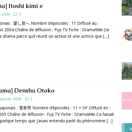
a] Itoshi kimi e
i 2009
0
ponais : 愛し君へ Nombre d’épisodes : 11 Diffusé au :
s 2004 Chaîne de diffusion : Fuji TV Fiche : DramaWiki J’ai
e drama parce qu’il réunit un acteur et une actrice que
[…]
ama] Densha Otoko
janvier 2008
3
 japonais : 電車男 Nombre d’épisodes : 11 + SP Diffusé en :
005 Chaîne de diffusion : Fuji TV Fiche : DramaWiki Ca faisait
quelque temps que j’avais entendu parlé du phénomène
[…]
A