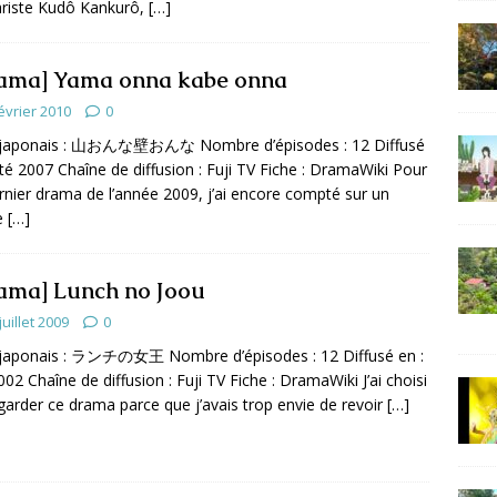
riste Kudô Kankurô,
[…]
ama] Yama onna kabe onna
évrier 2010
0
e japonais : 山おんな壁おんな Nombre d’épisodes : 12 Diffusé
Eté 2007 Chaîne de diffusion : Fuji TV Fiche : DramaWiki Pour
rnier drama de l’année 2009, j’ai encore compté sur un
le
[…]
ama] Lunch no Joou
juillet 2009
0
 japonais : ランチの女王 Nombre d’épisodes : 12 Diffusé en :
002 Chaîne de diffusion : Fuji TV Fiche : DramaWiki J’ai choisi
garder ce drama parce que j’avais trop envie de revoir
[…]