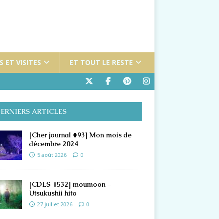
 ET VISITES
ET TOUT LE RESTE
ERNIERS ARTICLES
[Cher journal #93] Mon mois de
décembre 2024
5 août 2026
0
[CDLS #532] moumoon –
Utsukushii hito
27 juillet 2026
0