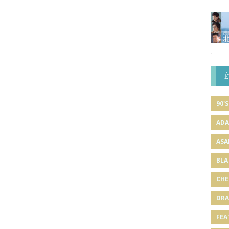
É
90'S
ADA
ASA
BLA
CHE
DRA
FEA