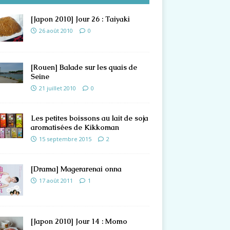
[Japon 2010] Jour 26 : Taiyaki
26 août 2010
0
[Rouen] Balade sur les quais de
Seine
21 juillet 2010
0
Les petites boissons au lait de soja
aromatisées de Kikkoman
15 septembre 2015
2
[Drama] Magerarenai onna
17 août 2011
1
[Japon 2010] Jour 14 : Momo