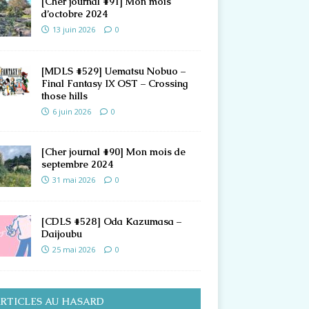
[Cher journal #91] Mon mois
d’octobre 2024
13 juin 2026
0
[MDLS #529] Uematsu Nobuo –
Final Fantasy IX OST – Crossing
those hills
6 juin 2026
0
[Cher journal #90] Mon mois de
septembre 2024
31 mai 2026
0
[CDLS #528] Oda Kazumasa –
Daijoubu
25 mai 2026
0
RTICLES AU HASARD