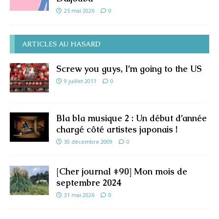
25 mai 2026
0
ARTICLES AU HASARD
Screw you guys, I’m going to the US
9 juillet 2011
0
Bla bla musique 2 : Un début d’année
chargé côté artistes japonais !
30 décembre 2009
0
[Cher journal #90] Mon mois de
septembre 2024
31 mai 2026
0