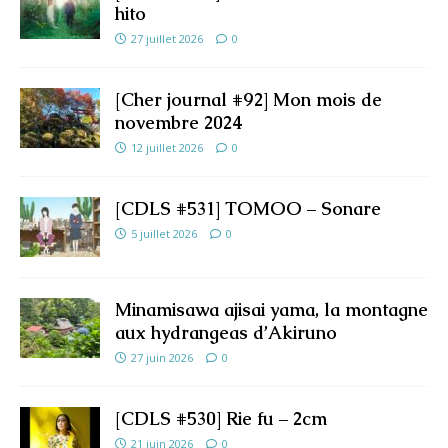
hito
27 juillet 2026
0
[Cher journal #92] Mon mois de
novembre 2024
12 juillet 2026
0
[CDLS #531] TOMOO – Sonare
5 juillet 2026
0
Minamisawa ajisai yama, la montagne
aux hydrangeas d’Akiruno
27 juin 2026
0
[CDLS #530] Rie fu – 2cm
21 juin 2026
0