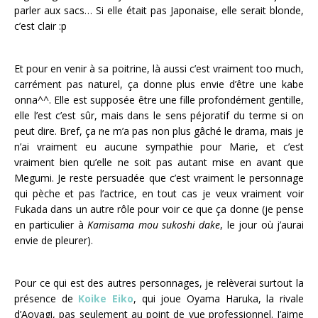
parler aux sacs… Si elle était pas Japonaise, elle serait blonde,
c’est clair :p
Et pour en venir à sa poitrine, là aussi c’est vraiment too much,
carrément pas naturel, ça donne plus envie d’être une kabe
onna^^. Elle est supposée être une fille profondément gentille,
elle l’est c’est sûr, mais dans le sens péjoratif du terme si on
peut dire. Bref, ça ne m’a pas non plus gâché le drama, mais je
n’ai vraiment eu aucune sympathie pour Marie, et c’est
vraiment bien qu’elle ne soit pas autant mise en avant que
Megumi. Je reste persuadée que c’est vraiment le personnage
qui pèche et pas l’actrice, en tout cas je veux vraiment voir
Fukada dans un autre rôle pour voir ce que ça donne (je pense
en particulier à
Kamisama mou sukoshi dake
, le jour où j’aurai
envie de pleurer).
Pour ce qui est des autres personnages, je relèverai surtout la
présence de
Koike Eiko
, qui joue Oyama Haruka, la rivale
d’Aoyagi, pas seulement au point de vue professionnel. J’aime