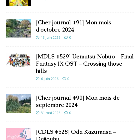
[Cher journal #91] Mon mois
d’octobre 2024
13 juin 2026
0
[MDLS #529] Uematsu Nobuo – Final
Fantasy IX OST – Crossing those
hills
6 juin 2026
0
[Cher journal #90] Mon mois de
septembre 2024
31 mai 2026
0
[CDLS #528] Oda Kazumasa –
Daijoubu