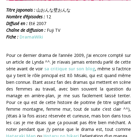
Titre japonais :
山おんな壁おんな
Nombre d’épisodes :
12
Diffusé en :
Eté 2007
Chaîne de diffusion :
Fuji TV
Fiche :
DramaWiki
Pour ce dernier drama de l’année 2009, j’ai encore compté sur
un article de Lynda ^^. Je n’avais jamais entendu parlé de cette
série avant de voir
sa critique sur son blog
, même si l’actrice
qui y tient le rôle principal est Itô Misaki, qui est quand même
bien connue. Etant assez fan des dramas qui mettent en scène
des femmes au travail, avec bien souvent la question du
mariage en arrière-plan, je me suis facilement laissé tenter.
Pour ce qui est de cette histoire de poitrine (le titre signifiant
femme montagne, femme mur, tout de suite c’est clair ^^),
j’étais à la fois assez réservée et curieuse, mais bon dans tous
les cas je me disais que ça pouvait pas être bien méchant. A
noter pendant que j’y pense que le drama est, tout comme
Hataraki Man
ou
Hotaru no hikari
l’adaptation d’un manga.