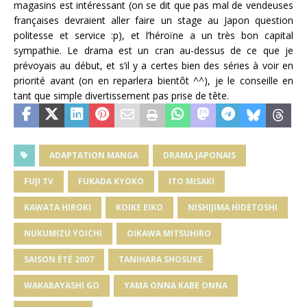
magasins est intéressant (on se dit que pas mal de vendeuses
françaises devraient aller faire un stage au Japon question
politesse et service :p), et l’héroïne a un très bon capital
sympathie. Le drama est un cran au-dessus de ce que je
prévoyais au début, et s’il y a certes bien des séries à voir en
priorité avant (on en reparlera bientôt ^^), je le conseille en
tant que simple divertissement pas prise de tête.
ADAPTATION MANGA
DRAMA JAPONAIS
FUJI TV
FUKADA KYOKO
ITO MISAKI
KAWATA HIROKI
KOIKE EIKO
NISHIJIMA HIDETOSHI
NUKUMIZU YOICHI
OIKAWA MITSUHIRO
SAISON ÉTÉ 2007
TANIHARA SHOSUKE
WAKABAYASHI GO
YAMA ONNA KABE ONNA