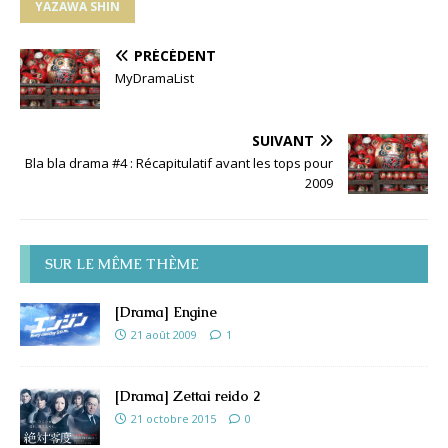
YAZAWA SHIN
PRÉCÉDENT
MyDramaList
SUIVANT
Bla bla drama #4 : Récapitulatif avant les tops pour
2009
SUR LE MÊME THÈME
[Drama] Engine
21 août 2009
1
[Drama] Zettai reido 2
21 octobre 2015
0