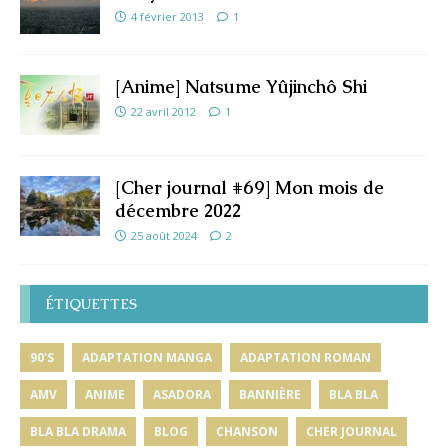
4 février 2013
1
[Anime] Natsume Yûjinchô Shi
22 avril 2012
1
[Cher journal #69] Mon mois de
décembre 2022
25 août 2024
2
ÉTIQUETTES
90'S
ADAPTATION MANGA
ADAPTATION ROMAN
AMV
ANIME
ASADORA
BANNIÈRE
BLA BLA
BLA BLA DRAMA
BLOG
CHANSON
CHER JOURNAL