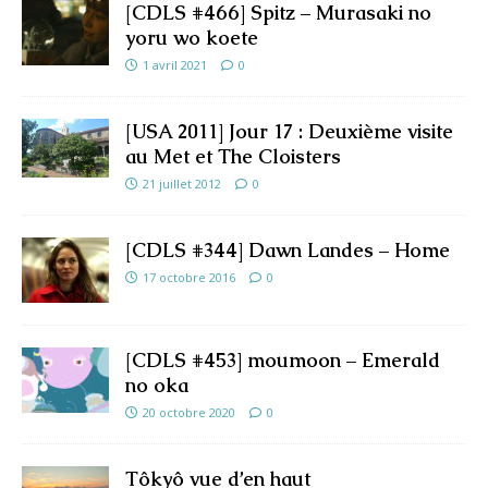
[CDLS #466] Spitz – Murasaki no
yoru wo koete
1 avril 2021
0
[USA 2011] Jour 17 : Deuxième visite
au Met et The Cloisters
21 juillet 2012
0
[CDLS #344] Dawn Landes – Home
17 octobre 2016
0
[CDLS #453] moumoon – Emerald
no oka
20 octobre 2020
0
Tôkyô vue d’en haut