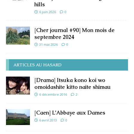
hills
6 juin 2026
0
[Cher journal #90] Mon mois de
septembre 2024
31 mai 2026
0
ARTICLES AU HASARD
[Drama] Itsuka kono koi wo
omoidashite kitto naite shimau
6 décembre 2016
2
[Caen] L’Abbaye aux Dames
6 avril 2013
0