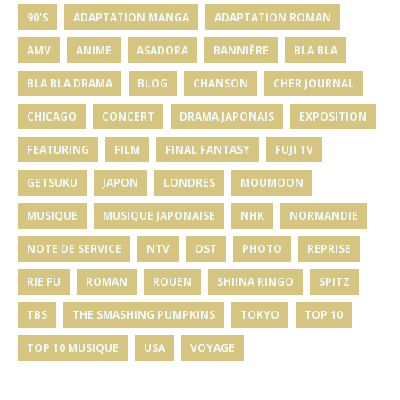
90'S
ADAPTATION MANGA
ADAPTATION ROMAN
AMV
ANIME
ASADORA
BANNIÈRE
BLA BLA
BLA BLA DRAMA
BLOG
CHANSON
CHER JOURNAL
CHICAGO
CONCERT
DRAMA JAPONAIS
EXPOSITION
FEATURING
FILM
FINAL FANTASY
FUJI TV
GETSUKU
JAPON
LONDRES
MOUMOON
MUSIQUE
MUSIQUE JAPONAISE
NHK
NORMANDIE
NOTE DE SERVICE
NTV
OST
PHOTO
REPRISE
RIE FU
ROMAN
ROUEN
SHIINA RINGO
SPITZ
TBS
THE SMASHING PUMPKINS
TOKYO
TOP 10
TOP 10 MUSIQUE
USA
VOYAGE