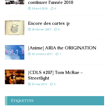
continuer l’année 2010
24 avril 2010
0
Encore des cartes :p
28 février 2007
0
[Anime] ARIA the ORIGINATION
29 octobre 2011
1
[CDLS #207] Tom McRae –
Streetlight
29 mai 2013
0
ÉTIQUETTES