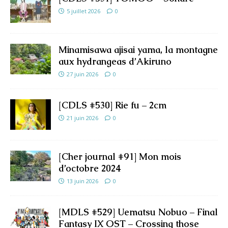
5 juillet 2026
0
Minamisawa ajisai yama, la montagne
aux hydrangeas d’Akiruno
27 juin 2026
0
[CDLS #530] Rie fu – 2cm
21 juin 2026
0
[Cher journal #91] Mon mois
d’octobre 2024
13 juin 2026
0
[MDLS #529] Uematsu Nobuo – Final
Fantasy IX OST – Crossing those