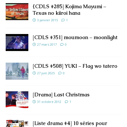
{CDLS #285] Kojima Mayumi –
Texas no kiiroi hana
3 janvier 2015
1
[CDLS #351] moumoon – moonlight
27 mars 2017
0
[CDLS #508] YUKI – Flag wo tatero
27 juin 2025
0
[Drama] Last Christmas
31 octobre 2012
1
[Liste drama #4] 10 séries pour