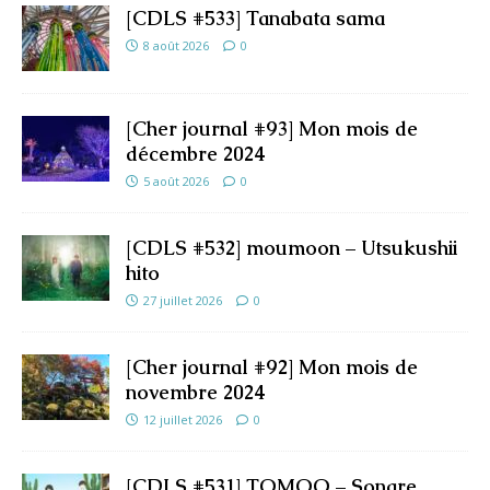
[CDLS #533] Tanabata sama
8 août 2026
0
[Cher journal #93] Mon mois de
décembre 2024
5 août 2026
0
[CDLS #532] moumoon – Utsukushii
hito
27 juillet 2026
0
[Cher journal #92] Mon mois de
novembre 2024
12 juillet 2026
0
[CDLS #531] TOMOO – Sonare