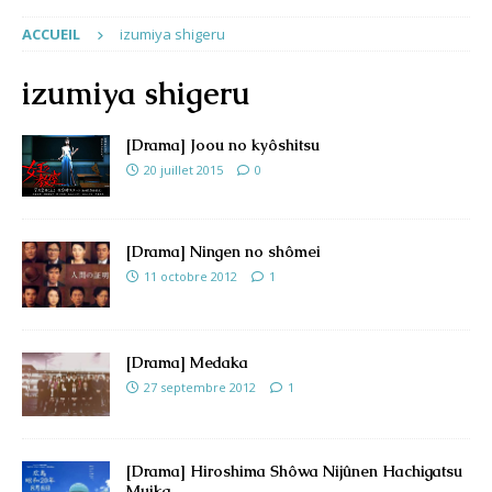
ACCUEIL
izumiya shigeru
izumiya shigeru
[Drama] Joou no kyôshitsu
20 juillet 2015
0
[Drama] Ningen no shômei
11 octobre 2012
1
[Drama] Medaka
27 septembre 2012
1
[Drama] Hiroshima Shôwa Nijûnen Hachigatsu
Muika