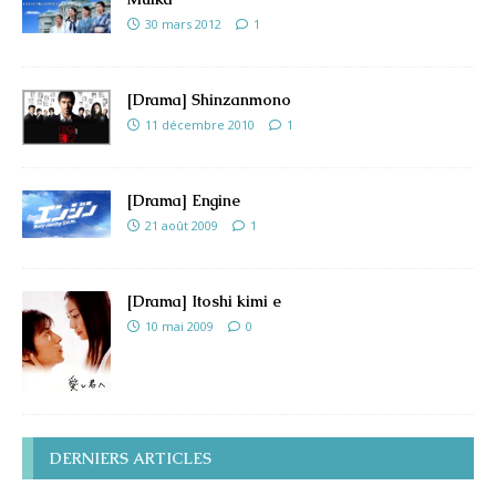
30 mars 2012
1
[Drama] Shinzanmono
11 décembre 2010
1
[Drama] Engine
21 août 2009
1
[Drama] Itoshi kimi e
10 mai 2009
0
DERNIERS ARTICLES