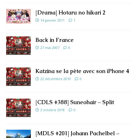
[Drama] Hotaru no hikari 2
14 janvier 2011
1
Back in France
27 mai 2007
0
Katzina se la pète avec son iPhone 4
22 décembre 2010
0
[CDLS #388] Suneohair – Split
3 octobre 2018
0
[MDLS #201] Johann Pachelbel –