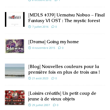
[MDLS #339] Uematsu Nobuo – Final
Fantasy VI OST : The mystic forest
7 juillet 2016
0
[Drama] Going my home
4 novembre 2015
0
[Blog] Nouvelles couleurs pour la
première fois en plus de trois ans !
21 août 2023
0
[Loisirs créatifs] Un petit coup de
jeune à de vieux objets
29 juillet 2007
0