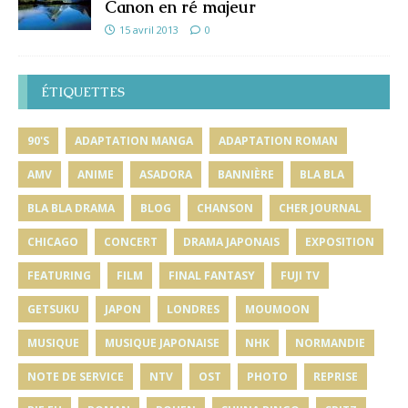
Canon en ré majeur
15 avril 2013
0
ÉTIQUETTES
90'S
ADAPTATION MANGA
ADAPTATION ROMAN
AMV
ANIME
ASADORA
BANNIÈRE
BLA BLA
BLA BLA DRAMA
BLOG
CHANSON
CHER JOURNAL
CHICAGO
CONCERT
DRAMA JAPONAIS
EXPOSITION
FEATURING
FILM
FINAL FANTASY
FUJI TV
GETSUKU
JAPON
LONDRES
MOUMOON
MUSIQUE
MUSIQUE JAPONAISE
NHK
NORMANDIE
NOTE DE SERVICE
NTV
OST
PHOTO
REPRISE