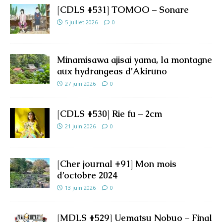
[CDLS #531] TOMOO – Sonare
5 juillet 2026
0
Minamisawa ajisai yama, la montagne
aux hydrangeas d’Akiruno
27 juin 2026
0
[CDLS #530] Rie fu – 2cm
21 juin 2026
0
[Cher journal #91] Mon mois
d’octobre 2024
13 juin 2026
0
[MDLS #529] Uematsu Nobuo – Final