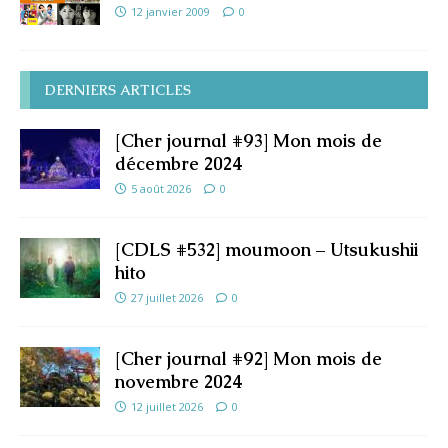
12 janvier 2009
0
DERNIERS ARTICLES
[Cher journal #93] Mon mois de
décembre 2024
5 août 2026
0
[CDLS #532] moumoon – Utsukushii
hito
27 juillet 2026
0
[Cher journal #92] Mon mois de
novembre 2024
12 juillet 2026
0