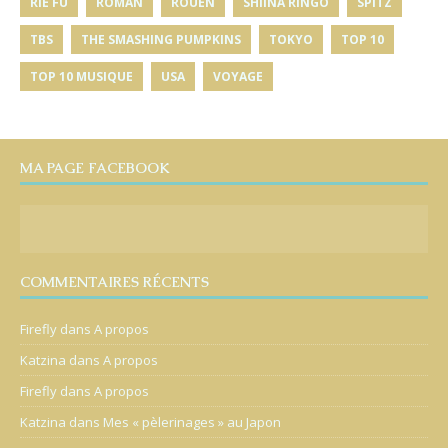
RIE FU
ROMAN
ROUEN
SHIINA RINGO
SPITZ
TBS
THE SMASHING PUMPKINS
TOKYO
TOP 10
TOP 10 MUSIQUE
USA
VOYAGE
MA PAGE FACEBOOK
COMMENTAIRES RÉCENTS
Firefly
dans
A propos
Katzina
dans
A propos
Firefly
dans
A propos
Katzina
dans
Mes « pèlerinages » au Japon