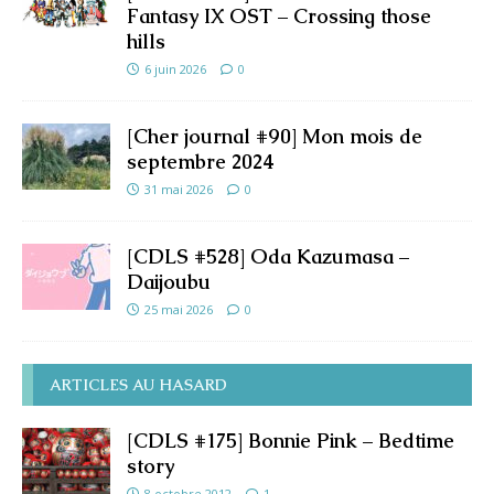
Fantasy IX OST – Crossing those
hills
6 juin 2026
0
[Cher journal #90] Mon mois de
septembre 2024
31 mai 2026
0
[CDLS #528] Oda Kazumasa –
Daijoubu
25 mai 2026
0
ARTICLES AU HASARD
[CDLS #175] Bonnie Pink – Bedtime
story
8 octobre 2012
1