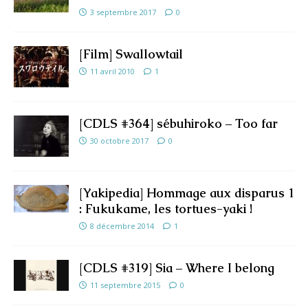
3 septembre 2017
0
[Film] Swallowtail
11 avril 2010
1
[CDLS #364] sébuhiroko – Too far
30 octobre 2017
0
[Yakipedia] Hommage aux disparus 1
: Fukukame, les tortues-yaki !
8 décembre 2014
1
[CDLS #319] Sia – Where I belong
11 septembre 2015
0