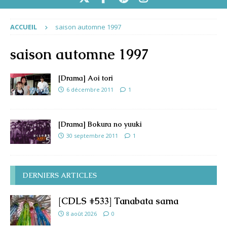
ACCUEIL
saison automne 1997
saison automne 1997
[Drama] Aoi tori
6 décembre 2011
1
[Drama] Bokura no yuuki
30 septembre 2011
1
DERNIERS ARTICLES
[CDLS #533] Tanabata sama
8 août 2026
0