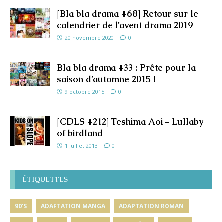
[Bla bla drama #68] Retour sur le
calendrier de l’avent drama 2019
20 novembre 2020
0
Bla bla drama #33 : Prête pour la
saison d’automne 2015 !
9 octobre 2015
0
[CDLS #212] Teshima Aoi – Lullaby
of birdland
1 juillet 2013
0
ÉTIQUETTES
90'S
ADAPTATION MANGA
ADAPTATION ROMAN