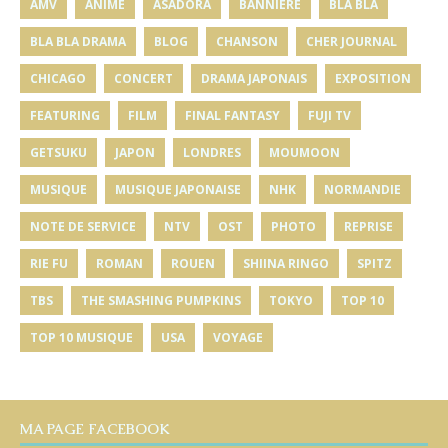
AMV
ANIME
ASADORA
BANNIÈRE
BLA BLA
BLA BLA DRAMA
BLOG
CHANSON
CHER JOURNAL
CHICAGO
CONCERT
DRAMA JAPONAIS
EXPOSITION
FEATURING
FILM
FINAL FANTASY
FUJI TV
GETSUKU
JAPON
LONDRES
MOUMOON
MUSIQUE
MUSIQUE JAPONAISE
NHK
NORMANDIE
NOTE DE SERVICE
NTV
OST
PHOTO
REPRISE
RIE FU
ROMAN
ROUEN
SHIINA RINGO
SPITZ
TBS
THE SMASHING PUMPKINS
TOKYO
TOP 10
TOP 10 MUSIQUE
USA
VOYAGE
MA PAGE FACEBOOK