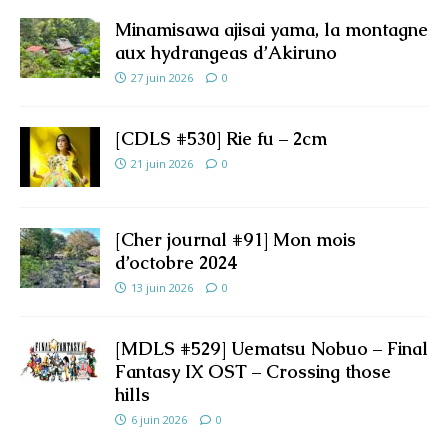
Minamisawa ajisai yama, la montagne
aux hydrangeas d’Akiruno
27 juin 2026
0
[CDLS #530] Rie fu – 2cm
21 juin 2026
0
[Cher journal #91] Mon mois
d’octobre 2024
13 juin 2026
0
[MDLS #529] Uematsu Nobuo – Final
Fantasy IX OST – Crossing those
hills
6 juin 2026
0