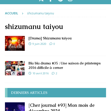
ACCUEIL
shizumanu taiyou
shizumanu taiyou
[Drama] Shizumanu taiyou
9 juin 2020
0
Bla bla drama #35 : Une saison de printemps
2016 difficile à cerner
10 avril 2016
2
DERNIERS ARTICLES
[Cher journal #93] Mon mois de
décembre 2024