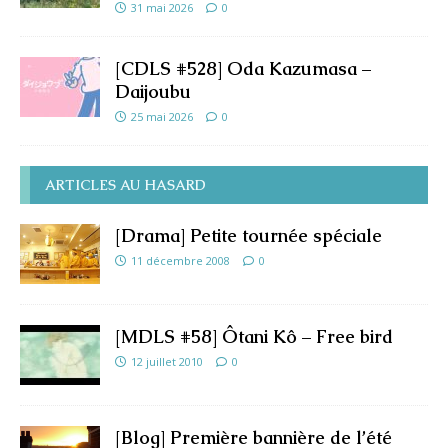
31 mai 2026
0
[CDLS #528] Oda Kazumasa –
Daijoubu
25 mai 2026
0
ARTICLES AU HASARD
[Drama] Petite tournée spéciale
11 décembre 2008
0
[MDLS #58] Ôtani Kô – Free bird
12 juillet 2010
0
[Blog] Première bannière de l’été