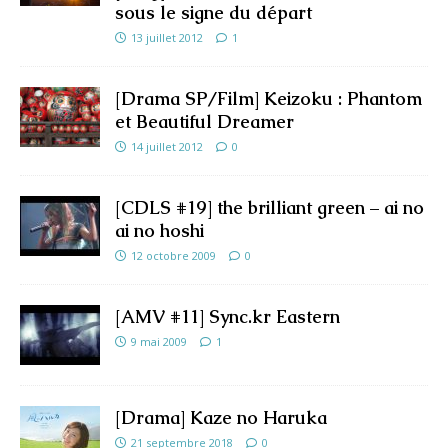
sous le signe du départ
13 juillet 2012
1
[Drama SP/Film] Keizoku : Phantom
et Beautiful Dreamer
14 juillet 2012
0
[CDLS #19] the brilliant green – ai no
ai no hoshi
12 octobre 2009
0
[AMV #11] Sync.kr Eastern
9 mai 2009
1
[Drama] Kaze no Haruka
21 septembre 2018
0