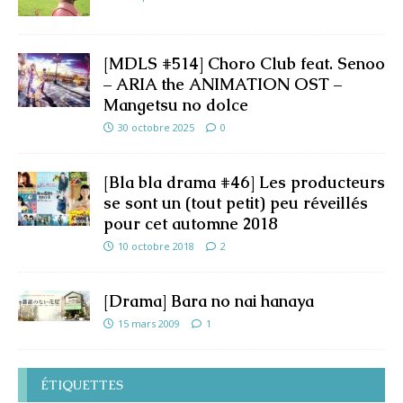
[MDLS #514] Choro Club feat. Senoo
– ARIA the ANIMATION OST –
Mangetsu no dolce
30 octobre 2025
0
[Bla bla drama #46] Les producteurs
se sont un (tout petit) peu réveillés
pour cet automne 2018
10 octobre 2018
2
[Drama] Bara no nai hanaya
15 mars 2009
1
ÉTIQUETTES