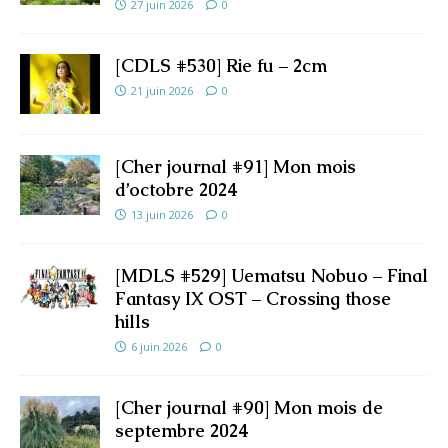
27 juin 2026
0
[CDLS #530] Rie fu – 2cm
21 juin 2026
0
[Cher journal #91] Mon mois
d’octobre 2024
13 juin 2026
0
[MDLS #529] Uematsu Nobuo – Final
Fantasy IX OST – Crossing those
hills
6 juin 2026
0
[Cher journal #90] Mon mois de
septembre 2024