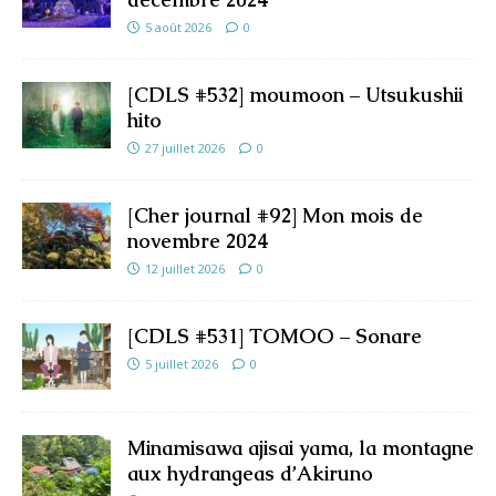
5 août 2026
0
[CDLS #532] moumoon – Utsukushii
hito
27 juillet 2026
0
[Cher journal #92] Mon mois de
novembre 2024
12 juillet 2026
0
[CDLS #531] TOMOO – Sonare
5 juillet 2026
0
Minamisawa ajisai yama, la montagne
aux hydrangeas d’Akiruno