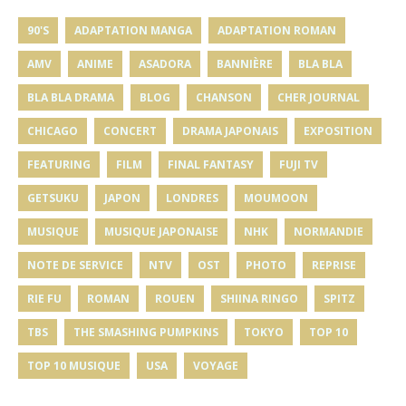
90'S
ADAPTATION MANGA
ADAPTATION ROMAN
AMV
ANIME
ASADORA
BANNIÈRE
BLA BLA
BLA BLA DRAMA
BLOG
CHANSON
CHER JOURNAL
CHICAGO
CONCERT
DRAMA JAPONAIS
EXPOSITION
FEATURING
FILM
FINAL FANTASY
FUJI TV
GETSUKU
JAPON
LONDRES
MOUMOON
MUSIQUE
MUSIQUE JAPONAISE
NHK
NORMANDIE
NOTE DE SERVICE
NTV
OST
PHOTO
REPRISE
RIE FU
ROMAN
ROUEN
SHIINA RINGO
SPITZ
TBS
THE SMASHING PUMPKINS
TOKYO
TOP 10
TOP 10 MUSIQUE
USA
VOYAGE