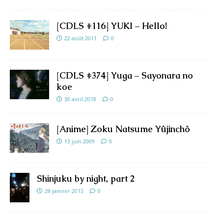
[CDLS #116] YUKI – Hello!
22 août 2011
0
[CDLS #374] Yuga – Sayonara no
koe
30 avril 2018
0
[Anime] Zoku Natsume Yûjinchô
13 juin 2009
0
Shinjuku by night, part 2
28 janvier 2013
0