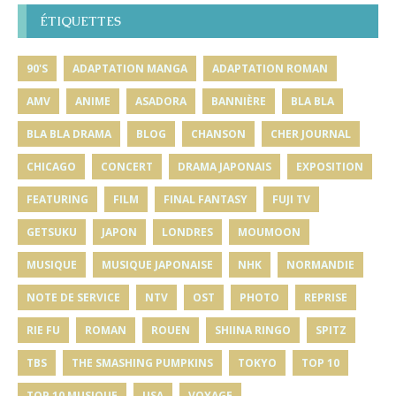
ÉTIQUETTES
90'S
ADAPTATION MANGA
ADAPTATION ROMAN
AMV
ANIME
ASADORA
BANNIÈRE
BLA BLA
BLA BLA DRAMA
BLOG
CHANSON
CHER JOURNAL
CHICAGO
CONCERT
DRAMA JAPONAIS
EXPOSITION
FEATURING
FILM
FINAL FANTASY
FUJI TV
GETSUKU
JAPON
LONDRES
MOUMOON
MUSIQUE
MUSIQUE JAPONAISE
NHK
NORMANDIE
NOTE DE SERVICE
NTV
OST
PHOTO
REPRISE
RIE FU
ROMAN
ROUEN
SHIINA RINGO
SPITZ
TBS
THE SMASHING PUMPKINS
TOKYO
TOP 10
TOP 10 MUSIQUE
USA
VOYAGE