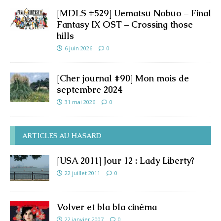
[MDLS #529] Uematsu Nobuo – Final
Fantasy IX OST – Crossing those
hills
6 juin 2026
0
[Cher journal #90] Mon mois de
septembre 2024
31 mai 2026
0
ARTICLES AU HASARD
[USA 2011] Jour 12 : Lady Liberty?
22 juillet 2011
0
Volver et bla bla cinéma
22 janvier 2007
0