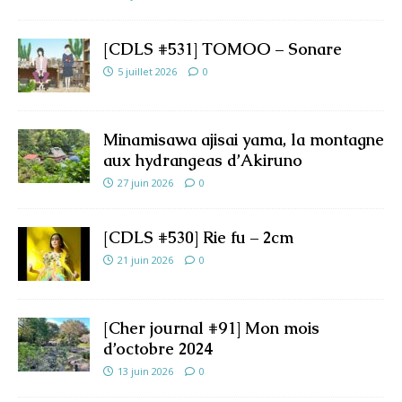
[CDLS #531] TOMOO – Sonare
5 juillet 2026
0
Minamisawa ajisai yama, la montagne
aux hydrangeas d’Akiruno
27 juin 2026
0
[CDLS #530] Rie fu – 2cm
21 juin 2026
0
[Cher journal #91] Mon mois
d’octobre 2024
13 juin 2026
0