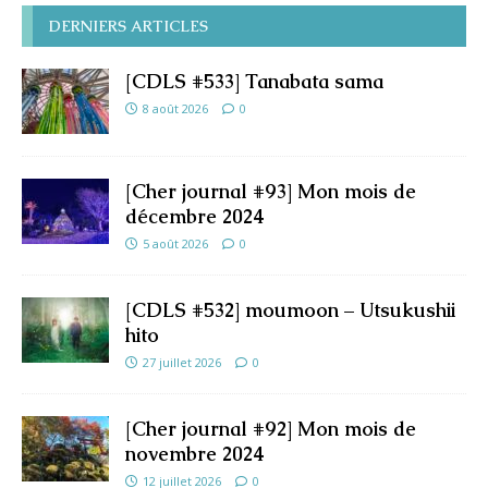
DERNIERS ARTICLES
[CDLS #533] Tanabata sama
8 août 2026
0
[Cher journal #93] Mon mois de
décembre 2024
5 août 2026
0
[CDLS #532] moumoon – Utsukushii
hito
27 juillet 2026
0
[Cher journal #92] Mon mois de
novembre 2024
12 juillet 2026
0