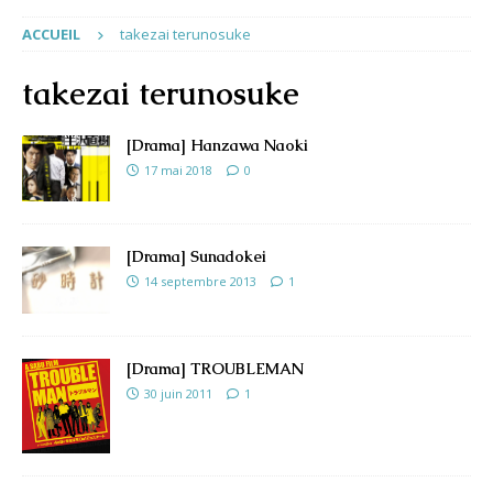
ACCUEIL
takezai terunosuke
takezai terunosuke
[Drama] Hanzawa Naoki
17 mai 2018
0
[Drama] Sunadokei
14 septembre 2013
1
[Drama] TROUBLEMAN
30 juin 2011
1