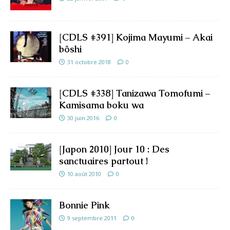
[CDLS #391] Kojima Mayumi – Akai
bôshi
31 octobre 2018
0
[CDLS #338] Tanizawa Tomofumi –
Kamisama boku wa
30 juin 2016
0
[Japon 2010] Jour 10 : Des
sanctuaires partout !
10 août 2010
0
Bonnie Pink
9 septembre 2011
0