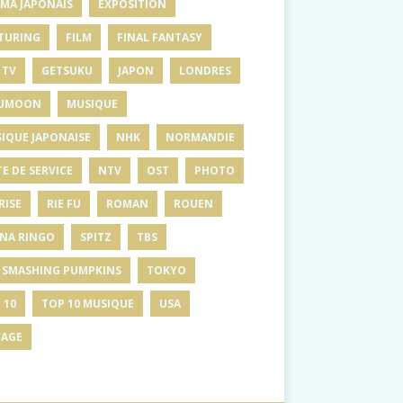
MA JAPONAIS
EXPOSITION
TURING
FILM
FINAL FANTASY
 TV
GETSUKU
JAPON
LONDRES
UMOON
MUSIQUE
IQUE JAPONAISE
NHK
NORMANDIE
E DE SERVICE
NTV
OST
PHOTO
RISE
RIE FU
ROMAN
ROUEN
INA RINGO
SPITZ
TBS
 SMASHING PUMPKINS
TOKYO
 10
TOP 10 MUSIQUE
USA
AGE