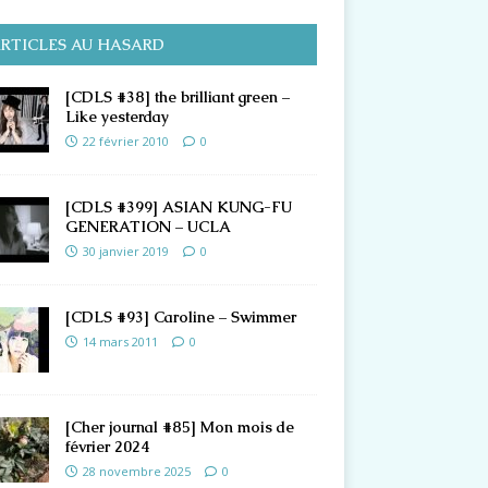
RTICLES AU HASARD
[CDLS #38] the brilliant green –
Like yesterday
22 février 2010
0
[CDLS #399] ASIAN KUNG-FU
GENERATION – UCLA
30 janvier 2019
0
[CDLS #93] Caroline – Swimmer
14 mars 2011
0
[Cher journal #85] Mon mois de
février 2024
28 novembre 2025
0