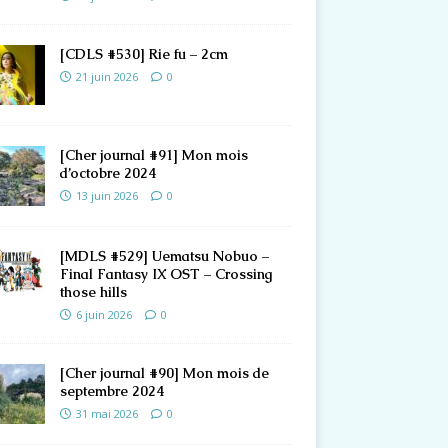
[CDLS #530] Rie fu – 2cm
21 juin 2026
0
[Cher journal #91] Mon mois
d’octobre 2024
13 juin 2026
0
[MDLS #529] Uematsu Nobuo –
Final Fantasy IX OST – Crossing
those hills
6 juin 2026
0
[Cher journal #90] Mon mois de
septembre 2024
31 mai 2026
0