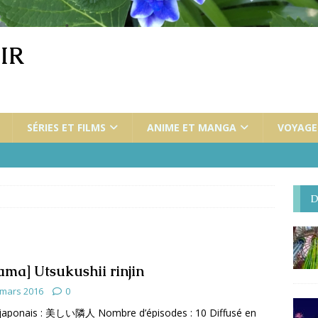
IR
SÉRIES ET FILMS
ANIME ET MANGA
VOYAGES
D
ama] Utsukushii rinjin
 mars 2016
0
 japonais : 美しい隣人 Nombre d’épisodes : 10 Diffusé en