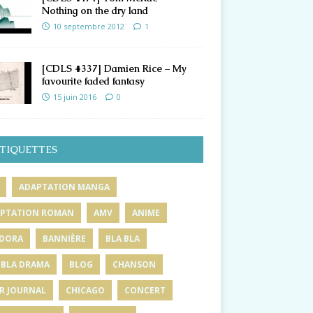
Nothing on the dry land
10 septembre 2012
1
[CDLS #337] Damien Rice – My
favourite faded fantasy
15 juin 2016
0
TIQUETTES
ADAPTATION MANGA
PTATION ROMAN
AMV
ANIME
DORA
BANNIÈRE
BLA BLA
 BLA DRAMA
BLOG
CHANSON
R JOURNAL
CHICAGO
CONCERT