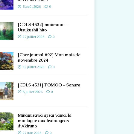
5 août 2026
0
[CDLS #532] moumoon –
Utsukushii hito
27 juillet 2026
0
[Cher journal #92] Mon mois de
novembre 2024
12 juillet 2026
0
[CDLS #531] TOMOO – Sonare
5 juillet 2026
0
Minamisawa ajisai yama, la
montagne aux hydrangeas
d’Akiruno
27 juin 2026
0