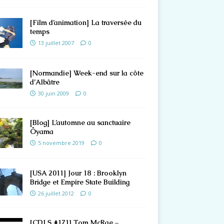
[Film d’animation] La traversée du
temps
13 juillet 2007
0
[Normandie] Week-end sur la côte
d’Albâtre
30 juin 2009
0
[Blog] L’automne au sanctuaire
Ôyama
5 novembre 2019
0
[USA 2011] Jour 18 : Brooklyn
Bridge et Empire State Building
26 juillet 2012
0
[CDLS #171] Tom McRae –