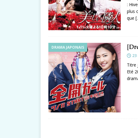
: Hiv
plus 
que
[
[Dr
DRAMA JAPONAIS
23
Titre
Eté 2
drama