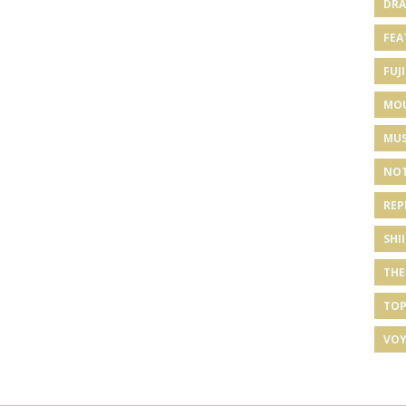
DRA
FEA
FUJI
MO
MUS
NOT
REP
SHI
THE
TOP
VOY