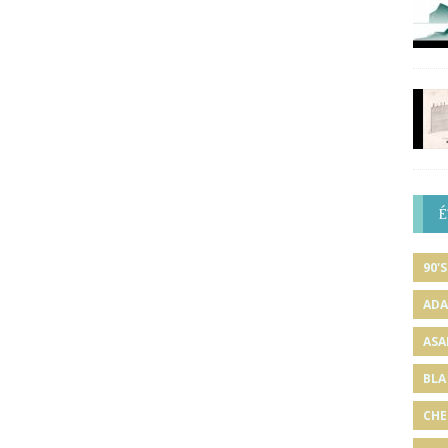
É
90'S
ADA
ASA
BLA
CHE