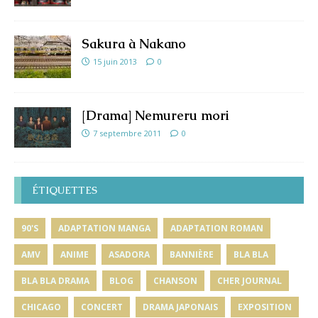
Sakura à Nakano
15 juin 2013
0
[Drama] Nemureru mori
7 septembre 2011
0
ÉTIQUETTES
90'S
ADAPTATION MANGA
ADAPTATION ROMAN
AMV
ANIME
ASADORA
BANNIÈRE
BLA BLA
BLA BLA DRAMA
BLOG
CHANSON
CHER JOURNAL
CHICAGO
CONCERT
DRAMA JAPONAIS
EXPOSITION