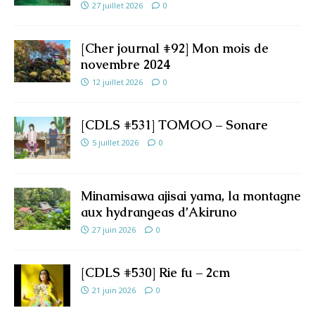
27 juillet 2026
0
[Cher journal #92] Mon mois de
novembre 2024
12 juillet 2026
0
[CDLS #531] TOMOO – Sonare
5 juillet 2026
0
Minamisawa ajisai yama, la montagne
aux hydrangeas d’Akiruno
27 juin 2026
0
[CDLS #530] Rie fu – 2cm
21 juin 2026
0