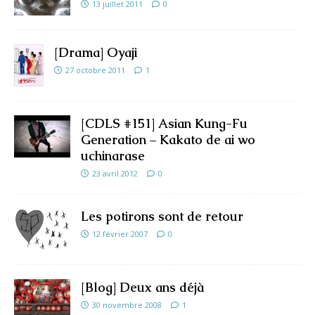
13 juillet 2011
0
[Drama] Oyaji
27 octobre 2011
1
[CDLS #151] Asian Kung-Fu
Generation – Kakato de ai wo
uchinarase
23 avril 2012
0
Les potirons sont de retour
12 février 2007
0
[Blog] Deux ans déjà
30 novembre 2008
1