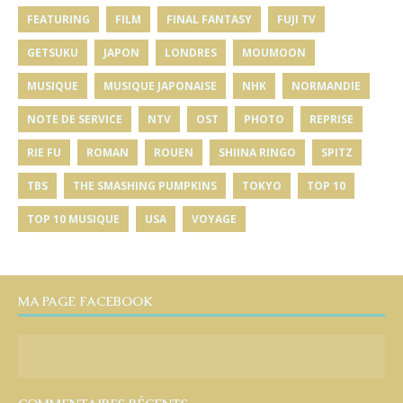
FEATURING
FILM
FINAL FANTASY
FUJI TV
GETSUKU
JAPON
LONDRES
MOUMOON
MUSIQUE
MUSIQUE JAPONAISE
NHK
NORMANDIE
NOTE DE SERVICE
NTV
OST
PHOTO
REPRISE
RIE FU
ROMAN
ROUEN
SHIINA RINGO
SPITZ
TBS
THE SMASHING PUMPKINS
TOKYO
TOP 10
TOP 10 MUSIQUE
USA
VOYAGE
MA PAGE FACEBOOK