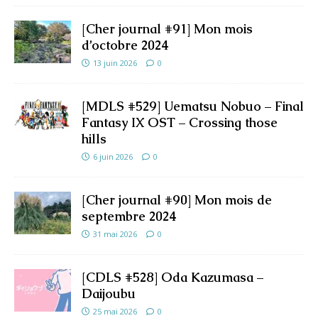
[Cher journal #91] Mon mois
d’octobre 2024
13 juin 2026
0
[MDLS #529] Uematsu Nobuo – Final
Fantasy IX OST – Crossing those
hills
6 juin 2026
0
[Cher journal #90] Mon mois de
septembre 2024
31 mai 2026
0
[CDLS #528] Oda Kazumasa –
Daijoubu
25 mai 2026
0