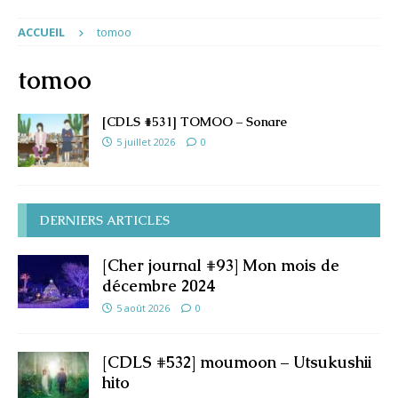
ACCUEIL
tomoo
tomoo
[CDLS #531] TOMOO – Sonare
5 juillet 2026
0
DERNIERS ARTICLES
[Cher journal #93] Mon mois de
décembre 2024
5 août 2026
0
[CDLS #532] moumoon – Utsukushii
hito