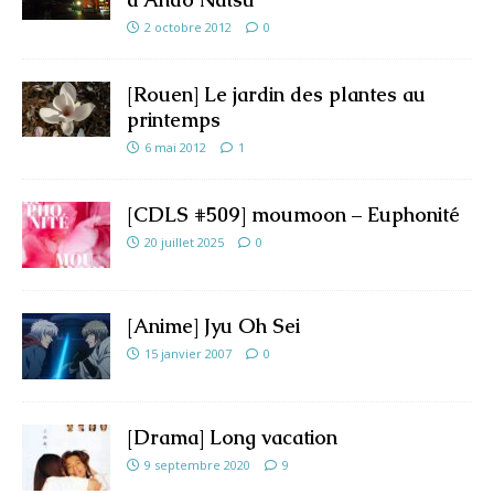
2 octobre 2012
0
[Rouen] Le jardin des plantes au
printemps
6 mai 2012
1
[CDLS #509] moumoon – Euphonité
20 juillet 2025
0
[Anime] Jyu Oh Sei
15 janvier 2007
0
[Drama] Long vacation
9 septembre 2020
9