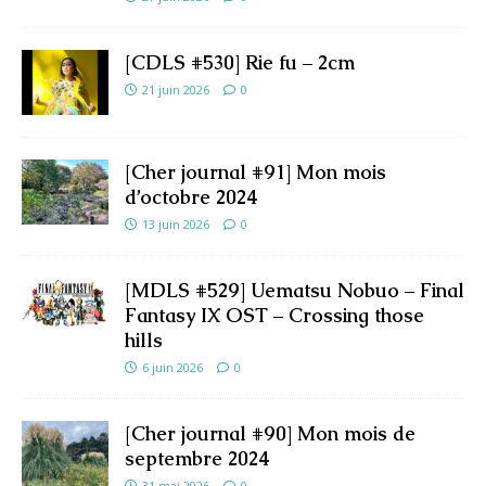
[CDLS #530] Rie fu – 2cm
21 juin 2026
0
[Cher journal #91] Mon mois
d’octobre 2024
13 juin 2026
0
[MDLS #529] Uematsu Nobuo – Final
Fantasy IX OST – Crossing those
hills
6 juin 2026
0
[Cher journal #90] Mon mois de
septembre 2024
31 mai 2026
0