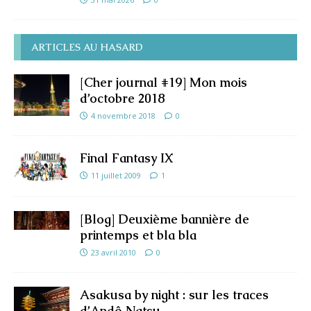
ARTICLES AU HASARD
[Cher journal #19] Mon mois
d’octobre 2018
4 novembre 2018
0
Final Fantasy IX
11 juillet 2009
1
[Blog] Deuxième bannière de
printemps et bla bla
23 avril 2010
0
Asakusa by night : sur les traces
d’Andô Natsu