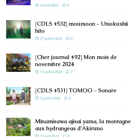
5 août 2026
0
[CDLS #532] moumoon – Utsukushii
hito
27 juillet 2026
0
[Cher journal #92] Mon mois de
novembre 2024
12 juillet 2026
0
[CDLS #531] TOMOO – Sonare
5 juillet 2026
0
Minamisawa ajisai yama, la montagne
aux hydrangeas d’Akiruno
27 juin 2026
0