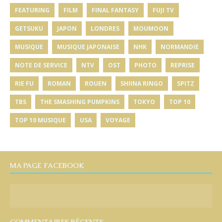
FEATURING
FILM
FINAL FANTASY
FUJI TV
GETSUKU
JAPON
LONDRES
MOUMOON
MUSIQUE
MUSIQUE JAPONAISE
NHK
NORMANDIE
NOTE DE SERVICE
NTV
OST
PHOTO
REPRISE
RIE FU
ROMAN
ROUEN
SHIINA RINGO
SPITZ
TBS
THE SMASHING PUMPKINS
TOKYO
TOP 10
TOP 10 MUSIQUE
USA
VOYAGE
MA PAGE FACEBOOK
COMMENTAIRES RÉCENTS