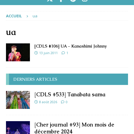
ACCUEIL
ua
ua
[CDLS #106] UA – Kanashimi Johnny
13 juin 2011
1
DERNIERS ARTICLES
[CDLS #533] Tanabata sama
8 août 2026
0
[Cher journal #93] Mon mois de
décembre 2024