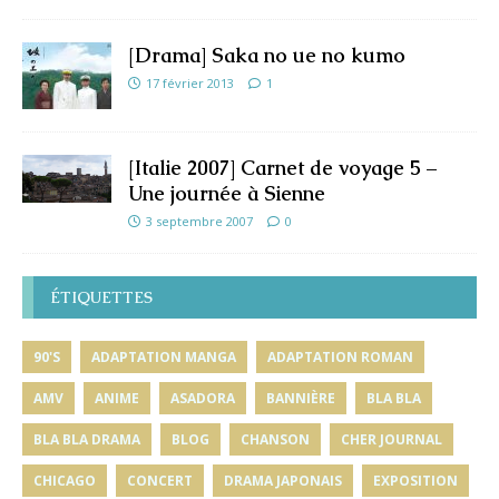
[Drama] Saka no ue no kumo
17 février 2013
1
[Italie 2007] Carnet de voyage 5 –
Une journée à Sienne
3 septembre 2007
0
ÉTIQUETTES
90'S
ADAPTATION MANGA
ADAPTATION ROMAN
AMV
ANIME
ASADORA
BANNIÈRE
BLA BLA
BLA BLA DRAMA
BLOG
CHANSON
CHER JOURNAL
CHICAGO
CONCERT
DRAMA JAPONAIS
EXPOSITION