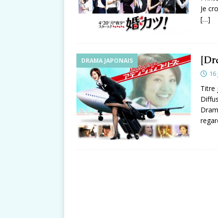
Je cr
[…]
[Dr
DRAMA JAPONAIS
16 
Titr
Diffu
Drama
rega