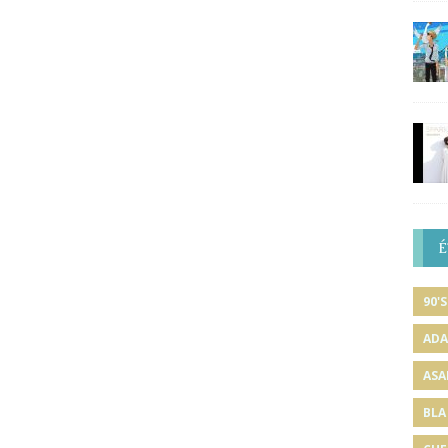
É
90'S
ADA
ASA
BLA