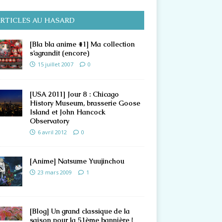
RTICLES AU HASARD
[Bla bla anime #1] Ma collection
s’agrandit (encore)
15 juillet 2007
0
[USA 2011] Jour 8 : Chicago
History Museum, brasserie Goose
Island et John Hancock
Observatory
6 avril 2012
0
[Anime] Natsume Yuujinchou
23 mars 2009
1
[Blog] Un grand classique de la
saison pour la 51ème bannière !