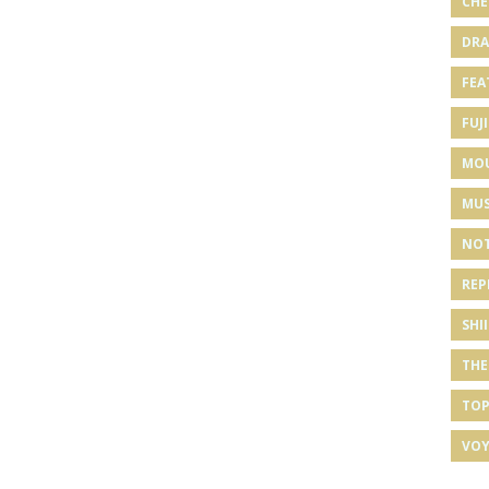
CHE
DRA
FEA
FUJI
MO
MUS
NOT
REP
SHI
THE
TOP
VOY