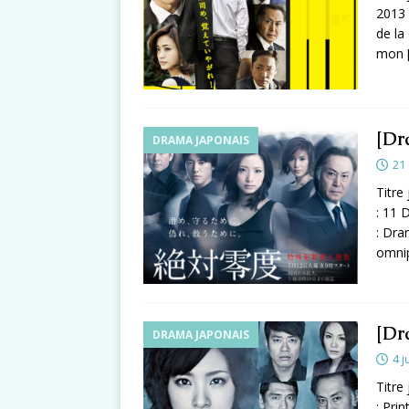
2013 
de la
mon
[Dr
DRAMA JAPONAIS
21
Titr
: 11 
: Dra
omnip
[Dr
DRAMA JAPONAIS
4 j
Titre
: Pri