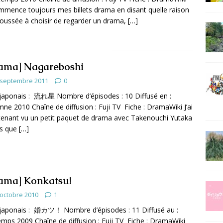
mmence toujours mes billets drama en disant quelle raison
oussée à choisir de regarder un drama,
[…]
ama] Nagareboshi
 septembre 2011
0
 japonais : 流れ星 Nombre d’épisodes : 10 Diffusé en :
ne 2010 Chaîne de diffusion : Fuji TV Fiche : DramaWiki J’ai
enant vu un petit paquet de drama avec Takenouchi Yutaka
is que
[…]
ama] Konkatsu!
 octobre 2010
1
 japonais : 婚カツ！ Nombre d’épisodes : 11 Diffusé au :
emps 2009 Chaîne de diffusion : Fuji TV Fiche : DramaWiki