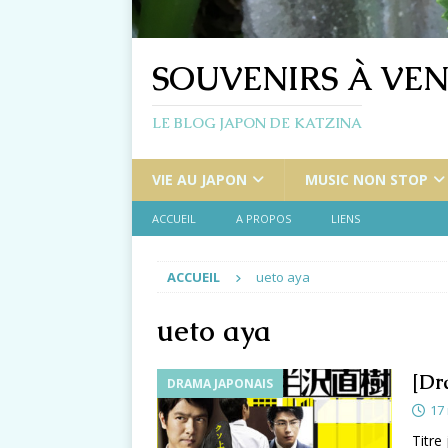
SOUVENIRS À VEN
LE BLOG JAPON DE KATZINA
VIE AU JAPON
MUSIC NON STOP
ACCUEIL
A PROPOS
LIENS
ACCUEIL
ueto aya
ueto aya
[Dr
DRAMA JAPONAIS
17
Titre