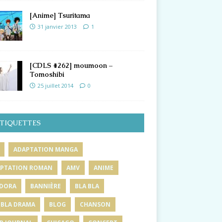
[Anime] Tsuritama
31 janvier 2013
1
[CDLS #262] moumoon –
Tomoshibi
25 juillet 2014
0
TIQUETTES
ADAPTATION MANGA
PTATION ROMAN
AMV
ANIME
DORA
BANNIÈRE
BLA BLA
 BLA DRAMA
BLOG
CHANSON