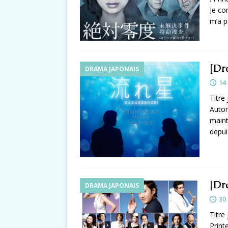
Je co
m’a p
[Dr
DRAMA JAPONAIS
14
Titre
Autom
maint
depu
[Dr
DRAMA JAPONAIS
30
Titre
Print