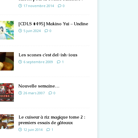
17 novembre 2014
0
[CDLS #495] Makino Yui – Undine
5 juin 2024
0
Les scones c’est del-ish-ious
6 septembre 2009
1
Nouvelle semaine…
26 mars 2007
0
Le cuiseur à riz magique tome 2 :
premiers essais de gâteaux
12 juin 2014
1