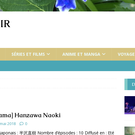
IR
SÉRIES ET FILMS
ANIME ET MANGA
VOYAGES
D
ama] Hanzawa Naoki
 mai 2018
0
 japonais : 半沢直樹 Nombre d’épisodes : 10 Diffusé en : Eté