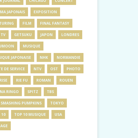
R JOURNAL
CHICAGO
CONCERT
MA JAPONAIS
EXPOSITION
TURING
FILM
FINAL FANTASY
 TV
GETSUKU
JAPON
LONDRES
UMOON
MUSIQUE
IQUE JAPONAISE
NHK
NORMANDIE
E DE SERVICE
NTV
OST
PHOTO
RISE
RIE FU
ROMAN
ROUEN
INA RINGO
SPITZ
TBS
 SMASHING PUMPKINS
TOKYO
 10
TOP 10 MUSIQUE
USA
AGE