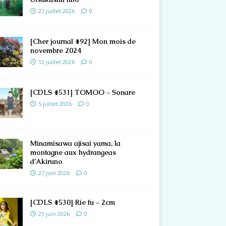
27 juillet 2026
0
[Cher journal #92] Mon mois de
novembre 2024
12 juillet 2026
0
[CDLS #531] TOMOO – Sonare
5 juillet 2026
0
Minamisawa ajisai yama, la
montagne aux hydrangeas
d’Akiruno
27 juin 2026
0
[CDLS #530] Rie fu – 2cm
21 juin 2026
0