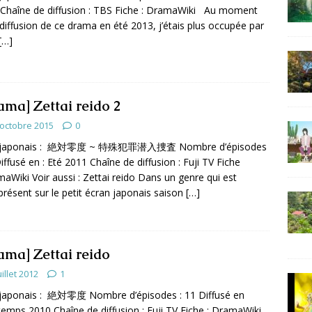
Chaîne de diffusion : TBS Fiche : DramaWiki Au moment
 diffusion de ce drama en été 2013, j’étais plus occupée par
[…]
ama] Zettai reido 2
 octobre 2015
0
e japonais : 絶対零度 ~ 特殊犯罪潜入捜査 Nombre d’épisodes
Diffusé en : Eté 2011 Chaîne de diffusion : Fuji TV Fiche
maWiki Voir aussi : Zettai reido Dans un genre qui est
résent sur le petit écran japonais saison
[…]
ama] Zettai reido
uillet 2012
1
 japonais : 絶対零度 Nombre d’épisodes : 11 Diffusé en
ntemps 2010 Chaîne de diffusion : Fuji TV Fiche : DramaWiki