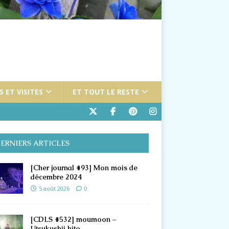
 ET VISITES
ET TOUT LE RESTE
ERNIERS ARTICLES
[Cher journal #93] Mon mois de
décembre 2024
5 août 2026
0
[CDLS #532] moumoon –
Utsukushii hito