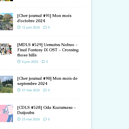
[Cher journal #91] Mon mois
d’octobre 2024
13 juin 2026
0
[MDLS #529] Uematsu Nobuo –
Final Fantasy IX OST – Crossing
those hills
6 juin 2026
0
[Cher journal #90] Mon mois de
septembre 2024
31 mai 2026
0
[CDLS #528] Oda Kazumasa –
Daijoubu
25 mai 2026
0