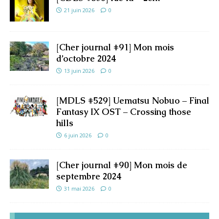
21 juin 2026
0
[Cher journal #91] Mon mois
d’octobre 2024
13 juin 2026
0
[MDLS #529] Uematsu Nobuo – Final
Fantasy IX OST – Crossing those
hills
6 juin 2026
0
[Cher journal #90] Mon mois de
septembre 2024
31 mai 2026
0