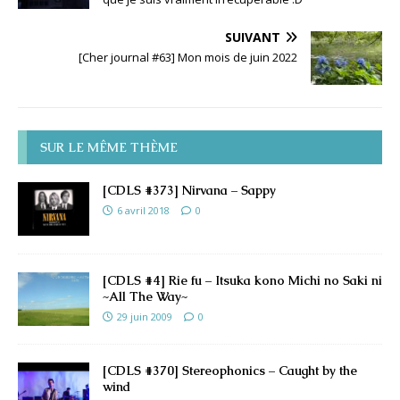
SUIVANT
[Cher journal #63] Mon mois de juin 2022
SUR LE MÊME THÈME
[CDLS #373] Nirvana – Sappy
6 avril 2018
0
[CDLS #4] Rie fu – Itsuka kono Michi no Saki ni
~All The Way~
29 juin 2009
0
[CDLS #370] Stereophonics – Caught by the
wind