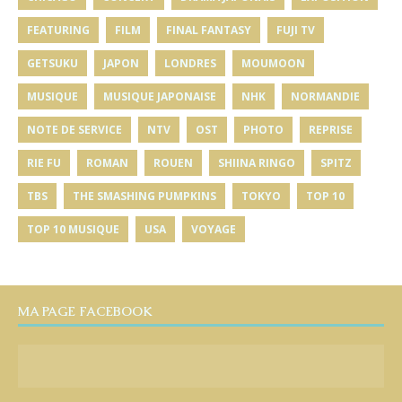
FEATURING
FILM
FINAL FANTASY
FUJI TV
GETSUKU
JAPON
LONDRES
MOUMOON
MUSIQUE
MUSIQUE JAPONAISE
NHK
NORMANDIE
NOTE DE SERVICE
NTV
OST
PHOTO
REPRISE
RIE FU
ROMAN
ROUEN
SHIINA RINGO
SPITZ
TBS
THE SMASHING PUMPKINS
TOKYO
TOP 10
TOP 10 MUSIQUE
USA
VOYAGE
MA PAGE FACEBOOK