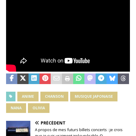
ANIME
CHANSON
MUSIQUE JAPONAISE
NANA
OLIVIA
PRÉCÉDENT
A propos de mes futurs billets concerts : je crois
que je suis vraiment irrécupérable :D