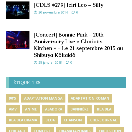
[CDLS #279] Ieiri Leo – Silly
20 novembre 2014
0
[Concert] Bonnie Pink – 20th
Anniversary Live « Glorious
Kitchen » – Le 21 septembre 2015 au
Shibuya Kôkaidô
28 janvier 2018
0
ÉTIQUETTES
90'S
ADAPTATION MANGA
ADAPTATION ROMAN
AMV
ANIME
ASADORA
BANNIÈRE
BLA BLA
BLA BLA DRAMA
BLOG
CHANSON
CHER JOURNAL
CHICAGO
CONCERT
DRAMA JAPONAIS
EXPOSITION