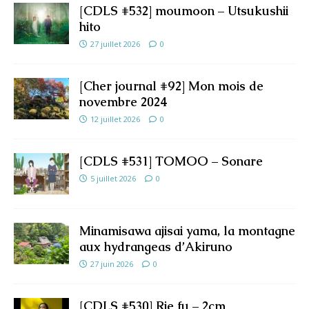
[CDLS #532] moumoon – Utsukushii
hito
27 juillet 2026
0
[Cher journal #92] Mon mois de
novembre 2024
12 juillet 2026
0
[CDLS #531] TOMOO – Sonare
5 juillet 2026
0
Minamisawa ajisai yama, la montagne
aux hydrangeas d’Akiruno
27 juin 2026
0
[CDLS #530] Rie fu – 2cm