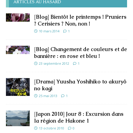
ARTICLES AU HASARD
[Blog] Bientôt le printemps ! Pruniers
? Cerisiers ? Non, non !
10 mars 2014
1
[Blog] Changement de couleurs et de
bannière : en rose et bleu !
23 septembre 2012
1
[Drama] Yuusha Yoshihiko to akuryô
no kagi
25 mai 2013
1
[Japon 2010] Jour 8 : Excursion dans
la région de Hakone 1
13 octobre 2010
0