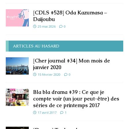
[CDLS #528] Oda Kazumasa –
Daijoubu
25 mai 2026
0
ARTICLES AU HASARD
[Cher journal #34] Mon mois de
janvier 2020
15 février 2020
0
Bla bla drama #39 : Ce que je
compte voir (un jour peut-être) des
séries de ce printemps 2017
17 avril 2017
1