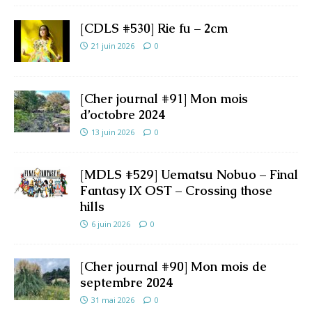
[CDLS #530] Rie fu – 2cm
21 juin 2026
0
[Cher journal #91] Mon mois
d’octobre 2024
13 juin 2026
0
[MDLS #529] Uematsu Nobuo – Final
Fantasy IX OST – Crossing those
hills
6 juin 2026
0
[Cher journal #90] Mon mois de
septembre 2024
31 mai 2026
0