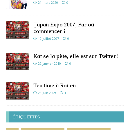
21 mars 2020
0
[Japan Expo 2007] Par où
commencer ?
10 juillet 2007
0
Kat se la pète, elle est sur Twitter !
22 janvier 2010
0
Tea time à Rouen
28 juin 2009
1
ÉTIQUETTES