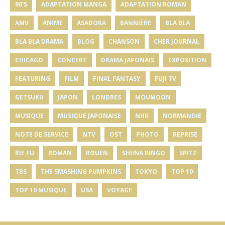
90'S
ADAPTATION MANGA
ADAPTATION ROMAN
AMV
ANIME
ASADORA
BANNIÈRE
BLA BLA
BLA BLA DRAMA
BLOG
CHANSON
CHER JOURNAL
CHICAGO
CONCERT
DRAMA JAPONAIS
EXPOSITION
FEATURING
FILM
FINAL FANTASY
FUJI TV
GETSUKU
JAPON
LONDRES
MOUMOON
MUSIQUE
MUSIQUE JAPONAISE
NHK
NORMANDIE
NOTE DE SERVICE
NTV
OST
PHOTO
REPRISE
RIE FU
ROMAN
ROUEN
SHIINA RINGO
SPITZ
TBS
THE SMASHING PUMPKINS
TOKYO
TOP 10
TOP 10 MUSIQUE
USA
VOYAGE