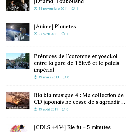
[Drama] Toubousha
11 novembre 2011
1
[Anime] Planetes
27 avril 2011
1
Prémices de l’automne et yosakoi
entre la gare de Tôkyô et le palais
impérial
19 mars 2013
0
Bla bla musique 4 : Ma collection de
CD japonais ne cesse de s’agrandir…
19 août 2011
0
[CDLS #434] Rie fu – 5 minutes