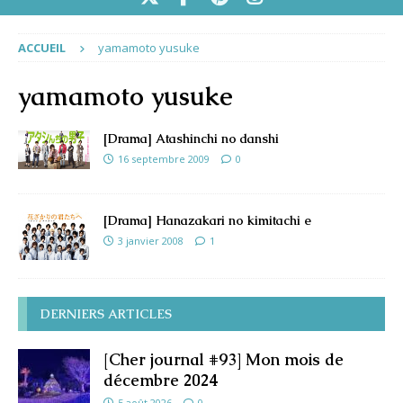
ACCUEIL
yamamoto yusuke
yamamoto yusuke
[Drama] Atashinchi no danshi
16 septembre 2009
0
[Drama] Hanazakari no kimitachi e
3 janvier 2008
1
DERNIERS ARTICLES
[Cher journal #93] Mon mois de
décembre 2024
5 août 2026
0