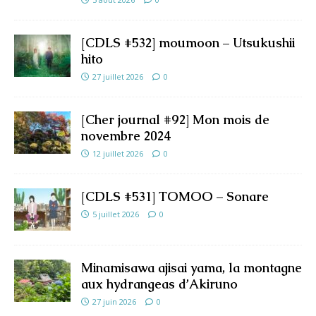
[CDLS #532] moumoon – Utsukushii
hito
27 juillet 2026
0
[Cher journal #92] Mon mois de
novembre 2024
12 juillet 2026
0
[CDLS #531] TOMOO – Sonare
5 juillet 2026
0
Minamisawa ajisai yama, la montagne
aux hydrangeas d’Akiruno
27 juin 2026
0