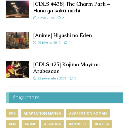
[CDLS #438] The Charm Park –
Hana ga saku michi
4 mai 2020
2
[Anime] Higashi no Eden
19 février 2010
1
[CDLS #25] Kojima Mayumi –
Arabesque
23 novembre 2009
0
ÉTIQUETTES
90'S
ADAPTATION MANGA
ADAPTATION ROMAN
AMV
ANIME
ASADORA
BANNIÈRE
BLA BLA