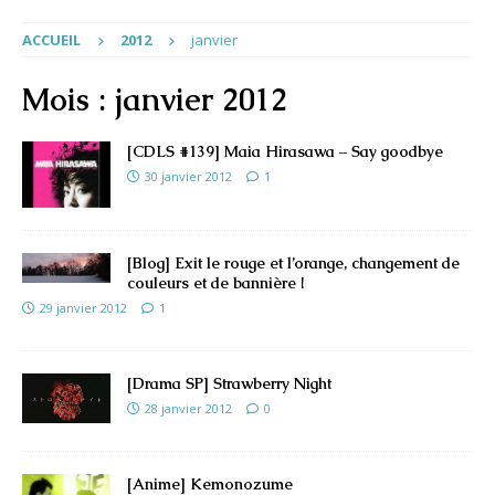
ACCUEIL
2012
janvier
Mois :
janvier 2012
[CDLS #139] Maia Hirasawa – Say goodbye
30 janvier 2012
1
[Blog] Exit le rouge et l’orange, changement de
couleurs et de bannière !
29 janvier 2012
1
[Drama SP] Strawberry Night
28 janvier 2012
0
[Anime] Kemonozume