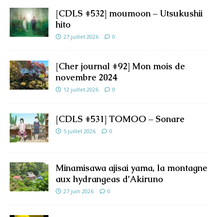
[CDLS #532] moumoon – Utsukushii
hito
27 juillet 2026
0
[Cher journal #92] Mon mois de
novembre 2024
12 juillet 2026
0
[CDLS #531] TOMOO – Sonare
5 juillet 2026
0
Minamisawa ajisai yama, la montagne
aux hydrangeas d’Akiruno
27 juin 2026
0