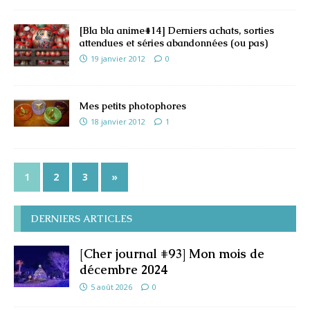
[Bla bla anime#14] Derniers achats, sorties
attendues et séries abandonnées (ou pas)
19 janvier 2012
0
Mes petits photophores
18 janvier 2012
1
1
2
3
»
DERNIERS ARTICLES
[Cher journal #93] Mon mois de
décembre 2024
5 août 2026
0