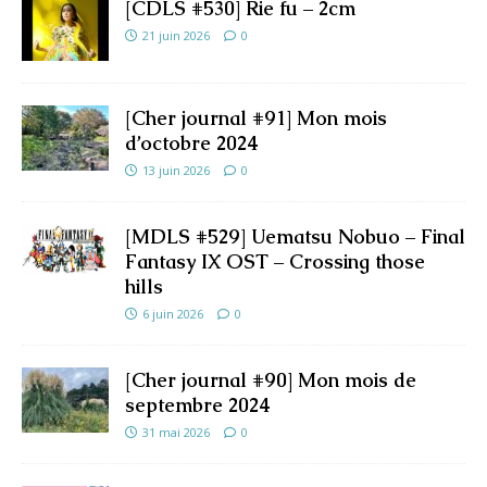
[CDLS #530] Rie fu – 2cm
21 juin 2026
0
[Cher journal #91] Mon mois
d’octobre 2024
13 juin 2026
0
[MDLS #529] Uematsu Nobuo – Final
Fantasy IX OST – Crossing those
hills
6 juin 2026
0
[Cher journal #90] Mon mois de
septembre 2024
31 mai 2026
0