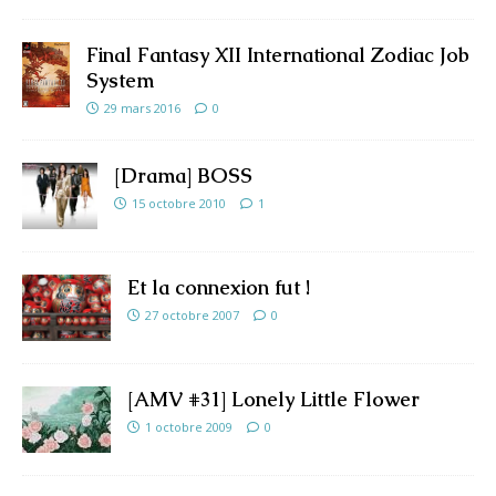
Final Fantasy XII International Zodiac Job
System
29 mars 2016
0
[Drama] BOSS
15 octobre 2010
1
Et la connexion fut !
27 octobre 2007
0
[AMV #31] Lonely Little Flower
1 octobre 2009
0