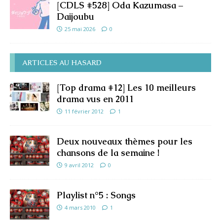
[CDLS #528] Oda Kazumasa –
Daijoubu
25 mai 2026
0
ARTICLES AU HASARD
[Top drama #12] Les 10 meilleurs
drama vus en 2011
11 février 2012
1
Deux nouveaux thèmes pour les
chansons de la semaine !
9 avril 2012
0
Playlist n°5 : Songs
4 mars 2010
1