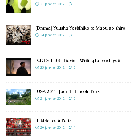
26 janvier 2012
1
[Drama] Yuusha Yoshihiko to Maou no shiro
24 janvier 2012
1
[CDLS #138] Travis – Writing to reach you
23 janvier 2012
0
[USA 2011] Jour 4 : Lincoln Park
21 janvier 2012
0
Bubble tea à Paris
20 janvier 2012
1