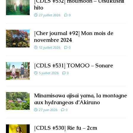
[CDLS #532] moumoon – Utsukushii
hito
27 juillet 2026
0
[Cher journal #92] Mon mois de
novembre 2024
12 juillet 2026
0
[CDLS #531] TOMOO – Sonare
5 juillet 2026
0
Minamisawa ajisai yama, la montagne
aux hydrangeas d’Akiruno
27 juin 2026
0
[CDLS #530] Rie fu – 2cm