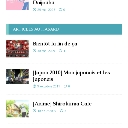
Daijoubu
25 mai 2026
0
ARTICLES AU HASARD
Bientôt la fin de ça
30 mai 2009
1
[Japon 2010] Mon japonais et les
Japonais
9 octobre 2011
0
[Anime] Shirokuma Cafe
10 août 2019
3