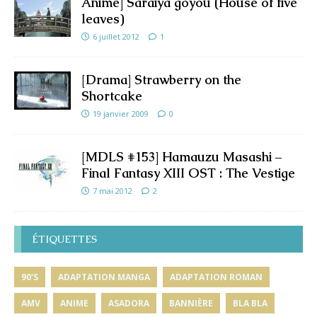
Anime] Saraiya goyou (House of five
leaves)
6 juillet 2012
1
[Drama] Strawberry on the
Shortcake
19 janvier 2009
0
[MDLS #153] Hamauzu Masashi –
Final Fantasy XIII OST : The Vestige
7 mai 2012
2
ÉTIQUETTES
90'S
ADAPTATION MANGA
ADAPTATION ROMAN
AMV
ANIME
ASADORA
BANNIÈRE
BLA BLA