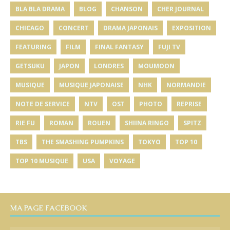
BLA BLA DRAMA
BLOG
CHANSON
CHER JOURNAL
CHICAGO
CONCERT
DRAMA JAPONAIS
EXPOSITION
FEATURING
FILM
FINAL FANTASY
FUJI TV
GETSUKU
JAPON
LONDRES
MOUMOON
MUSIQUE
MUSIQUE JAPONAISE
NHK
NORMANDIE
NOTE DE SERVICE
NTV
OST
PHOTO
REPRISE
RIE FU
ROMAN
ROUEN
SHIINA RINGO
SPITZ
TBS
THE SMASHING PUMPKINS
TOKYO
TOP 10
TOP 10 MUSIQUE
USA
VOYAGE
MA PAGE FACEBOOK