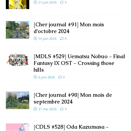
21 juin 2026
0
[Cher journal #91] Mon mois
d’octobre 2024
13 juin 2026
0
[MDLS #529] Uematsu Nobuo – Final
Fantasy IX OST – Crossing those
hills
6 juin 2026
0
[Cher journal #90] Mon mois de
septembre 2024
31 mai 2026
0
[CDLS #528] Oda Kazumasa –