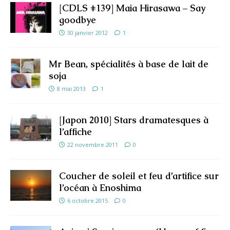
[CDLS #139] Maia Hirasawa – Say
goodbye
30 janvier 2012
1
Mr Bean, spécialités à base de lait de
soja
8 mai 2013
1
[Japon 2010] Stars dramatesques à
l’affiche
22 novembre 2011
0
Coucher de soleil et feu d’artifice sur
l’océan à Enoshima
6 octobre 2015
0