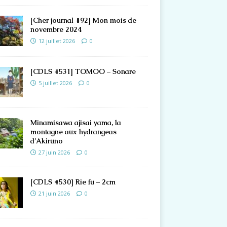
[Cher journal #92] Mon mois de
novembre 2024
12 juillet 2026
0
[CDLS #531] TOMOO – Sonare
5 juillet 2026
0
Minamisawa ajisai yama, la
montagne aux hydrangeas
d’Akiruno
27 juin 2026
0
[CDLS #530] Rie fu – 2cm
21 juin 2026
0