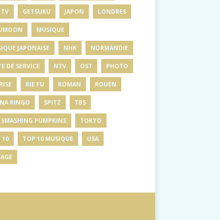
 TV
GETSUKU
JAPON
LONDRES
UMOON
MUSIQUE
IQUE JAPONAISE
NHK
NORMANDIE
E DE SERVICE
NTV
OST
PHOTO
RISE
RIE FU
ROMAN
ROUEN
INA RINGO
SPITZ
TBS
 SMASHING PUMPKINS
TOKYO
 10
TOP 10 MUSIQUE
USA
AGE