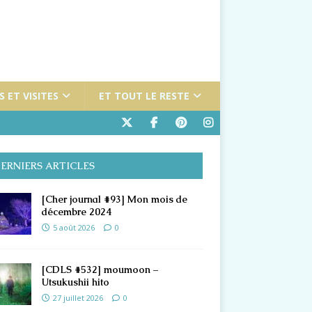
 ET VISITES
ET TOUT LE RESTE
ERNIERS ARTICLES
[Cher journal #93] Mon mois de
décembre 2024
5 août 2026
0
[CDLS #532] moumoon –
Utsukushii hito
27 juillet 2026
0