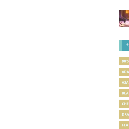
É
90'S
ADA
ASA
BLA
CHE
DRA
FEA