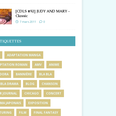
[CDLS #92] JUDY AND MARY –
Classic
7 mars 2011
0
TIQUETTES
ADAPTATION MANGA
PTATION ROMAN
AMV
ANIME
DORA
BANNIÈRE
BLA BLA
 BLA DRAMA
BLOG
CHANSON
R JOURNAL
CHICAGO
CONCERT
MA JAPONAIS
EXPOSITION
TURING
FILM
FINAL FANTASY