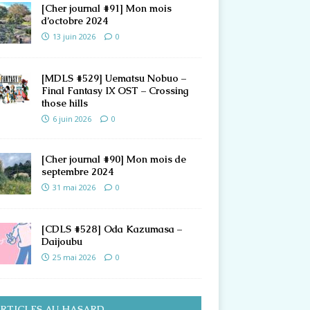
[Cher journal #91] Mon mois
d’octobre 2024
13 juin 2026
0
[MDLS #529] Uematsu Nobuo –
Final Fantasy IX OST – Crossing
those hills
6 juin 2026
0
[Cher journal #90] Mon mois de
septembre 2024
31 mai 2026
0
[CDLS #528] Oda Kazumasa –
Daijoubu
25 mai 2026
0
RTICLES AU HASARD