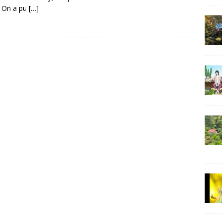
. On a pu
[…]