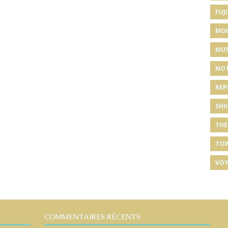
FUJI
MO
MUS
NOT
REP
SHI
THE
TOP
VOY
COMMENTAIRES RÉCENTS