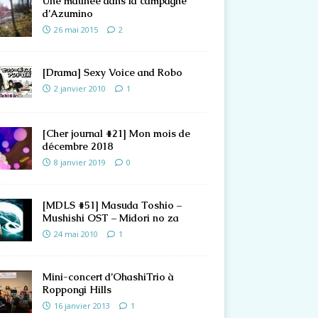
Une matinée dans la campagne
d’Azumino
26 mai 2015
2
[Drama] Sexy Voice and Robo
2 janvier 2010
1
[Cher journal #21] Mon mois de
décembre 2018
8 janvier 2019
0
[MDLS #51] Masuda Toshio –
Mushishi OST – Midori no za
24 mai 2010
1
Mini-concert d’OhashiTrio à
Roppongi Hills
16 janvier 2013
1