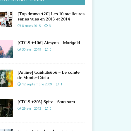
[Top drama #20] Les 10 meilleures
séries vues en 2013 et 2014
8 mars 2015
3
[CDLS #406] Aimyon – Marigold
30 avril 2019
0
[Anime] Gankutsuou – Le comte
de Monte-Cristo
12 septembre 2009
1
[CDLS #203] Spitz – Sara sara
29 avril 2013
0