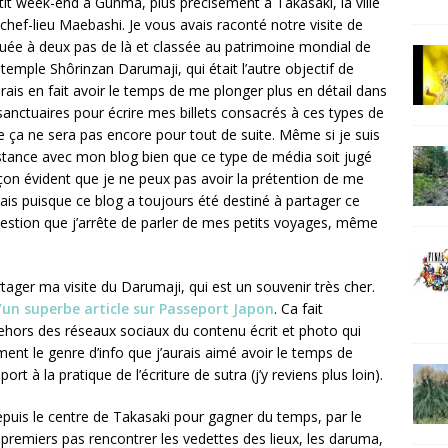
it week-end à Gunma, plus précisément à Takasaki, la ville
hef-lieu Maebashi. Je vous avais raconté notre visite de
ituée à deux pas de là et classée au patrimoine mondial de
temple Shôrinzan Darumaji, qui était l’autre objectif de
érais en fait avoir le temps de me plonger plus en détail dans
s sanctuaires pour écrire mes billets consacrés à ces types de
e ça ne sera pas encore pour tout de suite. Même si je suis
istance avec mon blog bien que ce type de média soit jugé
çon évident que je ne peux pas avoir la prétention de me
ais puisque ce blog a toujours été destiné à partager ce
question que j’arrête de parler de mes petits voyages, même
ager ma visite du Darumaji, qui est un souvenir très cher.
’un superbe article sur Passeport Japon
. Ca fait
dehors des réseaux sociaux du contenu écrit et photo qui
ent le genre d’info que j’aurais aimé avoir le temps de
à la pratique de l’écriture de sutra (j’y reviens plus loin).
uis le centre de Takasaki pour gagner du temps, par le
remiers pas rencontrer les vedettes des lieux, les daruma,