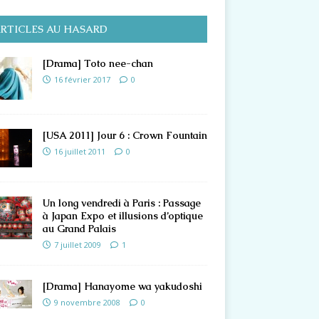
RTICLES AU HASARD
[Drama] Toto nee-chan
16 février 2017
0
[USA 2011] Jour 6 : Crown Fountain
16 juillet 2011
0
Un long vendredi à Paris : Passage
à Japan Expo et illusions d’optique
au Grand Palais
7 juillet 2009
1
[Drama] Hanayome wa yakudoshi
9 novembre 2008
0