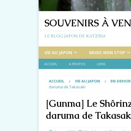
SOUVENIRS À VEN
LE BLOG JAPON DE KATZINA
VIE AU JAPON
MUSIC NON STOP
ACCUEIL
A PROPOS
LIENS
ACCUEIL
VIE AU JAPON
EN-DEHOR
daruma de Takasaki
[Gunma] Le Shôrinz
daruma de Takasak