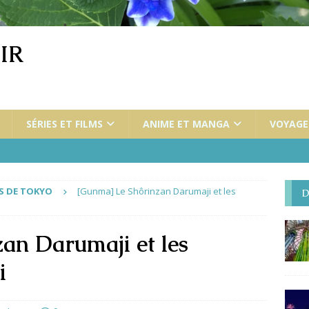
IR
SÉRIES ET FILMS
ANIME ET MANGA
VOYAGES
S DE TOKYO
[Gunma] Le Shôrinzan Darumaji et les
D
an Darumaji et les
i