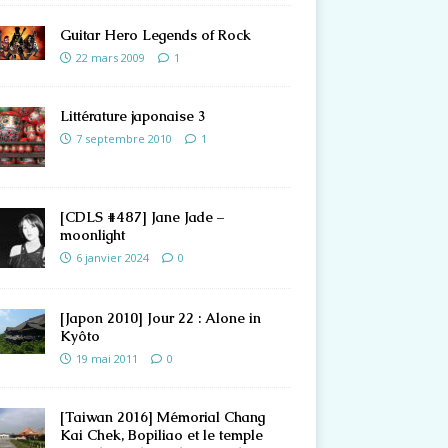
Guitar Hero Legends of Rock
22 mars 2009
1
Littérature japonaise 3
7 septembre 2010
1
[CDLS #487] Jane Jade –
moonlight
6 janvier 2024
0
[Japon 2010] Jour 22 : Alone in
Kyôto
19 mai 2011
0
[Taiwan 2016] Mémorial Chang
Kai Chek, Bopiliao et le temple