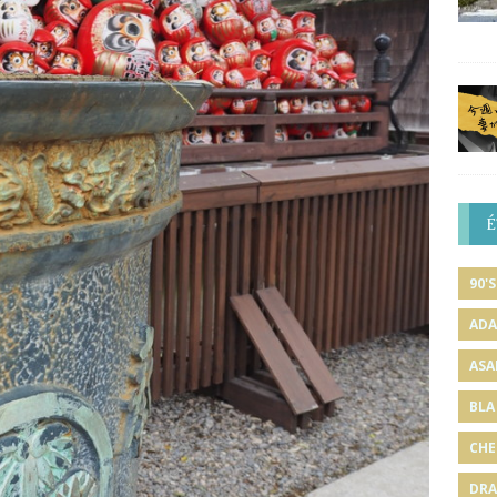
É
90'S
ADA
ASA
BLA
CHE
DRA