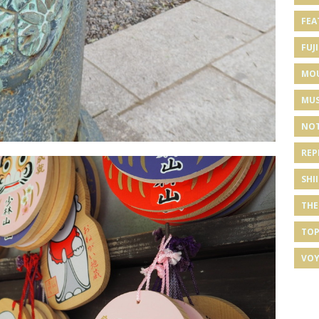
FEA
FUJI
MO
MUS
NOT
REP
SHI
THE
TOP
VOY