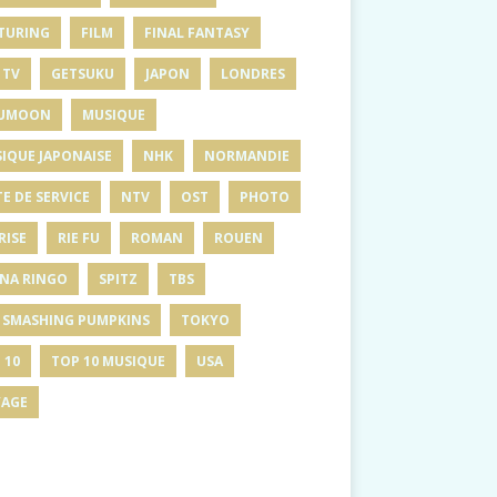
TURING
FILM
FINAL FANTASY
 TV
GETSUKU
JAPON
LONDRES
UMOON
MUSIQUE
IQUE JAPONAISE
NHK
NORMANDIE
E DE SERVICE
NTV
OST
PHOTO
RISE
RIE FU
ROMAN
ROUEN
INA RINGO
SPITZ
TBS
 SMASHING PUMPKINS
TOKYO
 10
TOP 10 MUSIQUE
USA
AGE