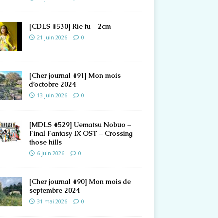
[CDLS #530] Rie fu – 2cm
21 juin 2026
0
[Cher journal #91] Mon mois
d’octobre 2024
13 juin 2026
0
[MDLS #529] Uematsu Nobuo –
Final Fantasy IX OST – Crossing
those hills
6 juin 2026
0
[Cher journal #90] Mon mois de
septembre 2024
31 mai 2026
0