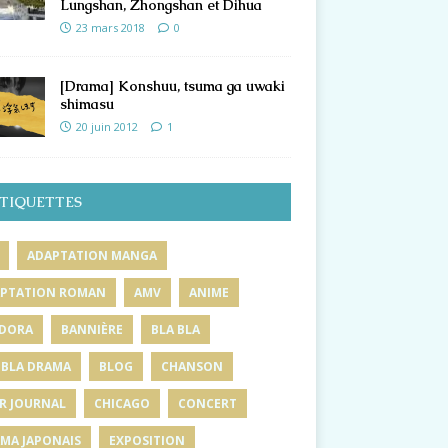
Lungshan, Zhongshan et Dihua
23 mars 2018
0
[Drama] Konshuu, tsuma ga uwaki
shimasu
20 juin 2012
1
TIQUETTES
ADAPTATION MANGA
PTATION ROMAN
AMV
ANIME
DORA
BANNIÈRE
BLA BLA
 BLA DRAMA
BLOG
CHANSON
R JOURNAL
CHICAGO
CONCERT
MA JAPONAIS
EXPOSITION