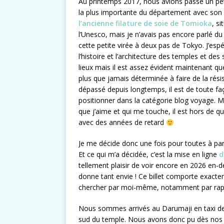
Au printemps 2017, nous avions passé un pet
la plus importante du département avec son c
l’ancienne filature de soie de Tomioka
, s
l’Unesco, mais je n’avais pas encore parlé du 
cette petite virée à deux pas de Tokyo. J’esp
l’histoire et l’architecture des temples et de
lieux mais il est assez évident maintenant qu
plus que jamais déterminée à faire de la rés
dépassé depuis longtemps, il est de toute fa
positionner dans la catégorie blog voyage. M
que j’aime et qui me touche, il est hors de 
avec des années de retard
Je me décide donc une fois pour toutes à part
Et ce qui m’a décidée, c’est la mise en ligne
d
tellement plaisir de voir encore en 2026 en-
donne tant envie ! Ce billet comporte exactem
chercher par moi-même, notamment par rapport 
Nous sommes arrivés au Darumaji en taxi dep
sud du temple. Nous avons donc pu dès nos p