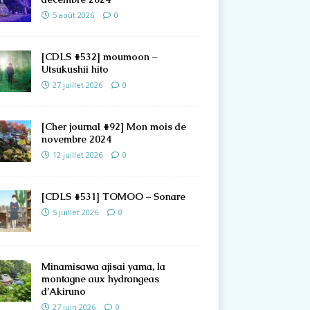
5 août 2026
0
[CDLS #532] moumoon –
Utsukushii hito
27 juillet 2026
0
[Cher journal #92] Mon mois de
novembre 2024
12 juillet 2026
0
[CDLS #531] TOMOO – Sonare
5 juillet 2026
0
Minamisawa ajisai yama, la
montagne aux hydrangeas
d’Akiruno
27 juin 2026
0