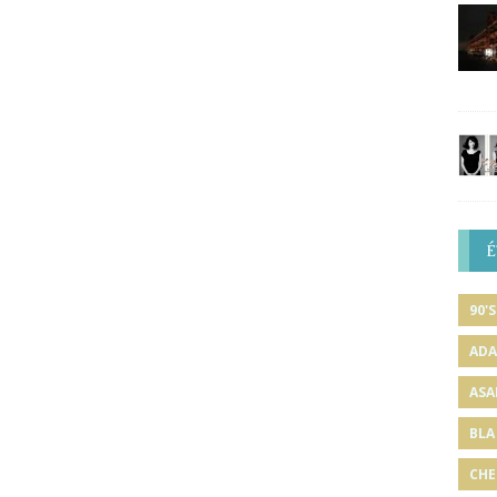
É
90'S
ADA
ASA
BLA
CHE