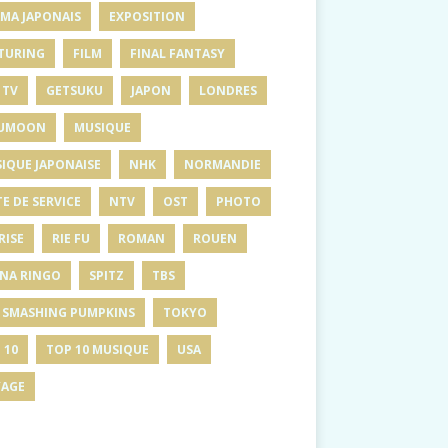
MA JAPONAIS
EXPOSITION
TURING
FILM
FINAL FANTASY
 TV
GETSUKU
JAPON
LONDRES
UMOON
MUSIQUE
IQUE JAPONAISE
NHK
NORMANDIE
E DE SERVICE
NTV
OST
PHOTO
RISE
RIE FU
ROMAN
ROUEN
INA RINGO
SPITZ
TBS
 SMASHING PUMPKINS
TOKYO
 10
TOP 10 MUSIQUE
USA
AGE