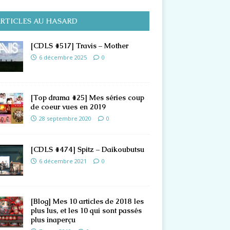
RTICLES AU HASARD
[CDLS #517] Travis – Mother
6 décembre 2025
0
[Top drama #25] Mes séries coup
de coeur vues en 2019
28 septembre 2020
0
[CDLS #474] Spitz – Daikoubutsu
6 décembre 2021
0
[Blog] Mes 10 articles de 2018 les
plus lus, et les 10 qui sont passés
plus inaperçu