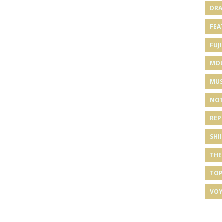
DRA
FEA
FUJI
MO
MUS
NOT
REP
SHI
THE
TOP
VOY