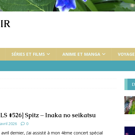
IR
SÉRIES ET FILMS
ANIME ET MANGA
VOYAGES
D
LS #526] Spitz – Inaka no seikatsu
avril 2026
0
 avril dernier, j’ai assisté à mon 4ème concert spécial