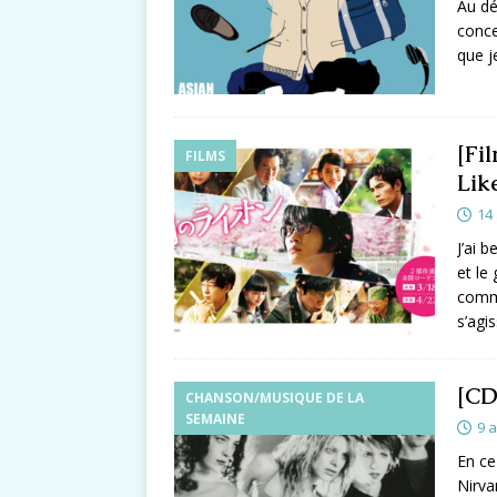
Au dé
conce
que j
[Fi
FILMS
Lik
14 
J’ai 
et le
comme
s’agi
[CD
CHANSON/MUSIQUE DE LA
SEMAINE
9 a
En ce
Nirva