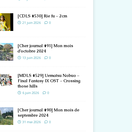
[CDLS #530] Rie fu – 2cm
21 juin 2026
0
[Cher journal #91] Mon mois
d’octobre 2024
13 juin 2026
0
[MDLS #529] Uematsu Nobuo –
Final Fantasy IX OST – Crossing
those hills
6 juin 2026
0
[Cher journal #90] Mon mois de
septembre 2024
31 mai 2026
0