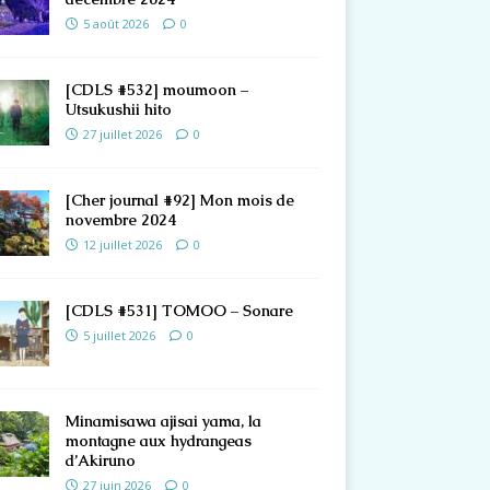
5 août 2026
0
[CDLS #532] moumoon –
Utsukushii hito
27 juillet 2026
0
[Cher journal #92] Mon mois de
novembre 2024
12 juillet 2026
0
[CDLS #531] TOMOO – Sonare
5 juillet 2026
0
Minamisawa ajisai yama, la
montagne aux hydrangeas
d’Akiruno
27 juin 2026
0