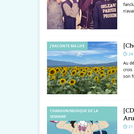
fancl
n’ava
[Ch
J'RACONTE MA LIFE
24 
Au dé
crois
son f
[CD
CHANSON/MUSIQUE DE LA
SEMAINE
Aru
21 