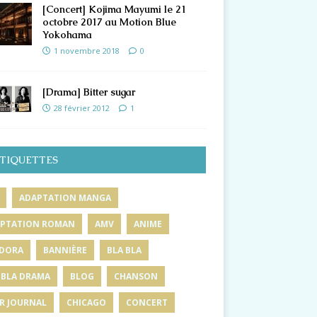
[Concert] Kojima Mayumi le 21
octobre 2017 au Motion Blue
Yokohama
1 novembre 2018
0
[Drama] Bitter sugar
28 février 2012
1
TIQUETTES
ADAPTATION MANGA
PTATION ROMAN
AMV
ANIME
DORA
BANNIÈRE
BLA BLA
 BLA DRAMA
BLOG
CHANSON
R JOURNAL
CHICAGO
CONCERT