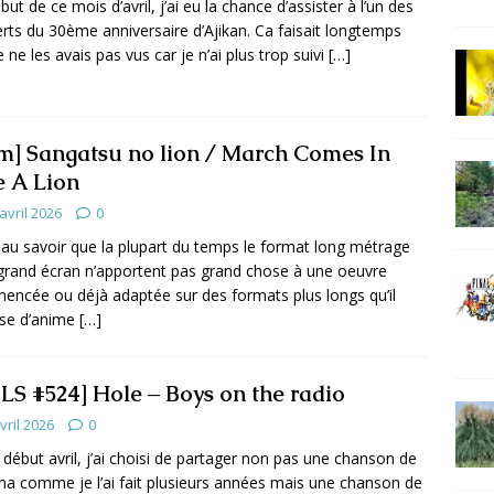
but de ce mois d’avril, j’ai eu la chance d’assister à l’un des
rts du 30ème anniversaire d’Ajikan. Ca faisait longtemps
e ne les avais pas vus car je n’ai plus trop suivi
[…]
lm] Sangatsu no lion / March Comes In
e A Lion
avril 2026
0
beau savoir que la plupart du temps le format long métrage
 grand écran n’apportent pas grand chose à une oeuvre
ncée ou déjà adaptée sur des formats plus longs qu’il
sse d’anime
[…]
LS #524] Hole – Boys on the radio
vril 2026
0
 début avril, j’ai choisi de partager non pas une chanson de
na comme je l’ai fait plusieurs années mais une chanson de