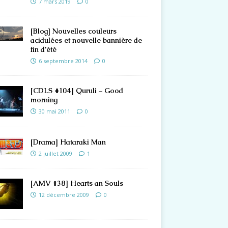
7 mars 2019
0
[Blog] Nouvelles couleurs
acidulées et nouvelle bannière de
fin d’été
6 septembre 2014
0
[CDLS #104] Quruli – Good
morning
30 mai 2011
0
[Drama] Hataraki Man
2 juillet 2009
1
[AMV #38] Hearts an Souls
12 décembre 2009
0