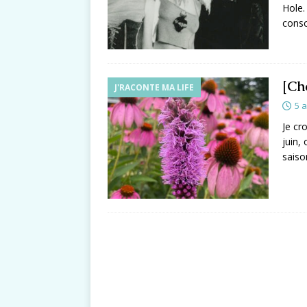
Hole.
cons
[Ch
J'RACONTE MA LIFE
5 a
Je cro
juin,
saiso