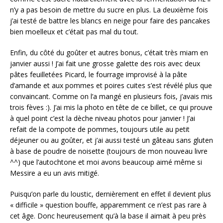
n’y a pas besoin de mettre du sucre en plus. La deuxième fois
j’ai testé de battre les blancs en neige pour faire des pancakes
bien moelleux et c’était pas mal du tout.
Enfin, du côté du goûter et autres bonus, c’était très miam en
janvier aussi ! J’ai fait une grosse galette des rois avec deux
pâtes feuilletées Picard, le fourrage improvisé à la pâte
d’amande et aux pommes et poires cuites s’est révélé plus que
convaincant. Comme on l’a mangé en plusieurs fois, j’avais mis
trois fèves :). J’ai mis la photo en tête de ce billet, ce qui prouve
à quel point c’est la dèche niveau photos pour janvier ! J’ai
refait de la compote de pommes, toujours utile au petit
déjeuner ou au goûter, et j’ai aussi testé un gâteau sans gluten
à base de poudre de noisette (toujours de mon nouveau livre
^^) que l’autochtone et moi avons beaucoup aimé même si
Messire a eu un avis mitigé.
Puisqu’on parle du loustic, dernièrement en effet il devient plus
« difficile » question bouffe, apparemment ce n’est pas rare à
cet âge. Donc heureusement qu’à la base il aimait à peu près