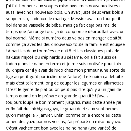
j’ai fait honneur aux soupes miso avec mes nouveaux livres et
aussi avec nos nouveaux bols. On avait juste deux vrais bols à
soupe miso, cadeaux de mariage. Messire avait un tout petit
bol dans sa vaisselle de bébé, mais ça fait déjà pas mal de
temps que j’ai rangé tout ça du coup on se débrouillait avec un
bol normal. Même si numéro deux va pas en manger de sitôt,
comme ça avec les deux nouveaux toute la famille est équipée
! A part les deux tournées de nattô et les classiques plats de
hakusai mijoté ou d’épinards au sésame, on a fait aussi de
l’oden (dans le nabe en terre) et je me suis motivée pour faire
du kinpira car il y avait de l’udo chez mon primeur (une sorte de
tige au petit goût particulier que j’adore). Le kinpira ça déboite
mais c’est tellement long de couper les légumes en allumettes
! C’est le genre de plat où on peut pas dire qu’il y a un gain de
temps quand on le prépare en grande quantité ! J’avais
toujours loupé le bon moment jusqu’ici, mais cette année j’ai
enfin fait du shichigusagayu, le gruau de riz aux sept herbes
qu’on mange le 7 janvier. Enfin, comme on a encore eu cette
année des yuzu par nos voisins, j’ai préparé du miso au yuzu.
C’était vachement bon avec les na no hana (une variété de