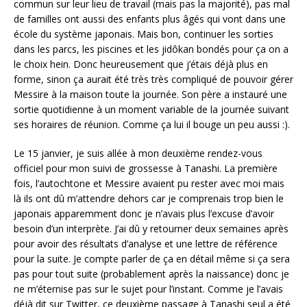
commun sur leur lieu de travail (mais pas la majorité), pas mal
de familles ont aussi des enfants plus âgés qui vont dans une
école du système japonais. Mais bon, continuer les sorties
dans les parcs, les piscines et les jidôkan bondés pour ça on a
le choix hein. Donc heureusement que j’étais déjà plus en
forme, sinon ça aurait été très très compliqué de pouvoir gérer
Messire à la maison toute la journée. Son père a instauré une
sortie quotidienne à un moment variable de la journée suivant
ses horaires de réunion. Comme ça lui il bouge un peu aussi :).
Le 15 janvier, je suis allée à mon deuxième rendez-vous
officiel pour mon suivi de grossesse à Tanashi. La première
fois, l’autochtone et Messire avaient pu rester avec moi mais
là ils ont dû m’attendre dehors car je comprenais trop bien le
japonais apparemment donc je n’avais plus l’excuse d’avoir
besoin d’un interprète. J’ai dû y retourner deux semaines après
pour avoir des résultats d’analyse et une lettre de référence
pour la suite. Je compte parler de ça en détail même si ça sera
pas pour tout suite (probablement après la naissance) donc je
ne m’éternise pas sur le sujet pour l’instant. Comme je l’avais
déjà dit sur Twitter, ce deuxième passage à Tanashi seul a été