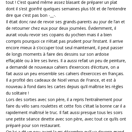
tout ! C’est quand même assez blasant de préparer un plat
dont il s’est goinfré quelques semaines plus tôt et de l’entendre
dire que c’est pas bon -__-.
Il était donc ravi de revoir ses grands-parents au jour de l’an et
de retourner chez eux pour deux journées. Évidemment, il
aurait voulu revoir ses copains du yochien mais il a bien
compris pourquoi ce n’était pas prudent pour l’instant. Il arrive
encore mieux à s’occuper tout seul maintenant, il peut passer
de longs moments à faire des dessins sur son ardoise
effaçable ou à lire ses livres. Il a aussi refait un peu de peinture,
a demandé de nouveaux cahiers d’exercices d’écriture, on a
fait aussi un peu ensemble ses cahiers d’exercices en français.
Il a profité des cadeaux de Noël venus de France, et est à
nouveau à fond dans les cartes depuis qu’il maîtrise les règles
du solitaire !
Lors des sorties avec son père, il a repris l’entraînement pour
faire du vélo sans roulettes et cette fois c’était la bonne car il a
rapidement maîtrisé le truc. Il fait aussi presque tous les soirs
une petite séance dinette avec son père, avec tout ce qu’ils ont
préparé pour son restaurant.
On lui a dit un peu avant la mi-décembre qu’il va devenir grand-