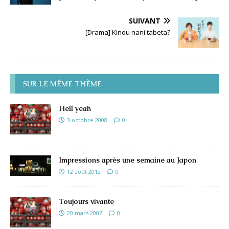
SUIVANT
[Drama] Kinou nani tabeta?
SUR LE MÊME THÈME
Hell yeah
3 octobre 2008
0
Impressions après une semaine au Japon
12 août 2012
0
Toujours vivante
20 mars 2007
0