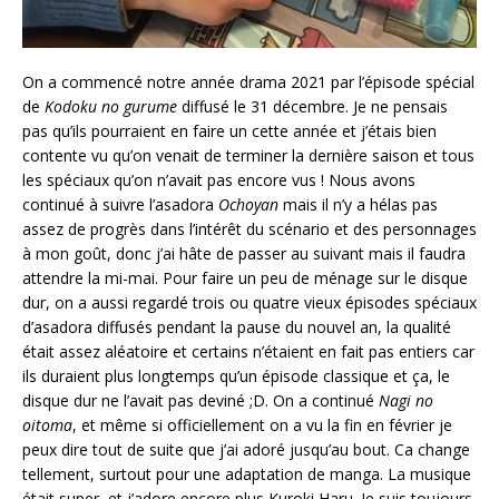
On a commencé notre année drama 2021 par l’épisode spécial
de
Kodoku no gurume
diffusé le 31 décembre. Je ne pensais
pas qu’ils pourraient en faire un cette année et j’étais bien
contente vu qu’on venait de terminer la dernière saison et tous
les spéciaux qu’on n’avait pas encore vus ! Nous avons
continué à suivre l’asadora
Ochoyan
mais il n’y a hélas pas
assez de progrès dans l’intérêt du scénario et des personnages
à mon goût, donc j’ai hâte de passer au suivant mais il faudra
attendre la mi-mai. Pour faire un peu de ménage sur le disque
dur, on a aussi regardé trois ou quatre vieux épisodes spéciaux
d’asadora diffusés pendant la pause du nouvel an, la qualité
était assez aléatoire et certains n’étaient en fait pas entiers car
ils duraient plus longtemps qu’un épisode classique et ça, le
disque dur ne l’avait pas deviné ;D. On a continué
Nagi no
oitoma
, et même si officiellement on a vu la fin en février je
peux dire tout de suite que j’ai adoré jusqu’au bout. Ca change
tellement, surtout pour une adaptation de manga. La musique
était super, et j’adore encore plus Kuroki Haru. Je suis toujours