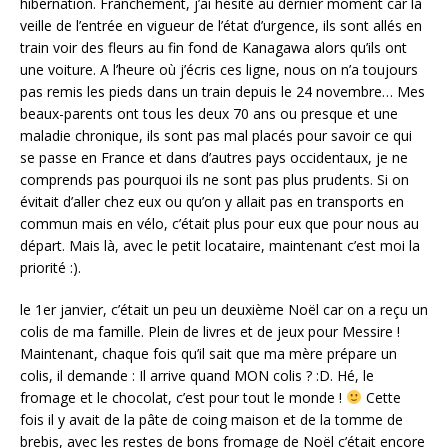
hibernation. Franchement, j’ai hésité au dernier moment car la
veille de l’entrée en vigueur de l’état d’urgence, ils sont allés en
train voir des fleurs au fin fond de Kanagawa alors qu’ils ont
une voiture. A l’heure où j’écris ces ligne, nous on n’a toujours
pas remis les pieds dans un train depuis le 24 novembre… Mes
beaux-parents ont tous les deux 70 ans ou presque et une
maladie chronique, ils sont pas mal placés pour savoir ce qui
se passe en France et dans d’autres pays occidentaux, je ne
comprends pas pourquoi ils ne sont pas plus prudents. Si on
évitait d’aller chez eux ou qu’on y allait pas en transports en
commun mais en vélo, c’était plus pour eux que pour nous au
départ. Mais là, avec le petit locataire, maintenant c’est moi la
priorité :).
le 1er janvier, c’était un peu un deuxième Noël car on a reçu un
colis de ma famille. Plein de livres et de jeux pour Messire !
Maintenant, chaque fois qu’il sait que ma mère prépare un
colis, il demande : Il arrive quand MON colis ? :D. Hé, le
fromage et le chocolat, c’est pour tout le monde !
Cette
fois il y avait de la pâte de coing maison et de la tomme de
brebis, avec les restes de bons fromage de Noël c’était encore