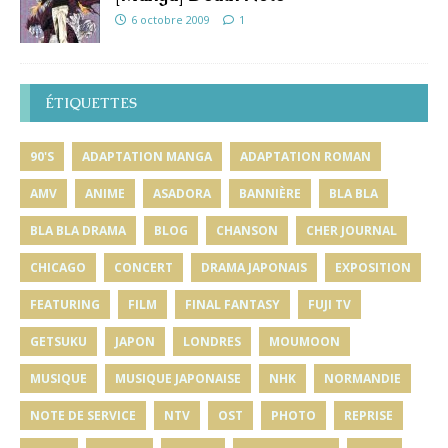
6 octobre 2009
1
ÉTIQUETTES
90'S
ADAPTATION MANGA
ADAPTATION ROMAN
AMV
ANIME
ASADORA
BANNIÈRE
BLA BLA
BLA BLA DRAMA
BLOG
CHANSON
CHER JOURNAL
CHICAGO
CONCERT
DRAMA JAPONAIS
EXPOSITION
FEATURING
FILM
FINAL FANTASY
FUJI TV
GETSUKU
JAPON
LONDRES
MOUMOON
MUSIQUE
MUSIQUE JAPONAISE
NHK
NORMANDIE
NOTE DE SERVICE
NTV
OST
PHOTO
REPRISE