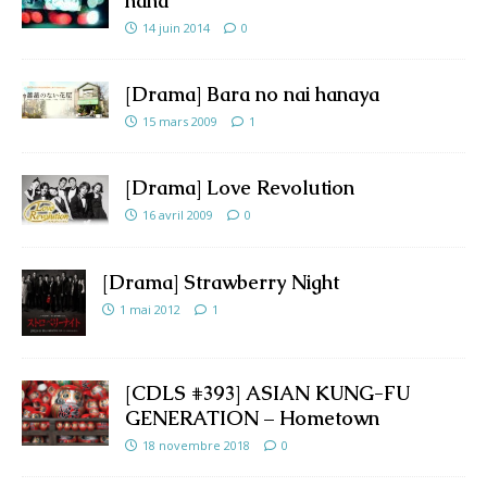
hana
14 juin 2014
0
[Drama] Bara no nai hanaya
15 mars 2009
1
[Drama] Love Revolution
16 avril 2009
0
[Drama] Strawberry Night
1 mai 2012
1
[CDLS #393] ASIAN KUNG-FU
GENERATION – Hometown
18 novembre 2018
0