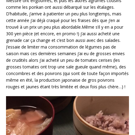
Messire ont engouffrés, et puis les autres agrumes cousins
comme les ponkan ont aussi débarqué sur les étalages.
D’habitude, j’arrive à patienter un peu plus longtemps, mais
cette année j’ai déjà craqué pour les fraises dès que j’en ai
trouvé à un prix un peu plus abordable.Même s’il y en a pour
300 yen pièce (et encore, en promo !) j’ai aussi acheté une
grenade car ça change et c’est bon aussi avec des salades.
J’essaie de limiter ma consommation de légumes pas de
saison mais ces dernières semaines j’ai eu de grosses envies
de crudités alors j’ai acheté un peu de tomates cerises (les
grosses tomates ont trop une sale gueule quand même), des
concombres et des poivrons (qui sont de toute façon importés
même en été, la production japonaise de gros poivrons
rouges et jaunes étant très limitée et deux fois plus chère…) !