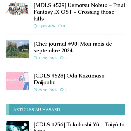
[MDLS #529] Uematsu Nobuo – Final
Fantasy IX OST – Crossing those
hills
6 juin 2026
0
[Cher journal #90] Mon mois de
septembre 2024
31 mai 2026
0
[CDLS #528] Oda Kazumasa –
Daijoubu
25 mai 2026
0
ARTICLES AU HASARD
[CDLS #256] Takahashi Yû – Taiyô to