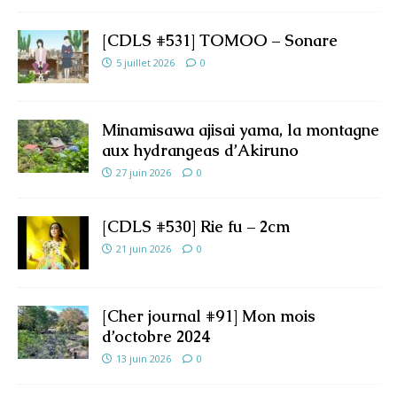
[CDLS #531] TOMOO – Sonare
5 juillet 2026
0
Minamisawa ajisai yama, la montagne
aux hydrangeas d’Akiruno
27 juin 2026
0
[CDLS #530] Rie fu – 2cm
21 juin 2026
0
[Cher journal #91] Mon mois
d’octobre 2024
13 juin 2026
0