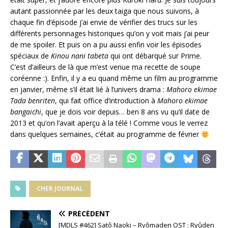
autant passionnée par les deux taiga que nous suivons, à
chaque fin d’épisode j’ai envie de vérifier des trucs sur les
différents personnages historiques qu’on y voit mais j’ai peur
de me spoiler. Et puis on a pu aussi enfin voir les épisodes
spéciaux de
Kinou nani tabeta
qui ont débarqué sur Prime.
C’est d’ailleurs de là que m’est venue ma recette de soupe
coréenne :). Enfin, il y a eu quand même un film au programme
en janvier, même s’il était lié à l’univers drama :
Mahoro ekimae
Tada benriten
, qui fait office d’introduction à
Mahoro ekimae
bangaichi
, que je dois voir depuis… ben 8 ans vu qu’il date de
2013 et qu’on l’avait aperçu à la télé ! Comme vous le verrez
dans quelques semaines, c’était au programme de février
CHER JOURNAL
PRÉCÉDENT
[MDLS #462] Satô Naoki – Ryômaden OST : Ryûden