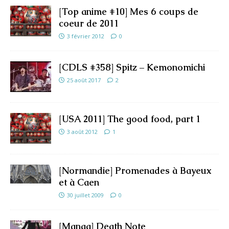
[Top anime #10] Mes 6 coups de
coeur de 2011
3 février 2012
0
[CDLS #358] Spitz – Kemonomichi
25 août 2017
2
[USA 2011] The good food, part 1
3 août 2012
1
[Normandie] Promenades à Bayeux
et à Caen
30 juillet 2009
0
[Manga] Death Note