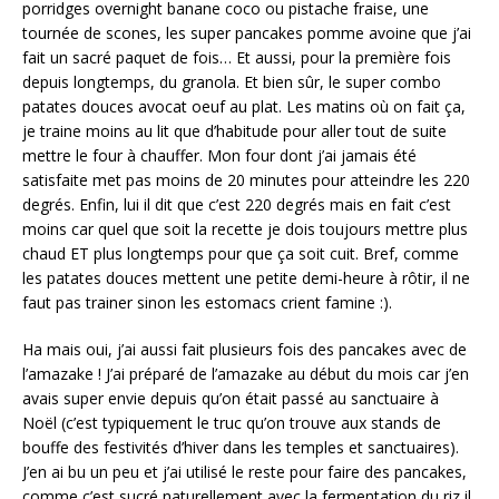
porridges overnight banane coco ou pistache fraise, une
tournée de scones, les super pancakes pomme avoine que j’ai
fait un sacré paquet de fois… Et aussi, pour la première fois
depuis longtemps, du granola. Et bien sûr, le super combo
patates douces avocat oeuf au plat. Les matins où on fait ça,
je traine moins au lit que d’habitude pour aller tout de suite
mettre le four à chauffer. Mon four dont j’ai jamais été
satisfaite met pas moins de 20 minutes pour atteindre les 220
degrés. Enfin, lui il dit que c’est 220 degrés mais en fait c’est
moins car quel que soit la recette je dois toujours mettre plus
chaud ET plus longtemps pour que ça soit cuit. Bref, comme
les patates douces mettent une petite demi-heure à rôtir, il ne
faut pas trainer sinon les estomacs crient famine :).
Ha mais oui, j’ai aussi fait plusieurs fois des pancakes avec de
l’amazake ! J’ai préparé de l’amazake au début du mois car j’en
avais super envie depuis qu’on était passé au sanctuaire à
Noël (c’est typiquement le truc qu’on trouve aux stands de
bouffe des festivités d’hiver dans les temples et sanctuaires).
J’en ai bu un peu et j’ai utilisé le reste pour faire des pancakes,
comme c’est sucré naturellement avec la fermentation du riz il