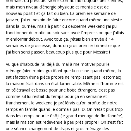
normale, ou presque. Mon estomac fait toujours des siennes,
mais mon niveau d’énergie physique et mentale est de
nouveau positif et ça fait du bien. La première semaine de
janvier, j’ai eu besoin de faire encore quand même une sieste
dans la journée, mais à partir du deuxième weekend j’ai pu
fonctionner du matin au soir sans avoir l’impression que j’allais
m’endormir debout. Avec tout ça, j’étais bien arrivée à 14
semaines de grossesse, donc un gros premier trimestre que
j’ai bien senti passer, beaucoup plus que pour Messire !
Vu que d’habitude j’ai déjà du mal à me motiver pour le
ménage (bien moins gratifiant que la cuisine quand même, la
satisfaction d’une pièce propre ne remplissant pas l’estomac),
la maison était dans un état lamentable. Même si l’homme est
en télétravail et bosse pour une boite étrangère, c’est pas
comme s’il lui restait du temps pour ça en semaine et
franchement le weekend je préférais qu’on profite de notre
temps en famille quand je dormais pas :D. On n’était plus trop
dans les temps pour le ôsôji (le grand ménage de fin d’année),
mais la maison est redevenue à peu près propre ! On s’est fait
une séance changement de draps et gros ménage des