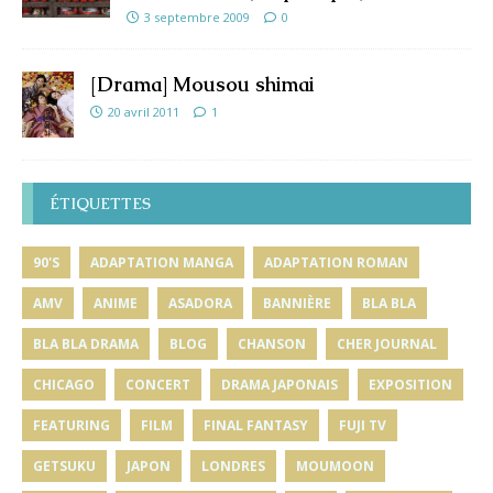
3 septembre 2009
0
[Drama] Mousou shimai
20 avril 2011
1
ÉTIQUETTES
90'S
ADAPTATION MANGA
ADAPTATION ROMAN
AMV
ANIME
ASADORA
BANNIÈRE
BLA BLA
BLA BLA DRAMA
BLOG
CHANSON
CHER JOURNAL
CHICAGO
CONCERT
DRAMA JAPONAIS
EXPOSITION
FEATURING
FILM
FINAL FANTASY
FUJI TV
GETSUKU
JAPON
LONDRES
MOUMOON