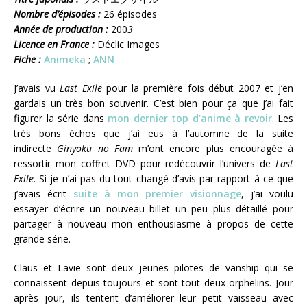
Nombre d’épisodes :
26 épisodes
Année de production :
200
3
Licence en France :
Déclic Images
Fiche :
Animeka
;
ANN
J’avais vu
Last Exile
pour la première fois début 2007 et j’en
gardais un très bon souvenir. C’est bien pour ça que j’ai fait
figurer la série dans
mon dernier top d’anime à revoir
. Les
très bons échos que j’ai eus à l’automne de la suite
indirecte
Ginyoku no Fam
m’ont encore plus encouragée à
ressortir mon coffret DVD pour redécouvrir l’univers de
Last
Exile
. Si je n’ai pas du tout changé d’avis par rapport à ce que
j’avais écrit
suite à mon premier visionnage
, j’ai voulu
essayer d’écrire un nouveau billet un peu plus détaillé pour
partager à nouveau mon enthousiasme à propos de cette
grande série.
Claus et Lavie sont deux jeunes pilotes de vanship qui se
connaissent depuis toujours et sont tout deux orphelins. Jour
après jour, ils tentent d’améliorer leur petit vaisseau avec