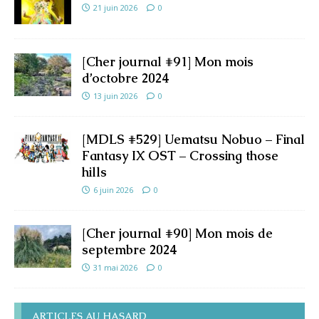
21 juin 2026
0
[Cher journal #91] Mon mois
d’octobre 2024
13 juin 2026
0
[MDLS #529] Uematsu Nobuo – Final
Fantasy IX OST – Crossing those
hills
6 juin 2026
0
[Cher journal #90] Mon mois de
septembre 2024
31 mai 2026
0
ARTICLES AU HASARD