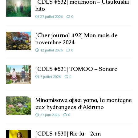
[CDLS #532] moumoon – Utsukushii
hito
27 juillet 2026
0
[Cher journal #92] Mon mois de
novembre 2024
12 juillet 2026
0
[CDLS #531] TOMOO – Sonare
5 juillet 2026
0
Minamisawa ajisai yama, la montagne
aux hydrangeas d’Akiruno
27 juin 2026
0
[CDLS #530] Rie fu – 2cm