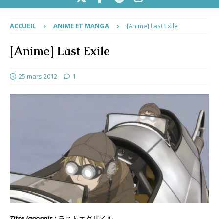
ACCUEIL
ANIME ET MANGA
[Anime] Last Exile
[Anime] Last Exile
25 mars 2012
1
Titre japonais :
ラストエグザイル