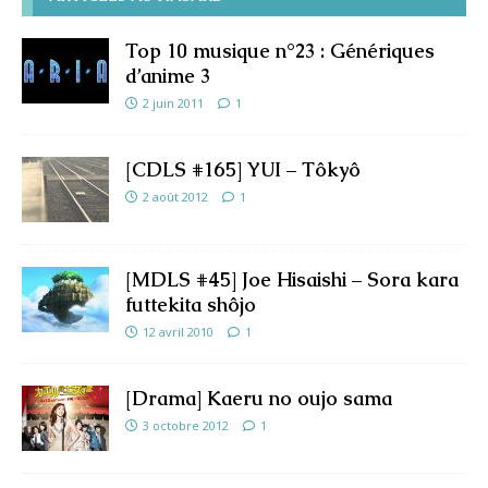
Top 10 musique n°23 : Génériques
d’anime 3
2 juin 2011
1
[CDLS #165] YUI – Tôkyô
2 août 2012
1
[MDLS #45] Joe Hisaishi – Sora kara
futtekita shôjo
12 avril 2010
1
[Drama] Kaeru no oujo sama
3 octobre 2012
1