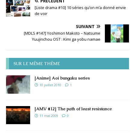
PRÉCÉDENT
[Liste drama #10] 10 séries qu’on m’a donné envie
de voir
SUIVANT
[MDLS #147] Yoshimori Makoto – Natsume
Yuujinchou OST : Kimi ga yobu namae
SUR LE MÊME THÈME
[Anime] Aoi bungaku series
10 juillet 2010
1
[AMV #12] The path of least resistance
11 mai 2009
0