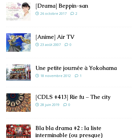
[Drama] Beppin-san
26 octobre 2017
2
[Anime] Air TV
23 août 2007
0
Une petite journée à Yokohama
18 novembre 2012
1
[CDLS #413] Rie fu – The city
28 juin 2019
0
Bla bla drama #2 : la liste
interminable (ou presque)