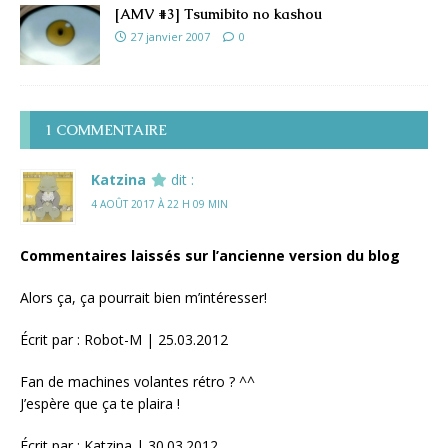
[AMV #3] Tsumibito no kashou
27 janvier 2007
0
1 COMMENTAIRE
Katzina
dit :
4 AOÛT 2017 À 22 H 09 MIN
Commentaires laissés sur l’ancienne version du blog
Alors ça, ça pourrait bien m’intéresser!
Écrit par : Robot-M | 25.03.2012
Fan de machines volantes rétro ? ^^
J’espère que ça te plaira !
Écrit par : Katzina | 30.03.2012