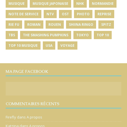
MUSIQUE
MUSIQUE JAPONAISE
NHK
NORMANDIE
NOTE DE SERVICE
NTV
OST
PHOTO
REPRISE
RIE FU
ROMAN
ROUEN
SHIINA RINGO
SPITZ
TBS
THE SMASHING PUMPKINS
TOKYO
TOP 10
TOP 10 MUSIQUE
USA
VOYAGE
MA PAGE FACEBOOK
COMMENTAIRES RÉCENTS
Firefly
dans
A propos
Katzina
dans
A propos