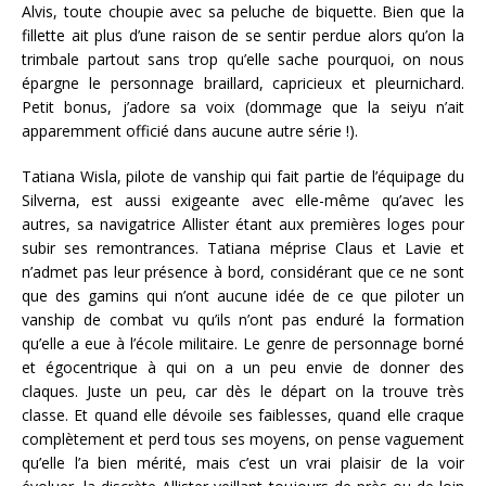
Alvis, toute choupie avec sa peluche de biquette. Bien que la
fillette ait plus d’une raison de se sentir perdue alors qu’on la
trimbale partout sans trop qu’elle sache pourquoi, on nous
épargne le personnage braillard, capricieux et pleurnichard.
Petit bonus, j’adore sa voix (dommage que la seiyu n’ait
apparemment officié dans aucune autre série !).
Tatiana Wisla, pilote de vanship qui fait partie de l’équipage du
Silverna, est aussi exigeante avec elle-même qu’avec les
autres, sa navigatrice Allister étant aux premières loges pour
subir ses remontrances. Tatiana méprise Claus et Lavie et
n’admet pas leur présence à bord, considérant que ce ne sont
que des gamins qui n’ont aucune idée de ce que piloter un
vanship de combat vu qu’ils n’ont pas enduré la formation
qu’elle a eue à l’école militaire. Le genre de personnage borné
et égocentrique à qui on a un peu envie de donner des
claques. Juste un peu, car dès le départ on la trouve très
classe. Et quand elle dévoile ses faiblesses, quand elle craque
complètement et perd tous ses moyens, on pense vaguement
qu’elle l’a bien mérité, mais c’est un vrai plaisir de la voir