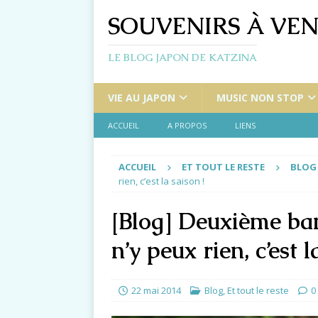
SOUVENIRS À VEN
LE BLOG JAPON DE KATZINA
VIE AU JAPON
MUSIC NON STOP
ACCUEIL
A PROPOS
LIENS
ACCUEIL
ET TOUT LE RESTE
BLOG
rien, c’est la saison !
[Blog] Deuxième ban
n’y peux rien, c’est l
22 mai 2014
Blog
,
Et tout le reste
0