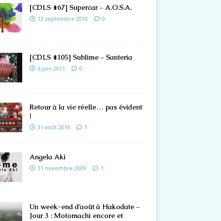
[CDLS #67] Supercar – A.O.S.A.
13 septembre 2010
0
[CDLS #105] Sublime – Santeria
6 juin 2011
0
Retour à la vie réelle… pas évident
!
31 août 2010
1
Angela Aki
11 novembre 2009
1
Un week-end d’août à Hakodate –
Jour 3 : Motomachi encore et