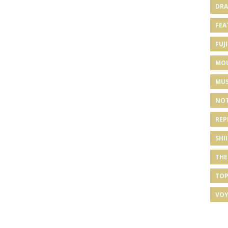
DRA
FEA
FUJI
MO
MUS
NOT
REP
SHI
THE
TOP
VOY