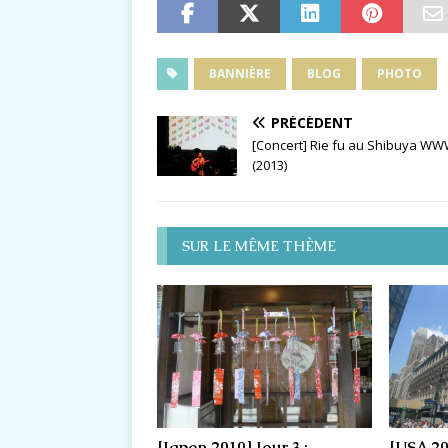
BANNIÈRE
BLOG
PHOTO
PRÉCÉDENT
[Concert] Rie fu au Shibuya W
(2013)
SUR LE MÊME THÈME
[Japon 2010] Jour 3 :
[USA 201