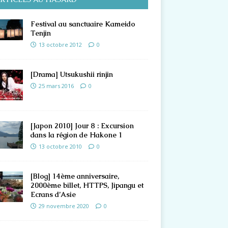
Festival au sanctuaire Kameido
Tenjin
13 octobre 2012
0
[Drama] Utsukushii rinjin
25 mars 2016
0
[Japon 2010] Jour 8 : Excursion
dans la région de Hakone 1
13 octobre 2010
0
[Blog] 14ème anniversaire,
2000ème billet, HTTPS, Jipangu et
Ecrans d’Asie
29 novembre 2020
0