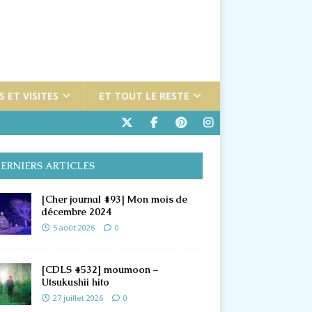
 ET VISITES
ET TOUT LE RESTE
ERNIERS ARTICLES
[Cher journal #93] Mon mois de
décembre 2024
5 août 2026
0
[CDLS #532] moumoon –
Utsukushii hito
27 juillet 2026
0