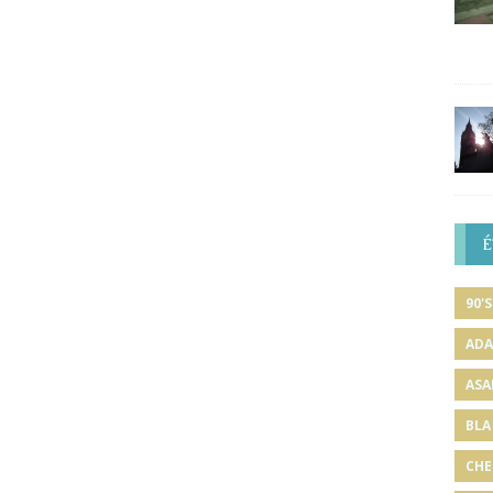
É
90'S
ADA
ASA
BLA
CHE