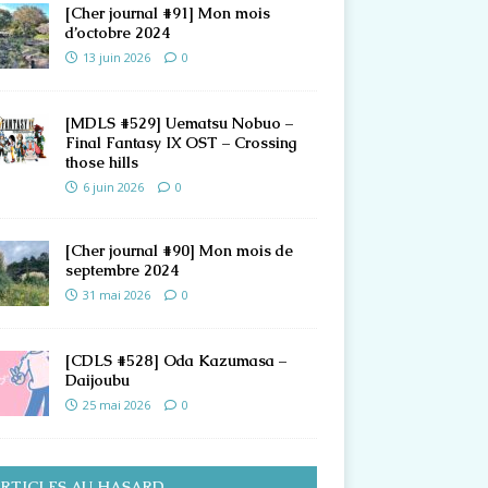
[Cher journal #91] Mon mois
d’octobre 2024
13 juin 2026
0
[MDLS #529] Uematsu Nobuo –
Final Fantasy IX OST – Crossing
those hills
6 juin 2026
0
[Cher journal #90] Mon mois de
septembre 2024
31 mai 2026
0
[CDLS #528] Oda Kazumasa –
Daijoubu
25 mai 2026
0
RTICLES AU HASARD