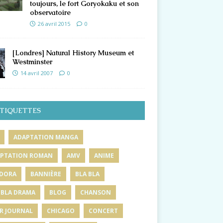
toujours, le fort Goryokaku et son
observatoire
26 avril 2015
0
[Londres] Natural History Museum et
Westminster
14 avril 2007
0
TIQUETTES
ADAPTATION MANGA
PTATION ROMAN
AMV
ANIME
DORA
BANNIÈRE
BLA BLA
 BLA DRAMA
BLOG
CHANSON
R JOURNAL
CHICAGO
CONCERT