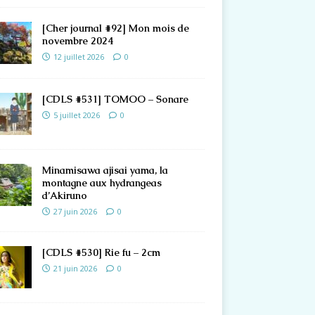
[Cher journal #92] Mon mois de
novembre 2024
12 juillet 2026
0
[CDLS #531] TOMOO – Sonare
5 juillet 2026
0
Minamisawa ajisai yama, la
montagne aux hydrangeas
d’Akiruno
27 juin 2026
0
[CDLS #530] Rie fu – 2cm
21 juin 2026
0