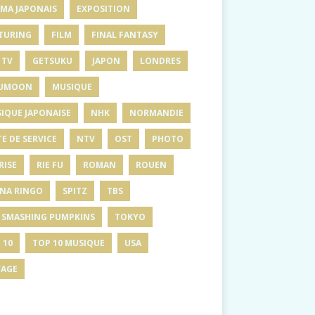
MA JAPONAIS
EXPOSITION
TURING
FILM
FINAL FANTASY
 TV
GETSUKU
JAPON
LONDRES
UMOON
MUSIQUE
IQUE JAPONAISE
NHK
NORMANDIE
E DE SERVICE
NTV
OST
PHOTO
RISE
RIE FU
ROMAN
ROUEN
INA RINGO
SPITZ
TBS
 SMASHING PUMPKINS
TOKYO
 10
TOP 10 MUSIQUE
USA
AGE