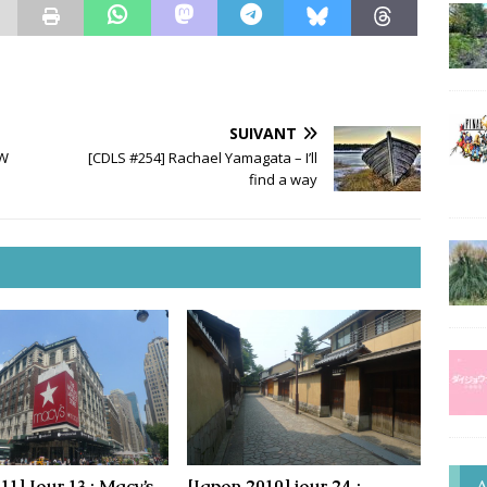
SUIVANT
WW
[CDLS #254] Rachael Yamagata – I’ll
find a way
1] Jour 13 : Macy’s
[Japon 2010] jour 24 :
A