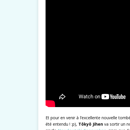
Et pour en venir à l’excellente nouvelle to
été entendu ! :p),
Tôkyô Jihen
va sortir un n