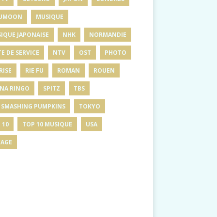
UMOON
MUSIQUE
IQUE JAPONAISE
NHK
NORMANDIE
E DE SERVICE
NTV
OST
PHOTO
RISE
RIE FU
ROMAN
ROUEN
INA RINGO
SPITZ
TBS
 SMASHING PUMPKINS
TOKYO
 10
TOP 10 MUSIQUE
USA
AGE