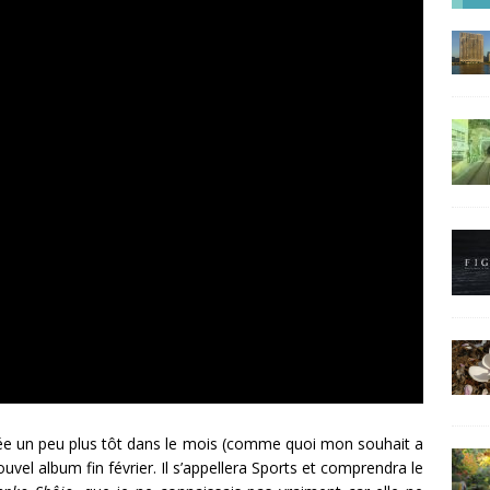
mbée un peu plus tôt dans le mois (comme quoi mon souhait a
ouvel album fin février. Il s’appellera Sports et comprendra le