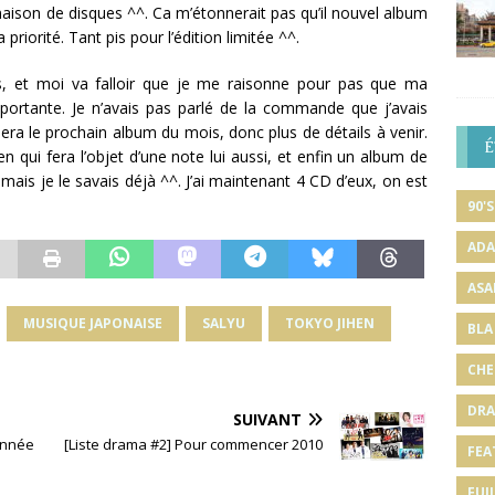
aison de disques ^^. Ca m’étonnerait pas qu’il nouvel album
iorité. Tant pis pour l’édition limitée ^^.
ois, et moi va falloir que je me raisonne pour pas que ma
rtante. Je n’avais pas parlé de la commande que j’avais
 sera le prochain album du mois, donc plus de détails à venir.
É
n qui fera l’objet d’une note lui aussi, et enfin un album de
, mais je le savais déjà ^^. J’ai maintenant 4 CD d’eux, on est
90'S
ADA
ASA
MUSIQUE JAPONAISE
SALYU
TOKYO JIHEN
BLA
CHE
DRA
SUIVANT
’année
[Liste drama #2] Pour commencer 2010
FEA
FUJI