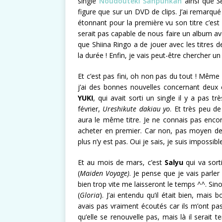
single
Noudouteki Sanpunkan
ainsi que
S
figure que sur un DVD de clips. J’ai remarqué
étonnant pour la première vu son titre c’est
serait pas capable de nous faire un album a
que Shiina Ringo a de jouer avec les titres d
la durée ! Enfin, je vais peut-être chercher un
Et c’est pas fini, oh non pas du tout ! Même s
j’ai des bonnes nouvelles concernant deux
YUKI
, qui avait sorti un single il y a pas t
février,
Ureshikute dakiau yo
. Et très peu d
aura le même titre. Je ne connais pas encor
acheter en premier. Car non, pas moyen de 
plus n’y est pas. Oui je sais, je suis impossible
Et au mois de mars, c’est
Salyu
qui va sort
(
Maiden Voyage)
. Je pense que je vais parle
bien trop vite me laisseront le temps ^^. Sino
(
Gloria
). J’ai entendu qu’il était bien, mais 
avais pas vraiment écoutés car ils m’ont p
qu’elle se renouvelle pas, mais là il serait 