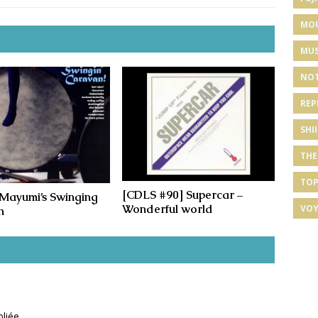
MO
MUS
NOT
REP
SHI
THE
TOP
[CDLS #90] Supercar –
Mayumi’s Swinging
Wonderful world
VOY
n
liée.