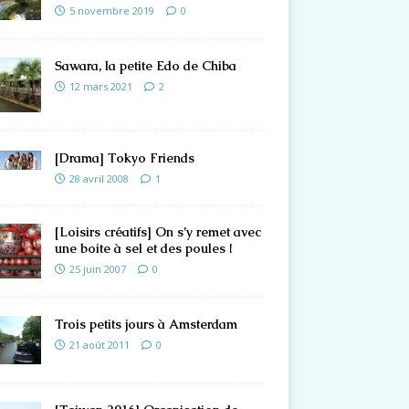
5 novembre 2019
0
Sawara, la petite Edo de Chiba
12 mars 2021
2
[Drama] Tokyo Friends
28 avril 2008
1
[Loisirs créatifs] On s’y remet avec
une boite à sel et des poules !
25 juin 2007
0
Trois petits jours à Amsterdam
21 août 2011
0