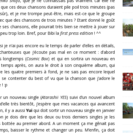
enko Shôjo
, que je ne connaissais pas vraiment car elle ne
 que ces deux chansons duraient pile poil trois minutes (pas
 sûr), et je me trompe peut-être, mais est-ce que le groupe
vec que des chansons de trois minutes ? Etant donné le goût
e ses chansons, elle pourrait très bien se mettre à jouer sur
 peu trop loin. Bref, pour Bibi la
first press edition
! ^^
i je n’ai pas encore eu le temps de parler d’elles en détails,
 chanteuses que j’écoute pas mal en ce moment : d’abord
rès longtemps (
Cosmic Box
) et qui en sortira un nouveau en
e temps après, on aura le droit à son cinquième album, qui
e les quatre premiers à fond, je ne sais pas encore lequel
se contenter du best of vu que la chanson que j’adore le
 ! :p
ir un nouveau single (
Atarashii YES
) suivi d’un nouvel album
r d’elle très bientôt, j’espère que mes vacances qui avancent
n, il y a aussi
Yui
qui doit sortir un nouveau single en janvier
bon je dois dire que les deux ou trois derniers singles je les
as bottée au premier abord. A un moment ça me gênait pas
temps, baisser le rythme et changer un peu. M’enfin, ça doit