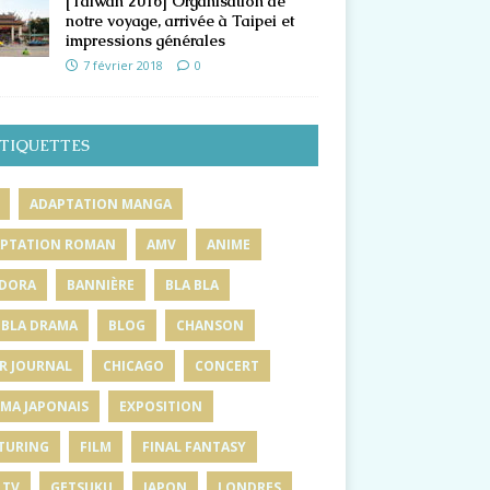
[Taiwan 2016] Organisation de
notre voyage, arrivée à Taipei et
impressions générales
7 février 2018
0
TIQUETTES
ADAPTATION MANGA
PTATION ROMAN
AMV
ANIME
DORA
BANNIÈRE
BLA BLA
 BLA DRAMA
BLOG
CHANSON
R JOURNAL
CHICAGO
CONCERT
MA JAPONAIS
EXPOSITION
TURING
FILM
FINAL FANTASY
 TV
GETSUKU
JAPON
LONDRES