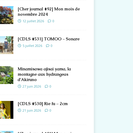
[Cher journal #92] Mon mois de
novembre 2024
12 juillet 2026
0
[CDLS #531] TOMOO – Sonare
5 juillet 2026
0
Minamisawa ajisai yama, la
montagne aux hydrangeas
d’Akiruno
27 juin 2026
0
[CDLS #530] Rie fu – 2cm
21 juin 2026
0