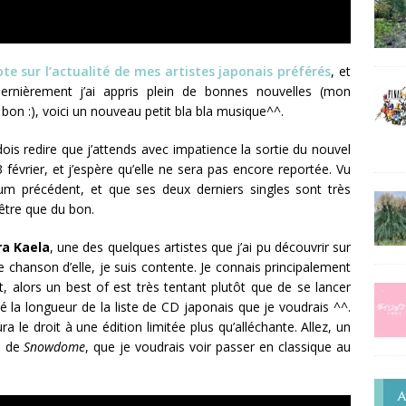
te sur l’actualité de mes artistes japonais préférés
, et
ernièrement j’ai appris plein de bonnes nouvelles (mon
 bon :), voici un nouveau petit bla bla musique^^.
dois redire que j’attends avec impatience la sortie du nouvel
3 février, et j’espère qu’elle ne sera pas encore reportée. Vu
um précédent, et que ses deux derniers singles sont très
 être que du bon.
ra
Kaela
, une des quelques artistes que j’ai pu découvrir sur
lle chanson d’elle, je suis contente. Je connais principalement
t, alors un best of est très tentant plutôt que de se lancer
 la longueur de la liste de CD japonais que je voudrais ^^.
le droit à une édition limitée plus qu’alléchante. Allez, un
ui de
Snowdome
, que je voudrais voir passer en classique au
A