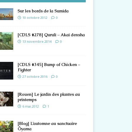
Sur les bords de la Sumida
10 octobre 2012
0
[CDLS #278] Quruli – Akai densha
13 novembre 2014
0
[CDLS #345] Bump of Chicken –
Fighter
27 octobre 2016
0
[Rouen] Le jardin des plantes au
printemps
6 mai 2012
1
[Blog] L’automne au sanctuaire
Ôyama