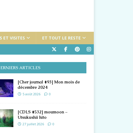
 ET VISITES
ET TOUT LE RESTE
ERNIERS ARTICLES
[Cher journal #93] Mon mois de
décembre 2024
5 août 2026
0
[CDLS #532] moumoon –
Utsukushii hito
27 juillet 2026
0