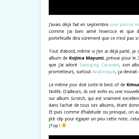
J’avais déjà fait en septembre
une petite no
comme j’ai bien aimé l’exercice et que d
portefeuille dira sûrement que ce n’est pas si
Tout d’abord, même si j’en ai déjà parlé, je 
album de
Kojima Mayumi
, prévue pour le 
que j’ai adoré
Swinging Caravan
, son alb
prometteurs, surtout
Arabesque
, ça devrait
Le même jour doit sortir le best-of de
Kimu
Nolife. D’ailleurs, ils ont enfin eu une nouve
sur album
Scratch
, qui est vraiment excellen
dans l’achat de tous ses albums, étant donné
Et puis comme d’habitude ou presque, on aura 
ptit clip pour égayer un peu cette note, cel
JTop !