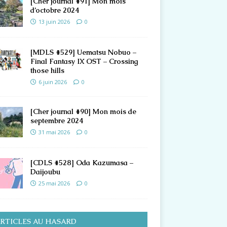
[Cher journal #91] Mon mois
d’octobre 2024
13 juin 2026
0
[MDLS #529] Uematsu Nobuo –
Final Fantasy IX OST – Crossing
those hills
6 juin 2026
0
[Cher journal #90] Mon mois de
septembre 2024
31 mai 2026
0
[CDLS #528] Oda Kazumasa –
Daijoubu
25 mai 2026
0
RTICLES AU HASARD