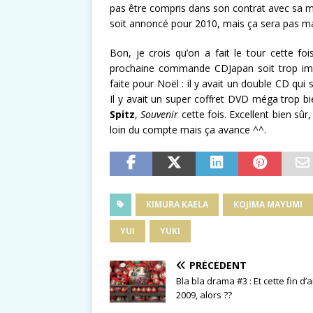
pas être compris dans son contrat avec sa m
soit annoncé pour 2010, mais ça sera pas ma pr
Bon, je crois qu’on a fait le tour cette f
prochaine commande CDJapan soit trop impo
faite pour Noël : il y avait un double CD qui
Il y avait un super coffret DVD méga trop bie
Spitz
,
Souvenir
cette fois. Excellent bien sûr
loin du compte mais ça avance ^^.
KIMURA KAELA
KOJIMA MAYUMI
YUI
YUKI
PRÉCÉDENT
Bla bla drama #3 : Et cette fin d
2009, alors ??