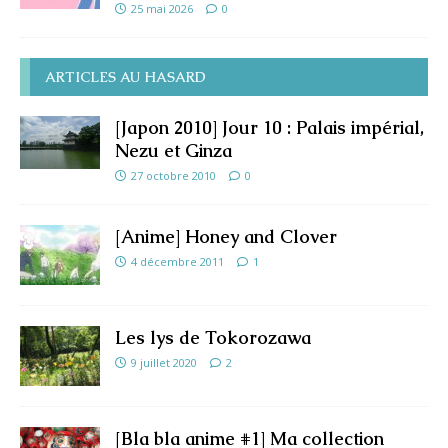
25 mai 2026
0
ARTICLES AU HASARD
[Japon 2010] Jour 10 : Palais impérial,
Nezu et Ginza
27 octobre 2010
0
[Anime] Honey and Clover
4 décembre 2011
1
Les lys de Tokorozawa
9 juillet 2020
2
[Bla bla anime #1] Ma collection