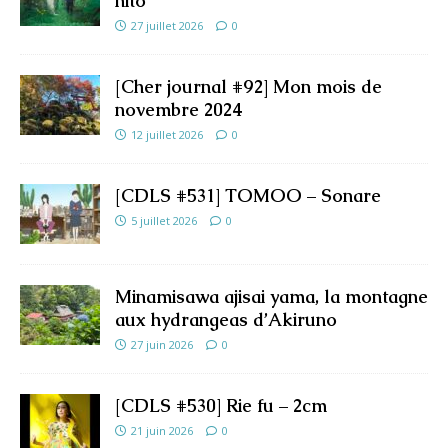
hito
27 juillet 2026
0
[Cher journal #92] Mon mois de
novembre 2024
12 juillet 2026
0
[CDLS #531] TOMOO – Sonare
5 juillet 2026
0
Minamisawa ajisai yama, la montagne
aux hydrangeas d’Akiruno
27 juin 2026
0
[CDLS #530] Rie fu – 2cm
21 juin 2026
0