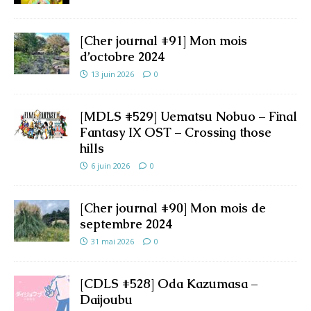
[Cher journal #91] Mon mois
d’octobre 2024
13 juin 2026
0
[MDLS #529] Uematsu Nobuo – Final
Fantasy IX OST – Crossing those
hills
6 juin 2026
0
[Cher journal #90] Mon mois de
septembre 2024
31 mai 2026
0
[CDLS #528] Oda Kazumasa –
Daijoubu