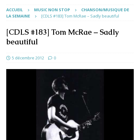
ACCUEIL
MUSIC NON STOP
CHANSON/MUSIQUE DE
LA SEMAINE
[CDLS #183] Tom McRae – Sadly beautiful
[CDLS #183] Tom McRae – Sadly
beautiful
5 décembre 2012
0