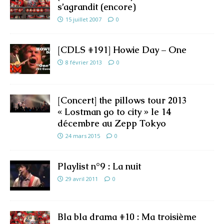
s’agrandit (encore)
15 juillet 2007
0
[CDLS #191] Howie Day – One
8 février 2013
0
[Concert] the pillows tour 2013
« Lostman go to city » le 14
décembre au Zepp Tokyo
24 mars 2015
0
Playlist n°9 : La nuit
29 avril 2011
0
Bla bla drama #10 : Ma troisième