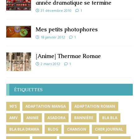
année dramatique se termine
31 décembre 2010
1
Mes petits photophores
18 janvier 2012
1
[Anime] Thermae Romae
2 mars 2012
1
ÉTIQUETTES
90'S
ADAPTATION MANGA
ADAPTATION ROMAN
AMV
ANIME
ASADORA
BANNIÈRE
BLA BLA
BLA BLA DRAMA
BLOG
CHANSON
CHER JOURNAL