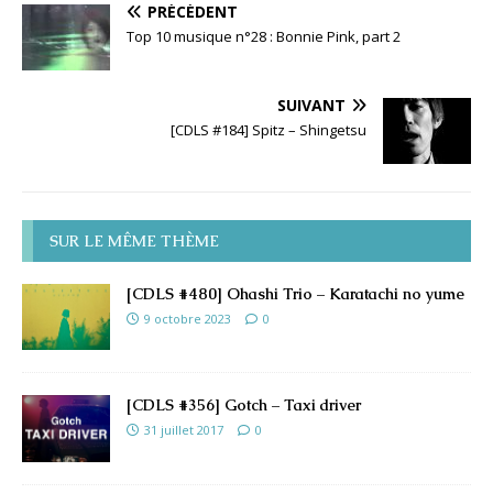
PRÉCÉDENT
Top 10 musique n°28 : Bonnie Pink, part 2
SUIVANT
[CDLS #184] Spitz – Shingetsu
SUR LE MÊME THÈME
[CDLS #480] Ohashi Trio – Karatachi no yume
9 octobre 2023
0
[CDLS #356] Gotch – Taxi driver
31 juillet 2017
0