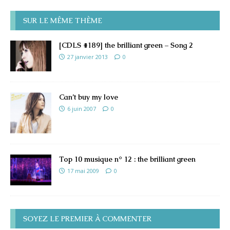
SUR LE MÊME THÈME
[CDLS #189] the brilliant green – Song 2
27 janvier 2013
0
Can’t buy my love
6 juin 2007
0
Top 10 musique n° 12 : the brilliant green
17 mai 2009
0
SOYEZ LE PREMIER À COMMENTER