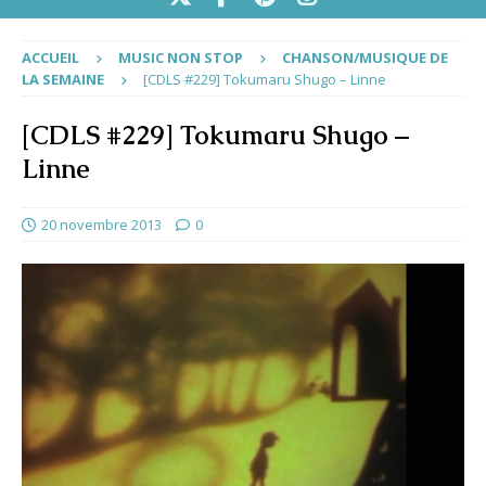
ACCUEIL
MUSIC NON STOP
CHANSON/MUSIQUE DE
LA SEMAINE
[CDLS #229] Tokumaru Shugo – Linne
[CDLS #229] Tokumaru Shugo –
Linne
20 novembre 2013
0