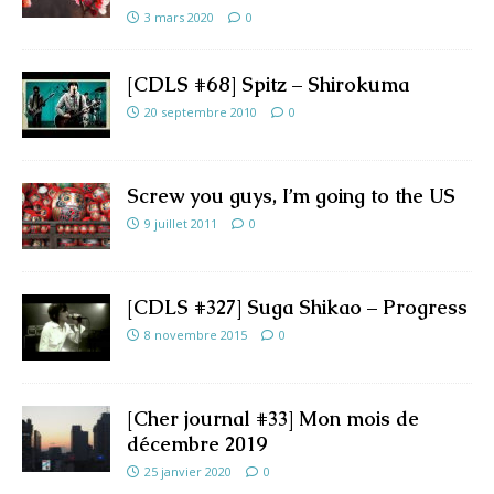
3 mars 2020
0
[CDLS #68] Spitz – Shirokuma
20 septembre 2010
0
Screw you guys, I’m going to the US
9 juillet 2011
0
[CDLS #327] Suga Shikao – Progress
8 novembre 2015
0
[Cher journal #33] Mon mois de
décembre 2019
25 janvier 2020
0