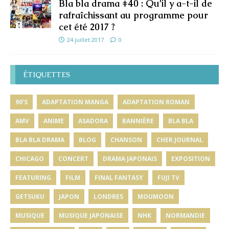
Bla bla drama #40 : Qu’il y a-t-il de
rafraîchissant au programme pour
cet été 2017 ?
24 juillet 2017
0
ÉTIQUETTES
90'S
ADAPTATION MANGA
ADAPTATION ROMAN
AMV
ANIME
ASADORA
BANNIÈRE
BLA BLA
BLA BLA DRAMA
BLOG
CHANSON
CHER JOURNAL
CHICAGO
CONCERT
DRAMA JAPONAIS
EXPOSITION
FEATURING
FILM
FINAL FANTASY
FUJI TV
GETSUKU
JAPON
LONDRES
MOUMOON
MUSIQUE
MUSIQUE JAPONAISE
NHK
NORMANDIE