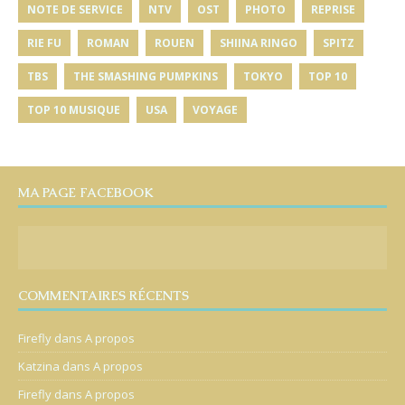
NOTE DE SERVICE
NTV
OST
PHOTO
REPRISE
RIE FU
ROMAN
ROUEN
SHIINA RINGO
SPITZ
TBS
THE SMASHING PUMPKINS
TOKYO
TOP 10
TOP 10 MUSIQUE
USA
VOYAGE
MA PAGE FACEBOOK
COMMENTAIRES RÉCENTS
Firefly
dans
A propos
Katzina
dans
A propos
Firefly
dans
A propos