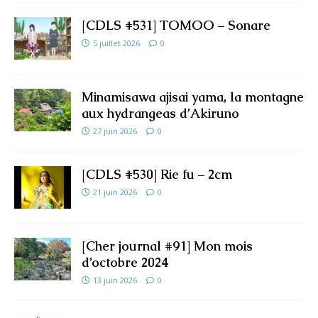
[CDLS #531] TOMOO – Sonare
5 juillet 2026
0
Minamisawa ajisai yama, la montagne
aux hydrangeas d’Akiruno
27 juin 2026
0
[CDLS #530] Rie fu – 2cm
21 juin 2026
0
[Cher journal #91] Mon mois
d’octobre 2024
13 juin 2026
0