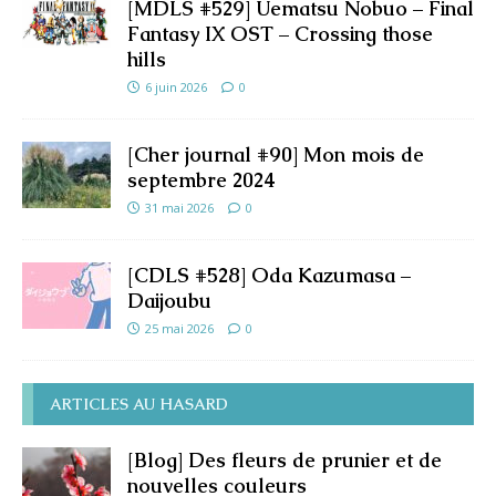
[MDLS #529] Uematsu Nobuo – Final
Fantasy IX OST – Crossing those
hills
6 juin 2026
0
[Cher journal #90] Mon mois de
septembre 2024
31 mai 2026
0
[CDLS #528] Oda Kazumasa –
Daijoubu
25 mai 2026
0
ARTICLES AU HASARD
[Blog] Des fleurs de prunier et de
nouvelles couleurs