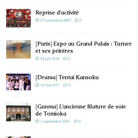
Reprise d’activité
27 novembre 2007
0
[Paris] Expo au Grand Palais : Turner
et ses peintres
23 juin 2010
0
[Drama] Tentai Kansoku
13 mai 2011
0
[Gunma] L’ancienne filature de soie
de Tomioka
1 septembre 2020
0