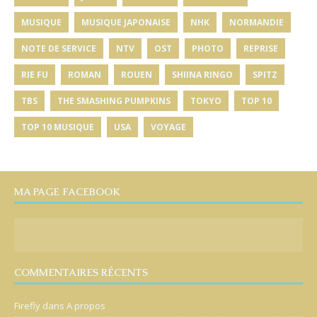
MUSIQUE
MUSIQUE JAPONAISE
NHK
NORMANDIE
NOTE DE SERVICE
NTV
OST
PHOTO
REPRISE
RIE FU
ROMAN
ROUEN
SHIINA RINGO
SPITZ
TBS
THE SMASHING PUMPKINS
TOKYO
TOP 10
TOP 10 MUSIQUE
USA
VOYAGE
MA PAGE FACEBOOK
COMMENTAIRES RÉCENTS
Firefly
dans
A propos