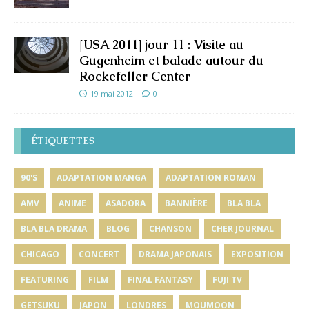
[USA 2011] jour 11 : Visite au
Gugenheim et balade autour du
Rockefeller Center
19 mai 2012
0
ÉTIQUETTES
90'S
ADAPTATION MANGA
ADAPTATION ROMAN
AMV
ANIME
ASADORA
BANNIÈRE
BLA BLA
BLA BLA DRAMA
BLOG
CHANSON
CHER JOURNAL
CHICAGO
CONCERT
DRAMA JAPONAIS
EXPOSITION
FEATURING
FILM
FINAL FANTASY
FUJI TV
GETSUKU
JAPON
LONDRES
MOUMOON