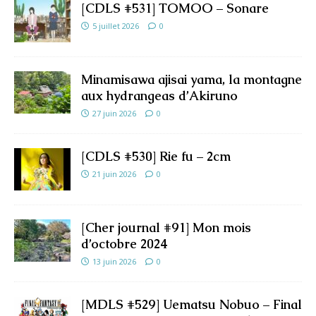
[CDLS #531] TOMOO – Sonare
5 juillet 2026
0
Minamisawa ajisai yama, la montagne
aux hydrangeas d’Akiruno
27 juin 2026
0
[CDLS #530] Rie fu – 2cm
21 juin 2026
0
[Cher journal #91] Mon mois
d’octobre 2024
13 juin 2026
0
[MDLS #529] Uematsu Nobuo – Final