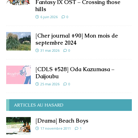
Fantasy IX OST – Crossing those
hills
6 juin 2026
0
[Cher journal #90] Mon mois de
septembre 2024
31 mai 2026
0
[CDLS #528] Oda Kazumasa –
Daijoubu
25 mai 2026
0
ARTICLES AU HASARD
[Drama] Beach Boys
17 novembre 2011
1