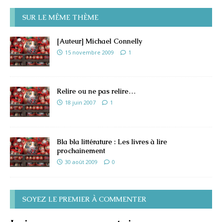
SUR LE MÊME THÈME
[Auteur] Michael Connelly
15 novembre 2009
1
Relire ou ne pas relire…
18 juin 2007
1
Bla bla littérature : Les livres à lire
prochainement
30 août 2009
0
SOYEZ LE PREMIER À COMMENTER