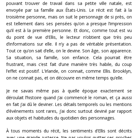
pouvant trouver de travail dans sa petite ville natale, est
envoyée par sa famille aux États-Unis. Le récit est fait à la
troisième personne, mais on suit le personnage de si près, on
est tellement dans ses pensées qu’on a presque l’impression
qu’il est à la première personne. Et donc, comme tout est vu
du point de vue d’Ellis, le lecteur n’obtient que très peu
d’informations sur elle. Il n’y a pas de véritable présentation.
Tout ce qu’on sait d’elle, on le devine. Son âge, son apparence.
Sa situation, sa famille, son enfance. Cela pourrait être
frustrant, mais c’est fait d’une manière très habile, du coup
l’effet est positif. L’Irlande, on connait, comme Ellis. Brooklyn,
on ne connait pas, et on découvre en même temps qu’elle.
Je ne savais même pas à quelle époque exactement se
déroulait l’histoire quand j’ai commencé le roman, et ça aussi
en fait j’ai dû le deviner. Les détails temporels ou les mentions
d’événements sont rares, j’ai donc surtout deviné par rapport
aux objets et habitudes du quotidien des personnages.
À tous moments du récit, les sentiments d’Ellis sont décrits
avec une grande justesse. Ne pas vouloir quitter ses proches