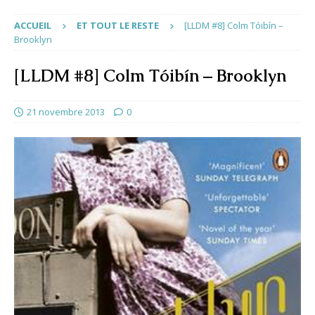
ACCUEIL
ET TOUT LE RESTE
[LLDM #8] Colm Tóibín –
Brooklyn
[LLDM #8] Colm Tóibín – Brooklyn
21 novembre 2013
0