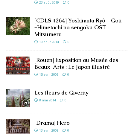
23 août 2019
0
[CDLS #264] Yoshimata Ryô – Gou
~Himetachi no sengoku OST :
Mitsumeru
10 août 2014
0
[Rouen] Exposition au Musée des
Beaux-Arts : Le Japon illustré
15 avril 2009
0
Les fleurs de Giverny
8 mai 2014
0
[Drama] Hero
13 avril 2009
0