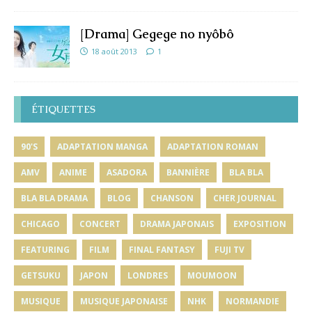
[Drama] Gegege no nyôbô
18 août 2013
1
ÉTIQUETTES
90'S
ADAPTATION MANGA
ADAPTATION ROMAN
AMV
ANIME
ASADORA
BANNIÈRE
BLA BLA
BLA BLA DRAMA
BLOG
CHANSON
CHER JOURNAL
CHICAGO
CONCERT
DRAMA JAPONAIS
EXPOSITION
FEATURING
FILM
FINAL FANTASY
FUJI TV
GETSUKU
JAPON
LONDRES
MOUMOON
MUSIQUE
MUSIQUE JAPONAISE
NHK
NORMANDIE