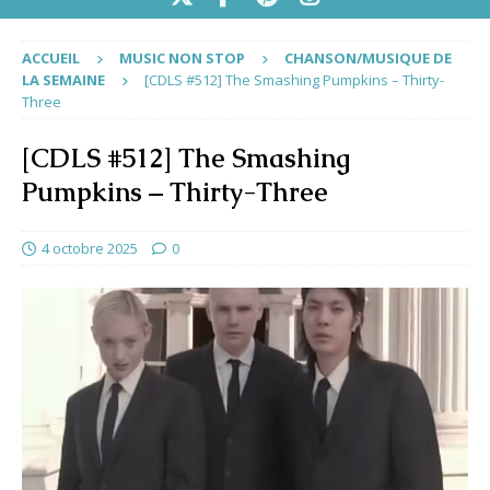
ACCUEIL
MUSIC NON STOP
CHANSON/MUSIQUE DE
LA SEMAINE
[CDLS #512] The Smashing Pumpkins – Thirty-
Three
[CDLS #512] The Smashing
Pumpkins – Thirty-Three
4 octobre 2025
0