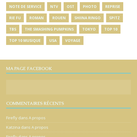
NOTE DE SERVICE
NTV
OST
PHOTO
REPRISE
RIE FU
ROMAN
ROUEN
SHIINA RINGO
SPITZ
TBS
THE SMASHING PUMPKINS
TOKYO
TOP 10
TOP 10 MUSIQUE
USA
VOYAGE
MA PAGE FACEBOOK
COMMENTAIRES RÉCENTS
Firefly
dans
A propos
Katzina
dans
A propos
Firefly
dans
A propos