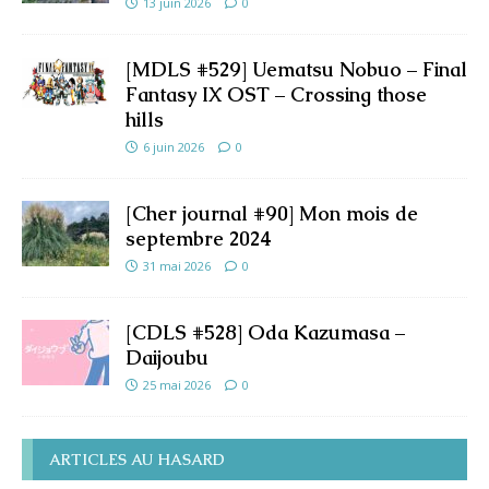
13 juin 2026
0
[MDLS #529] Uematsu Nobuo – Final
Fantasy IX OST – Crossing those
hills
6 juin 2026
0
[Cher journal #90] Mon mois de
septembre 2024
31 mai 2026
0
[CDLS #528] Oda Kazumasa –
Daijoubu
25 mai 2026
0
ARTICLES AU HASARD