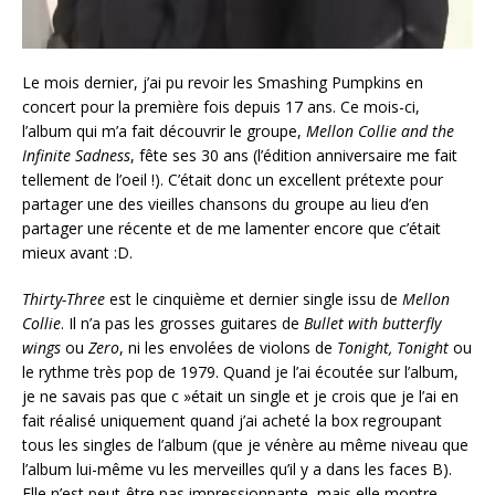
Le mois dernier, j’ai pu revoir les Smashing Pumpkins en
concert pour la première fois depuis 17 ans. Ce mois-ci,
l’album qui m’a fait découvrir le groupe,
Mellon Collie and the
Infinite Sadness
, fête ses 30 ans (l’édition anniversaire me fait
tellement de l’oeil !). C’était donc un excellent prétexte pour
partager une des vieilles chansons du groupe au lieu d’en
partager une récente et de me lamenter encore que c’était
mieux avant :D.
Thirty-Three
est le cinquième et dernier single issu de
Mellon
Collie
. Il n’a pas les grosses guitares de
Bullet with butterfly
wings
ou
Zero
, ni les envolées de violons de
Tonight, Tonight
ou
le rythme très pop de 1979. Quand je l’ai écoutée sur l’album,
je ne savais pas que c »était un single et je crois que je l’ai en
fait réalisé uniquement quand j’ai acheté la box regroupant
tous les singles de l’album (que je vénère au même niveau que
l’album lui-même vu les merveilles qu’il y a dans les faces B).
Elle n’est peut-être pas impressionnante, mais elle montre