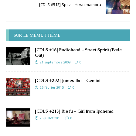
[CDLS #513] Spitz – Hi wo mamoru
SUR LE MÊME THÈME
[CDLS #16] Radiohead – Street Spririt (Fade
Out)
21 septembre 2009
0
[CDLS #292] James Iha – Gemini
26 février 2015
0
[CDLS #213] Rie fu – Girl from Ipanema
25 juillet 2013
0