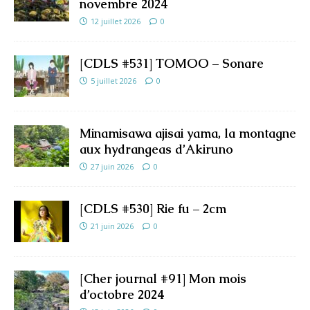
novembre 2024
12 juillet 2026
0
[CDLS #531] TOMOO – Sonare
5 juillet 2026
0
Minamisawa ajisai yama, la montagne
aux hydrangeas d’Akiruno
27 juin 2026
0
[CDLS #530] Rie fu – 2cm
21 juin 2026
0
[Cher journal #91] Mon mois
d’octobre 2024