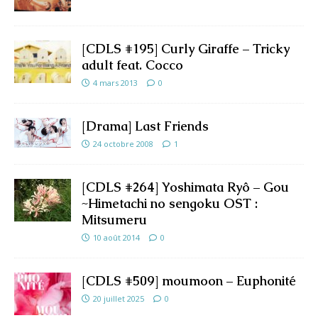
[CDLS #195] Curly Giraffe – Tricky
adult feat. Cocco
4 mars 2013
0
[Drama] Last Friends
24 octobre 2008
1
[CDLS #264] Yoshimata Ryô – Gou
~Himetachi no sengoku OST :
Mitsumeru
10 août 2014
0
[CDLS #509] moumoon – Euphonité
20 juillet 2025
0