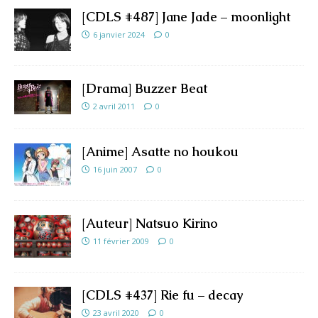
[CDLS #487] Jane Jade – moonlight
6 janvier 2024
0
[Drama] Buzzer Beat
2 avril 2011
0
[Anime] Asatte no houkou
16 juin 2007
0
[Auteur] Natsuo Kirino
11 février 2009
0
[CDLS #437] Rie fu – decay
23 avril 2020
0