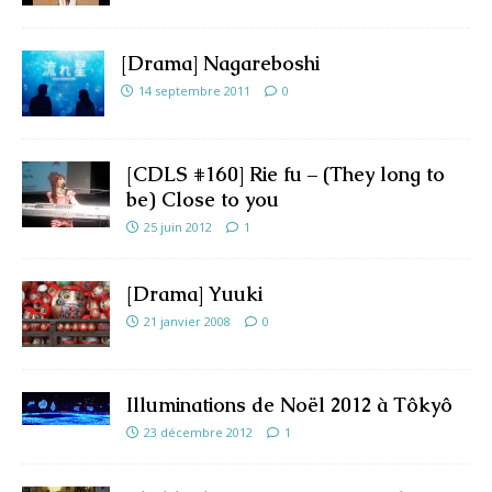
[Drama] Nagareboshi
14 septembre 2011
0
[CDLS #160] Rie fu – (They long to
be) Close to you
25 juin 2012
1
[Drama] Yuuki
21 janvier 2008
0
Illuminations de Noël 2012 à Tôkyô
23 décembre 2012
1