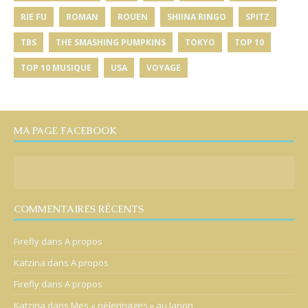
RIE FU
ROMAN
ROUEN
SHIINA RINGO
SPITZ
TBS
THE SMASHING PUMPKINS
TOKYO
TOP 10
TOP 10 MUSIQUE
USA
VOYAGE
MA PAGE FACEBOOK
COMMENTAIRES RÉCENTS
Firefly
dans
A propos
Katzina
dans
A propos
Firefly
dans
A propos
Katzina
dans
Mes « pèlerinages » au Japon