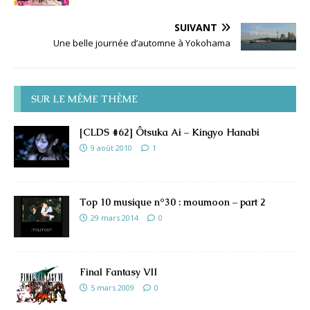
SUIVANT
Une belle journée d’automne à Yokohama
SUR LE MÊME THÈME
[CLDS #62] Ôtsuka Ai – Kingyo Hanabi
9 août 2010
1
Top 10 musique n°30 : moumoon – part 2
29 mars 2014
0
Final Fantasy VII
5 mars 2009
0