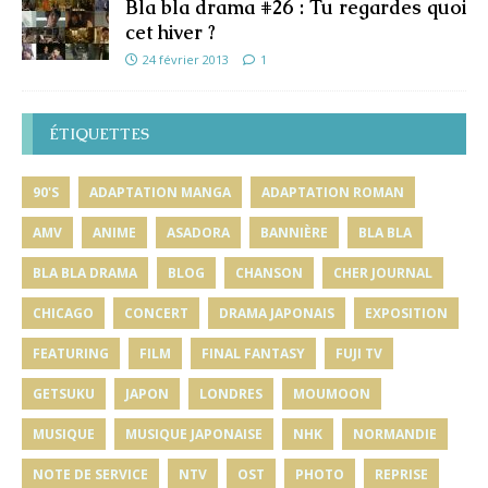
Bla bla drama #26 : Tu regardes quoi
cet hiver ?
24 février 2013
1
ÉTIQUETTES
90'S
ADAPTATION MANGA
ADAPTATION ROMAN
AMV
ANIME
ASADORA
BANNIÈRE
BLA BLA
BLA BLA DRAMA
BLOG
CHANSON
CHER JOURNAL
CHICAGO
CONCERT
DRAMA JAPONAIS
EXPOSITION
FEATURING
FILM
FINAL FANTASY
FUJI TV
GETSUKU
JAPON
LONDRES
MOUMOON
MUSIQUE
MUSIQUE JAPONAISE
NHK
NORMANDIE
NOTE DE SERVICE
NTV
OST
PHOTO
REPRISE