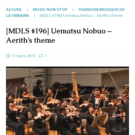
ACCUEIL
MUSIC NON STOP
CHANSON/MUSIQUE DE
LA SEMAINE
[MDLS #196] Uematsu Nobuo – Aerith’s theme
[MDLS #196] Uematsu Nobuo –
Aerith’s theme
11 mars 2013
1