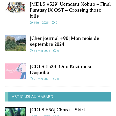
[MDLS #529] Uematsu Nobuo – Final
Fantasy IX OST – Crossing those
hills
6 juin 2026
0
[Cher journal #90] Mon mois de
septembre 2024
31 mai 2026
0
[CDLS #528] Oda Kazumasa –
Daijoubu
25 mai 2026
0
ARTICLES AU HASARD
[CDLS #56] Chara – Skirt