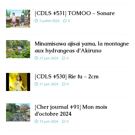
[CDLS #531] TOMOO – Sonare
5 juillet 2026
0
Minamisawa ajisai yama, la montagne
aux hydrangeas d’Akiruno
27 juin 2026
0
[CDLS #530] Rie fu – 2cm
21 juin 2026
0
[Cher journal #91] Mon mois
d’octobre 2024
13 juin 2026
0