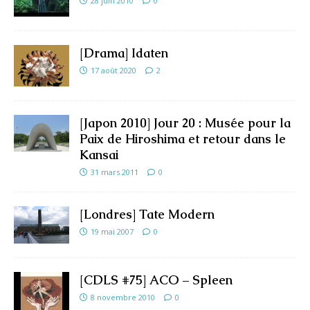
28 juin 2010
0
[Drama] Idaten
17 août 2020
2
[Japon 2010] Jour 20 : Musée pour la
Paix de Hiroshima et retour dans le
Kansai
31 mars 2011
0
[Londres] Tate Modern
19 mai 2007
0
[CDLS #75] ACO – Spleen
8 novembre 2010
0