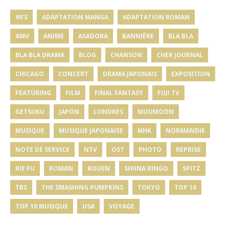
90'S
ADAPTATION MANGA
ADAPTATION ROMAN
AMV
ANIME
ASADORA
BANNIÈRE
BLA BLA
BLA BLA DRAMA
BLOG
CHANSON
CHER JOURNAL
CHICAGO
CONCERT
DRAMA JAPONAIS
EXPOSITION
FEATURING
FILM
FINAL FANTASY
FUJI TV
GETSUKU
JAPON
LONDRES
MOUMOON
MUSIQUE
MUSIQUE JAPONAISE
NHK
NORMANDIE
NOTE DE SERVICE
NTV
OST
PHOTO
REPRISE
RIE FU
ROMAN
ROUEN
SHIINA RINGO
SPITZ
TBS
THE SMASHING PUMPKINS
TOKYO
TOP 10
TOP 10 MUSIQUE
USA
VOYAGE