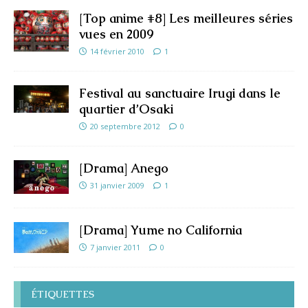
[Top anime #8] Les meilleures séries
vues en 2009
14 février 2010
1
Festival au sanctuaire Irugi dans le
quartier d’Osaki
20 septembre 2012
0
[Drama] Anego
31 janvier 2009
1
[Drama] Yume no California
7 janvier 2011
0
ÉTIQUETTES