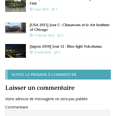
l’été
7 juin 2015
1
[USA 2011] Jour 5 : Chinatown et le Art Institute
of Chicago
17 février 2012
0
[Japon 2010] Jour 12 : Blue light Yokohama
12 août 2010
0
SOYEZ LE PREMIER À COMMENTER
Laisser un commentaire
Votre adresse de messagerie ne sera pas publiée.
Commentaire