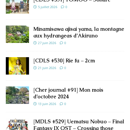
5 juillet 2026
0
Minamisawa ajisai yama, la montagne
aux hydrangeas d’Akiruno
27 juin 2026
0
[CDLS #530] Rie fu – 2cm
21 juin 2026
0
[Cher journal #91] Mon mois
d’octobre 2024
13 juin 2026
0
[MDLS #529] Uematsu Nobuo – Final
Fantasy IX OST – Crossing those