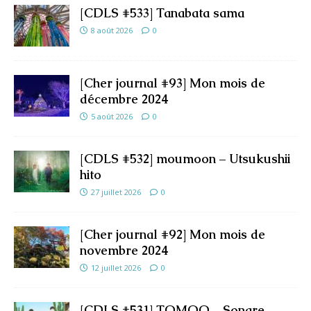
[CDLS #533] Tanabata sama
8 août 2026
0
[Cher journal #93] Mon mois de
décembre 2024
5 août 2026
0
[CDLS #532] moumoon – Utsukushii
hito
27 juillet 2026
0
[Cher journal #92] Mon mois de
novembre 2024
12 juillet 2026
0
[CDLS #531] TOMOO – Sonare