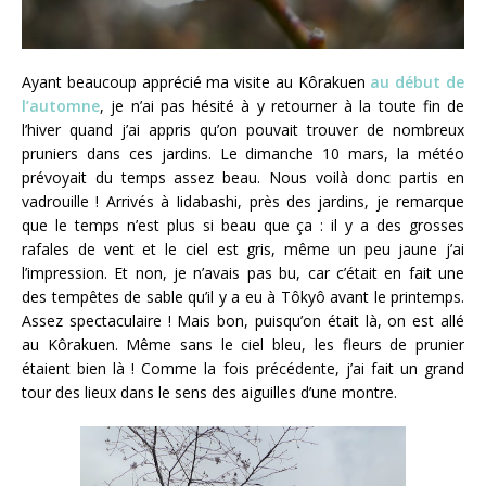
Ayant beaucoup apprécié ma visite au Kôrakuen
au début de
l’automne
, je n’ai pas hésité à y retourner à la toute fin de
l’hiver quand j’ai appris qu’on pouvait trouver de nombreux
pruniers dans ces jardins. Le dimanche 10 mars, la météo
prévoyait du temps assez beau. Nous voilà donc partis en
vadrouille !
Arrivés à Iidabashi, près des jardins, je remarque
que le temps n’est plus si beau que ça : il y a des grosses
rafales de vent et le ciel est gris, même un peu jaune j’ai
l’impression. Et non, je n’avais pas bu, car c’était en fait une
des tempêtes de sable qu’il y a eu à Tôkyô avant le printemps.
Assez spectaculaire ! Mais bon, puisqu’on était là, on est allé
au Kôrakuen. Même sans le ciel bleu, les fleurs de prunier
étaient bien là ! Comme la fois précédente, j’ai fait un grand
tour des lieux dans le sens des aiguilles d’une montre.