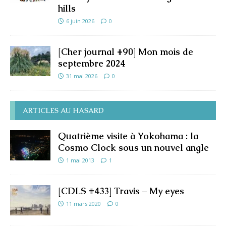
hills
6 juin 2026
0
[Cher journal #90] Mon mois de
septembre 2024
31 mai 2026
0
ARTICLES AU HASARD
Quatrième visite à Yokohama : la
Cosmo Clock sous un nouvel angle
1 mai 2013
1
[CDLS #433] Travis – My eyes
11 mars 2020
0