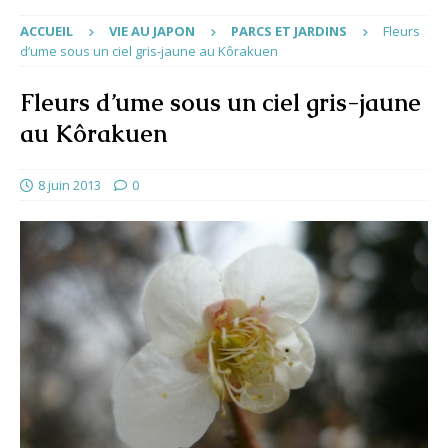
ACCUEIL
VIE AU JAPON
PARCS ET JARDINS
Fleurs
d’ume sous un ciel gris-jaune au Kôrakuen
Fleurs d’ume sous un ciel gris-jaune
au Kôrakuen
8 juin 2013
0