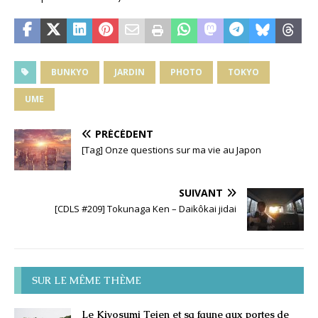
BUNKYO
JARDIN
PHOTO
TOKYO
UME
PRÉCÉDENT
[Tag] Onze questions sur ma vie au Japon
SUIVANT
[CDLS #209] Tokunaga Ken – Daikôkai jidai
SUR LE MÊME THÈME
Le Kiyosumi Teien et sa faune aux portes de