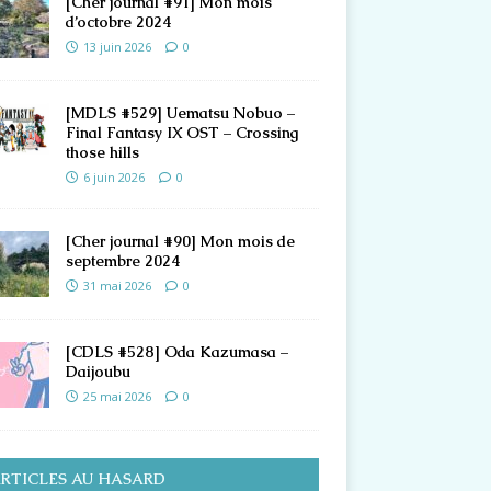
[Cher journal #91] Mon mois
d’octobre 2024
13 juin 2026
0
[MDLS #529] Uematsu Nobuo –
Final Fantasy IX OST – Crossing
those hills
6 juin 2026
0
[Cher journal #90] Mon mois de
septembre 2024
31 mai 2026
0
[CDLS #528] Oda Kazumasa –
Daijoubu
25 mai 2026
0
RTICLES AU HASARD