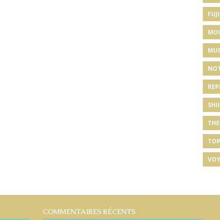
FUJI
MO
MUS
NOT
REP
SHI
THE
TOP
VOY
COMMENTAIRES RÉCENTS