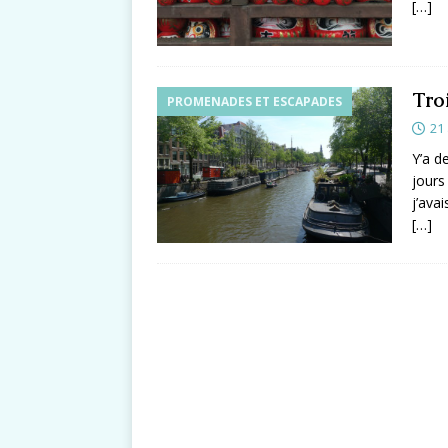
[…]
Tro
PROMENADES ET ESCAPADES
21
Y’a d
jours
j’ava
[…]