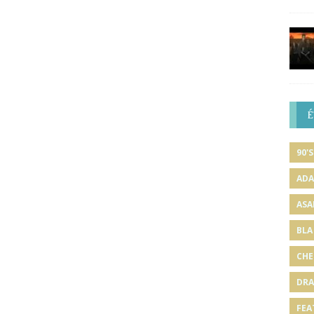
É
90'S
ADA
ASA
BLA
CHE
DRA
FEA