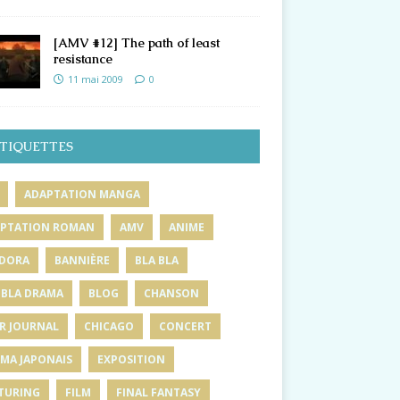
[AMV #12] The path of least
resistance
11 mai 2009
0
TIQUETTES
ADAPTATION MANGA
PTATION ROMAN
AMV
ANIME
DORA
BANNIÈRE
BLA BLA
 BLA DRAMA
BLOG
CHANSON
R JOURNAL
CHICAGO
CONCERT
MA JAPONAIS
EXPOSITION
TURING
FILM
FINAL FANTASY