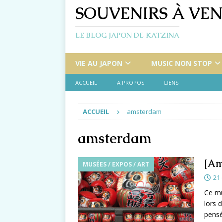
SOUVENIRS À VEN
LE BLOG JAPON DE KATZINA
VIE AU JAPON
MUSIC NON STOP
ACCUEIL
A PROPOS
LIENS
ACCUEIL
amsterdam
amsterdam
[Am
MUSÉES / EXPOS / ART
21
Ce mu
lors 
pensé 