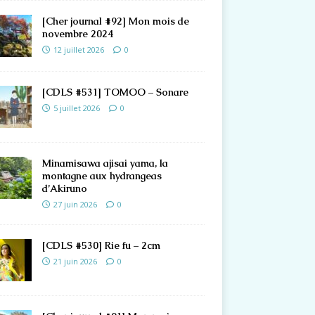
[Cher journal #92] Mon mois de
novembre 2024
12 juillet 2026
0
[CDLS #531] TOMOO – Sonare
5 juillet 2026
0
Minamisawa ajisai yama, la
montagne aux hydrangeas
d’Akiruno
27 juin 2026
0
[CDLS #530] Rie fu – 2cm
21 juin 2026
0