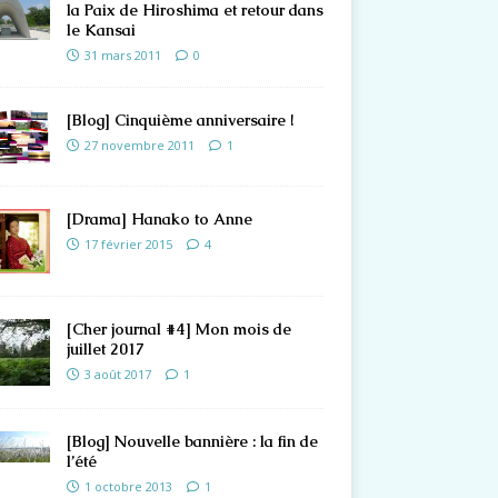
la Paix de Hiroshima et retour dans
le Kansai
31 mars 2011
0
[Blog] Cinquième anniversaire !
27 novembre 2011
1
[Drama] Hanako to Anne
17 février 2015
4
[Cher journal #4] Mon mois de
juillet 2017
3 août 2017
1
[Blog] Nouvelle bannière : la fin de
l’été
1 octobre 2013
1