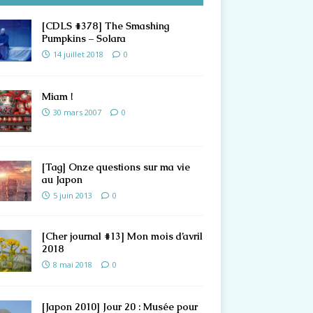
[CDLS #378] The Smashing
Pumpkins – Solara
14 juillet 2018
0
Miam !
30 mars 2007
0
[Tag] Onze questions sur ma vie
au Japon
5 juin 2013
0
[Cher journal #13] Mon mois d’avril
2018
8 mai 2018
0
[Japon 2010] Jour 20 : Musée pour