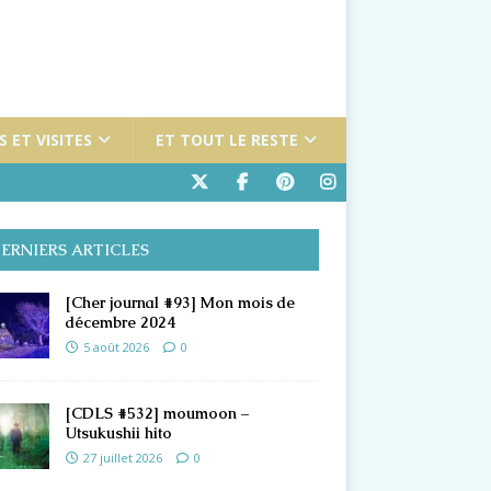
 ET VISITES
ET TOUT LE RESTE
ERNIERS ARTICLES
[Cher journal #93] Mon mois de
décembre 2024
5 août 2026
0
[CDLS #532] moumoon –
Utsukushii hito
27 juillet 2026
0