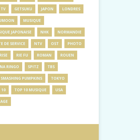
 TV
GETSUKU
JAPON
LONDRES
UMOON
MUSIQUE
IQUE JAPONAISE
NHK
NORMANDIE
E DE SERVICE
NTV
OST
PHOTO
RISE
RIE FU
ROMAN
ROUEN
INA RINGO
SPITZ
TBS
 SMASHING PUMPKINS
TOKYO
 10
TOP 10 MUSIQUE
USA
AGE