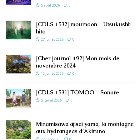
5 août 2026
0
[CDLS #532] moumoon – Utsukushii
hito
27 juillet 2026
0
[Cher journal #92] Mon mois de
novembre 2024
12 juillet 2026
0
[CDLS #531] TOMOO – Sonare
5 juillet 2026
0
Minamisawa ajisai yama, la montagne
aux hydrangeas d’Akiruno
27 juin 2026
0