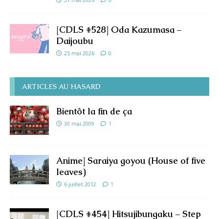
[CDLS #528] Oda Kazumasa –
Daijoubu
25 mai 2026
0
ARTICLES AU HASARD
Bientôt la fin de ça
30 mai 2009
1
Anime] Saraiya goyou (House of five
leaves)
6 juillet 2012
1
[CDLS #454] Hitsujibungaku – Step