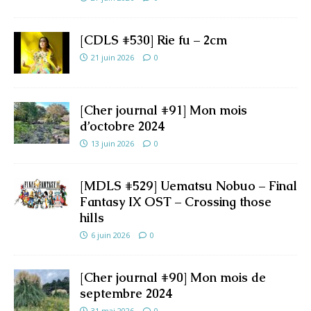
[CDLS #530] Rie fu – 2cm
21 juin 2026
0
[Cher journal #91] Mon mois
d’octobre 2024
13 juin 2026
0
[MDLS #529] Uematsu Nobuo – Final
Fantasy IX OST – Crossing those
hills
6 juin 2026
0
[Cher journal #90] Mon mois de
septembre 2024
31 mai 2026
0