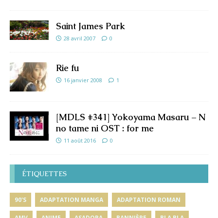
Saint James Park
28 avril 2007
0
Rie fu
16 janvier 2008
1
[MDLS #341] Yokoyama Masaru – N
no tame ni OST : for me
11 août 2016
0
ÉTIQUETTES
90'S
ADAPTATION MANGA
ADAPTATION ROMAN
AMV
ANIME
ASADORA
BANNIÈRE
BLA BLA