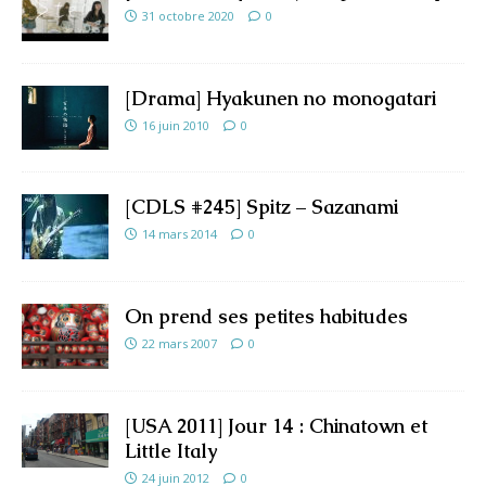
31 octobre 2020
0
[Drama] Hyakunen no monogatari
16 juin 2010
0
[CDLS #245] Spitz – Sazanami
14 mars 2014
0
On prend ses petites habitudes
22 mars 2007
0
[USA 2011] Jour 14 : Chinatown et
Little Italy
24 juin 2012
0