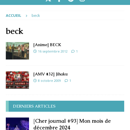
ACCUEIL
beck
beck
[Anime] BECK
16 septembre 2012
1
[AMV #32] Jihaku
8 octobre 2009
1
DERNIERS ARTICLES
[Cher journal #93] Mon mois de
décembre 2024