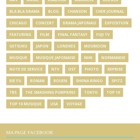
BLA BLA DRAMA
BLOG
CHANSON
CHER JOURNAL
CHICAGO
CONCERT
DRAMA JAPONAIS
EXPOSITION
FEATURING
FILM
FINAL FANTASY
FUJI TV
GETSUKU
JAPON
LONDRES
MOUMOON
MUSIQUE
MUSIQUE JAPONAISE
NHK
NORMANDIE
NOTE DE SERVICE
NTV
OST
PHOTO
REPRISE
RIE FU
ROMAN
ROUEN
SHIINA RINGO
SPITZ
TBS
THE SMASHING PUMPKINS
TOKYO
TOP 10
TOP 10 MUSIQUE
USA
VOYAGE
MA PAGE FACEBOOK