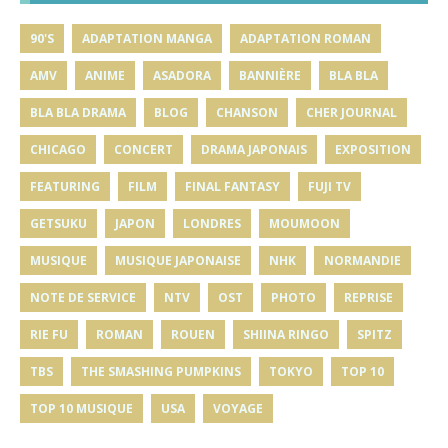
90'S
ADAPTATION MANGA
ADAPTATION ROMAN
AMV
ANIME
ASADORA
BANNIÈRE
BLA BLA
BLA BLA DRAMA
BLOG
CHANSON
CHER JOURNAL
CHICAGO
CONCERT
DRAMA JAPONAIS
EXPOSITION
FEATURING
FILM
FINAL FANTASY
FUJI TV
GETSUKU
JAPON
LONDRES
MOUMOON
MUSIQUE
MUSIQUE JAPONAISE
NHK
NORMANDIE
NOTE DE SERVICE
NTV
OST
PHOTO
REPRISE
RIE FU
ROMAN
ROUEN
SHIINA RINGO
SPITZ
TBS
THE SMASHING PUMPKINS
TOKYO
TOP 10
TOP 10 MUSIQUE
USA
VOYAGE