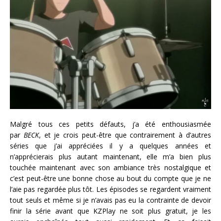
Malgré tous ces petits défauts, j’a été enthousiasmée
par
BECK
, et je crois peut-être que contrairement à d’autres
séries que j’ai appréciées il y a quelques années et
n’apprécierais plus autant maintenant, elle m’a bien plus
touchée maintenant avec son ambiance très nostalgique et
c’est peut-être une bonne chose au bout du compte que je ne
l’aie pas regardé
e plus tôt. L
es épisod
es s
e r
egard
ent vraim
ent
tout s
euls
et mêm
e si j
e n’avais pas
eu la contraint
e d
e d
evoir
finir la séri
e avant qu
e KZPlay n
e soit plus gratuit, j
e l
es