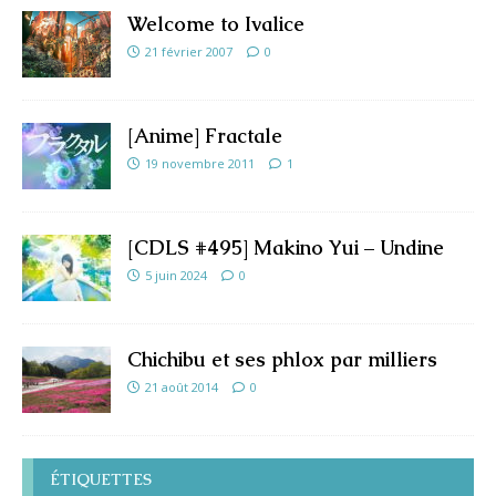
Welcome to Ivalice
21 février 2007
0
[Anime] Fractale
19 novembre 2011
1
[CDLS #495] Makino Yui – Undine
5 juin 2024
0
Chichibu et ses phlox par milliers
21 août 2014
0
ÉTIQUETTES