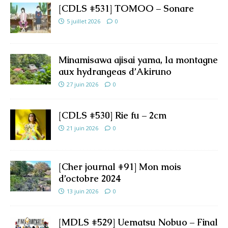
[CDLS #531] TOMOO – Sonare
5 juillet 2026
0
Minamisawa ajisai yama, la montagne
aux hydrangeas d’Akiruno
27 juin 2026
0
[CDLS #530] Rie fu – 2cm
21 juin 2026
0
[Cher journal #91] Mon mois
d’octobre 2024
13 juin 2026
0
[MDLS #529] Uematsu Nobuo – Final