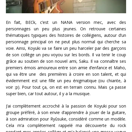
En fait, BECk, c’est un NANA version mec, avec des
personnages un peu plus jeunes. On retrouve certaines
thématiques typiques des histoires de collégiens, autour d’un
personnage principal on ne peut plus normal qui cherche sa
voie. Ainsi, Koyuki va se faire un peu harceler par des garçons
de son collège un peu voyou sur les bords. Il va tenir le coup
grâce au soutien de son nouvel ami, Saku. Il va connaître ses
premiers émois amoureux entre son amie d’enfance et Maho,
qui va être une des premières à croire en son talent, et qui
évidemment est une fille un peu énigmatique (ou chiante, à
voir :p). Pour tout ça, on est en terrain connu. Mais ça passe
super bien, car tout autour, il y a la musique.
J’ai complètement accroché à la passion de Koyuki pour son
groupe préféré, à son envie d’apprendre à jouer de la guitare,
à son admiration pour Ryûsuke, considéré comme un modèle.
Cela m’a complètement rappelé ma découverte du rock
pendant mes années collège et m’a balancé une grosse vague