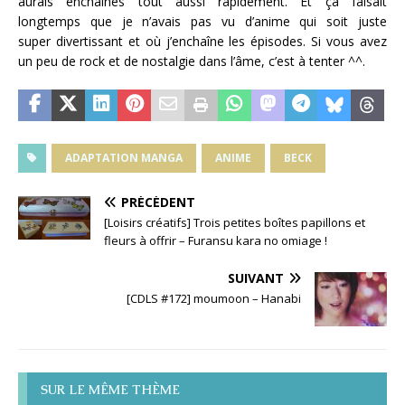
aurais
enchaînés tout aussi rapid
em
ent. Et ça faisait
longt
emps qu
e j
e n’avais pas vu d’anim
e qui soit just
e
sup
er
div
ertissant
et
où j’
enchaîn
e l
es épisod
es. Si vous av
ez
un p
eu d
e rock
et d
e nostalgi
e dans l’âm
e, c’
est à t
ent
er ^^.
ADAPTATION MANGA
ANIME
BECK
PRÉCÉDENT
[Loisirs créatifs] Trois petites boîtes papillons et
fleurs à offrir – Furansu kara no omiage !
SUIVANT
[CDLS #172] moumoon – Hanabi
SUR LE MÊME THÈME