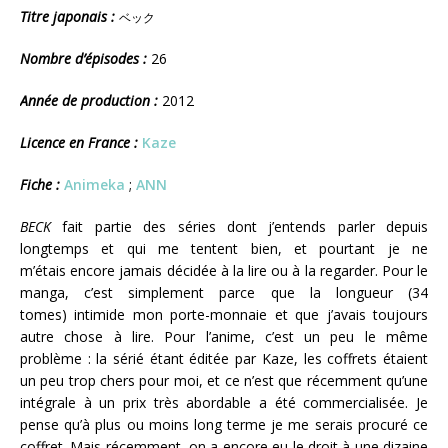
Titre japonais :
ベック
Nombre d’épisodes :
26
Année de production :
2012
Licence en France :
Kaze
Fiche :
Animeka
;
ANN
BECK
fait partie des séries dont j’entends parler depuis
longtemps et qui me tentent bien, et pourtant je ne
m’étais encore jamais décidée à la lire ou à la regarder. Pour le
manga, c’est simplement parce que la longueur (34
tomes) intimide mon porte-monnaie et que j’avais toujours
autre chose à lire. Pour l’anime, c’est un peu le même
problème : la sérié étant éditée par Kaze, les coffrets étaient
un peu trop chers pour moi, et ce n’est que récemment qu’une
intégrale à un prix très abordable a été commercialisée. Je
pense qu’à plus ou moins long terme je me serais procuré ce
coffret. Mais récemment, on a encore eu le droit à une dizaine