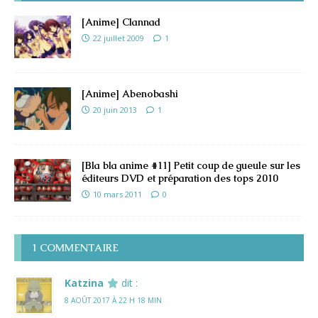
[Anime] Clannad
22 juillet 2009
1
[Anime] Abenobashi
20 juin 2013
1
[Bla bla anime #11] Petit coup de gueule sur les
éditeurs DVD et préparation des tops 2010
10 mars 2011
0
1 COMMENTAIRE
Katzina
dit :
8 AOÛT 2017 À 22 H 18 MIN