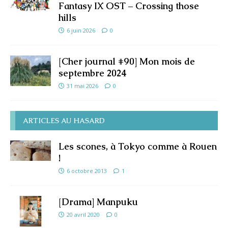
Fantasy IX OST – Crossing those
hills
6 juin 2026
0
[Cher journal #90] Mon mois de
septembre 2024
31 mai 2026
0
ARTICLES AU HASARD
Les scones, à Tokyo comme à Rouen
!
6 octobre 2013
1
[Drama] Manpuku
20 avril 2020
0