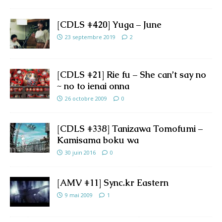
[CDLS #420] Yuga – June
23 septembre 2019
2
[CDLS #21] Rie fu – She can’t say no
~ no to ienai onna
26 octobre 2009
0
[CDLS #338] Tanizawa Tomofumi –
Kamisama boku wa
30 juin 2016
0
[AMV #11] Sync.kr Eastern
9 mai 2009
1