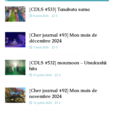
[CDLS #533] Tanabata sama
8 août 2026
0
[Cher journal #93] Mon mois de
décembre 2024
5 août 2026
0
[CDLS #532] moumoon – Utsukushii
hito
27 juillet 2026
0
[Cher journal #92] Mon mois de
novembre 2024
12 juillet 2026
0