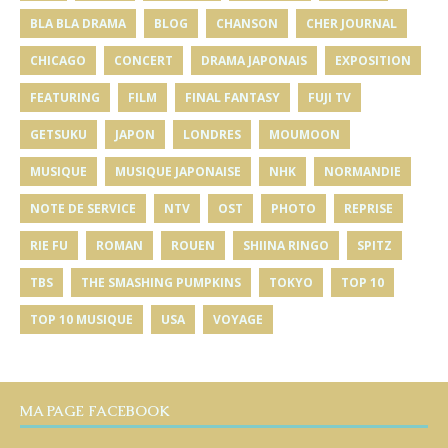
BLA BLA DRAMA
BLOG
CHANSON
CHER JOURNAL
CHICAGO
CONCERT
DRAMA JAPONAIS
EXPOSITION
FEATURING
FILM
FINAL FANTASY
FUJI TV
GETSUKU
JAPON
LONDRES
MOUMOON
MUSIQUE
MUSIQUE JAPONAISE
NHK
NORMANDIE
NOTE DE SERVICE
NTV
OST
PHOTO
REPRISE
RIE FU
ROMAN
ROUEN
SHIINA RINGO
SPITZ
TBS
THE SMASHING PUMPKINS
TOKYO
TOP 10
TOP 10 MUSIQUE
USA
VOYAGE
MA PAGE FACEBOOK