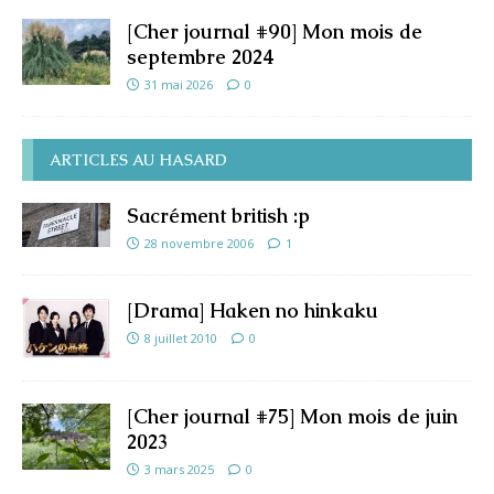
[Cher journal #90] Mon mois de
septembre 2024
31 mai 2026
0
ARTICLES AU HASARD
Sacrément british :p
28 novembre 2006
1
[Drama] Haken no hinkaku
8 juillet 2010
0
[Cher journal #75] Mon mois de juin
2023
3 mars 2025
0