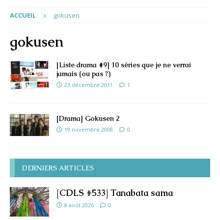
ACCUEIL
gokusen
gokusen
[Liste drama #9] 10 séries que je ne verrai
jamais (ou pas ?)
23 décembre 2011
1
[Drama] Gokusen 2
19 novembre 2008
0
DERNIERS ARTICLES
[CDLS #533] Tanabata sama
8 août 2026
0