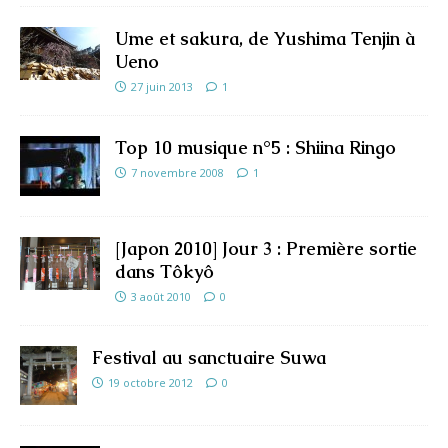
Ume et sakura, de Yushima Tenjin à
Ueno
27 juin 2013
1
Top 10 musique n°5 : Shiina Ringo
7 novembre 2008
1
[Japon 2010] Jour 3 : Première sortie
dans Tôkyô
3 août 2010
0
Festival au sanctuaire Suwa
19 octobre 2012
0