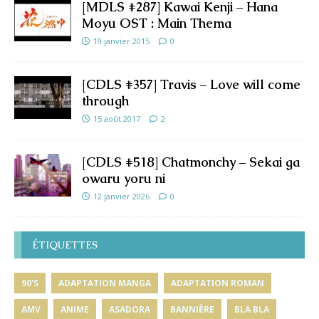
[MDLS #287] Kawai Kenji – Hana
Moyu OST : Main Thema
19 janvier 2015
0
[CDLS #357] Travis – Love will come
through
15 août 2017
2
[CDLS #518] Chatmonchy – Sekai ga
owaru yoru ni
12 janvier 2026
0
ÉTIQUETTES
90'S
ADAPTATION MANGA
ADAPTATION ROMAN
AMV
ANIME
ASADORA
BANNIÈRE
BLA BLA