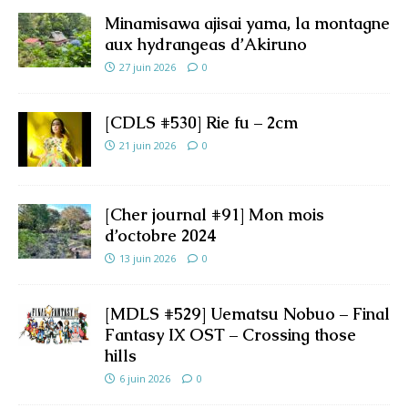
Minamisawa ajisai yama, la montagne
aux hydrangeas d’Akiruno
27 juin 2026
0
[CDLS #530] Rie fu – 2cm
21 juin 2026
0
[Cher journal #91] Mon mois
d’octobre 2024
13 juin 2026
0
[MDLS #529] Uematsu Nobuo – Final
Fantasy IX OST – Crossing those
hills
6 juin 2026
0